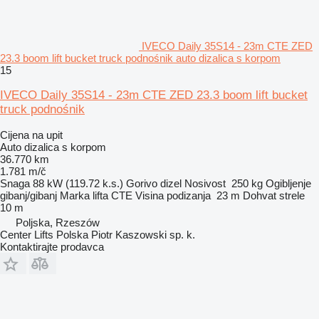
IVECO Daily 35S14 - 23m CTE ZED
23.3 boom lift bucket truck podnośnik auto dizalica s korpom
15
IVECO Daily 35S14 - 23m CTE ZED 23.3 boom lift bucket
truck podnośnik
Cijena na upit
Auto dizalica s korpom
36.770 km
1.781 m/č
Snaga
88 kW (119.72 k.s.)
Gorivo
dizel
Nosivost
250 kg
Ogibljenje
gibanj/gibanj
Marka lifta
CTE
Visina podizanja
23 m
Dohvat strele
10 m
Poljska, Rzeszów
Center Lifts Polska Piotr Kaszowski sp. k.
Kontaktirajte prodavca