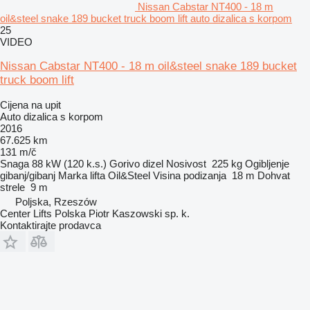
Nissan Cabstar NT400 - 18 m
oil&steel snake 189 bucket truck boom lift auto dizalica s korpom
25
VIDEO
Nissan Cabstar NT400 - 18 m oil&steel snake 189 bucket
truck boom lift
Cijena na upit
Auto dizalica s korpom
2016
67.625 km
131 m/č
Snaga
88 kW (120 k.s.)
Gorivo
dizel
Nosivost
225 kg
Ogibljenje
gibanj/gibanj
Marka lifta
Oil&Steel
Visina podizanja
18 m
Dohvat
strele
9 m
Poljska, Rzeszów
Center Lifts Polska Piotr Kaszowski sp. k.
Kontaktirajte prodavca