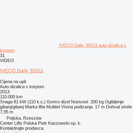
IVECO Daily 35S11 auto dizalica s
korpom
31
VIDEO
IVECO Daily 35S11
Cijena na upit
Auto dizalica s korpom
2013
110.000 km
Snaga
81 kW (110 k.s.)
Gorivo
dizel
Nosivost
200 kg
Ogibljenje
gibanj/gibanj
Marka lifta
Multitel
Visina podizanja
17 m
Dohvat strele
7,95 m
Poljska, Rzeszów
Center Lifts Polska Piotr Kaszowski sp. k.
Kontaktirajte prodavca