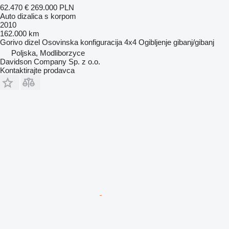
62.470 €
269.000 PLN
Auto dizalica s korpom
2010
162.000 km
Gorivo
dizel
Osovinska konfiguracija
4x4
Ogibljenje
gibanj/gibanj
Poljska, Modliborzyce
Davidson Company Sp. z o.o.
Kontaktirajte prodavca