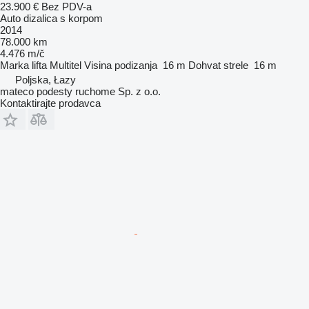
23.900 €
Bez PDV-a
Auto dizalica s korpom
2014
78.000 km
4.476 m/č
Marka lifta
Multitel
Visina podizanja
16 m
Dohvat strele
16 m
Poljska, Łazy
mateco podesty ruchome Sp. z o.o.
Kontaktirajte prodavca