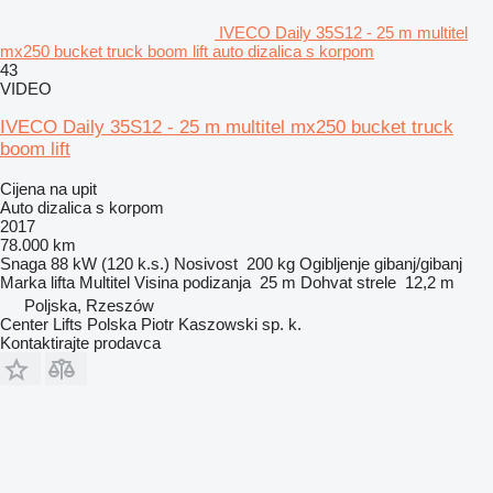
IVECO Daily 35S12 - 25 m multitel
mx250 bucket truck boom lift auto dizalica s korpom
43
VIDEO
IVECO Daily 35S12 - 25 m multitel mx250 bucket truck
boom lift
Cijena na upit
Auto dizalica s korpom
2017
78.000 km
Snaga
88 kW (120 k.s.)
Nosivost
200 kg
Ogibljenje
gibanj/gibanj
Marka lifta
Multitel
Visina podizanja
25 m
Dohvat strele
12,2 m
Poljska, Rzeszów
Center Lifts Polska Piotr Kaszowski sp. k.
Kontaktirajte prodavca