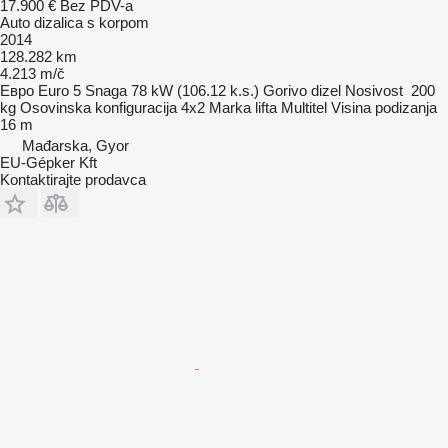
17.900 €
Bez PDV-a
Auto dizalica s korpom
2014
128.282 km
4.213 m/č
Евро
Euro 5
Snaga
78 kW (106.12 k.s.)
Gorivo
dizel
Nosivost
200
kg
Osovinska konfiguracija
4x2
Marka lifta
Multitel
Visina podizanja
16 m
Mađarska, Gyor
EU-Gépker Kft
Kontaktirajte prodavca