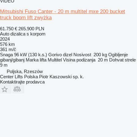
VIDEO
Mitsubishi Fuso Canter - 20 m multitel mxe 200 bucket
truck boom lift zwyżka
61.750 €
265.900 PLN
Auto dizalica s korpom
2024
576 km
361 m/č
Snaga
96 kW (130 k.s.)
Gorivo
dizel
Nosivost
200 kg
Ogibljenje
gibanj/gibanj
Marka lifta
Multitel
Visina podizanja
20 m
Dohvat strele
9 m
Poljska, Rzeszów
Center Lifts Polska Piotr Kaszowski sp. k.
Kontaktirajte prodavca