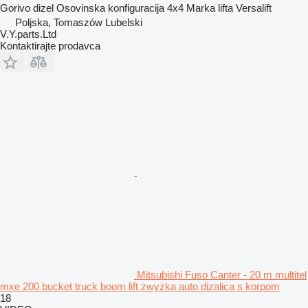
Gorivo
dizel
Osovinska konfiguracija
4x4
Marka lifta
Versalift
Poljska, Tomaszów Lubelski
V.Y.parts.Ltd
Kontaktirajte prodavca
Mitsubishi Fuso Canter - 20 m multitel
mxe 200 bucket truck boom lift zwyżka auto dizalica s korpom
18