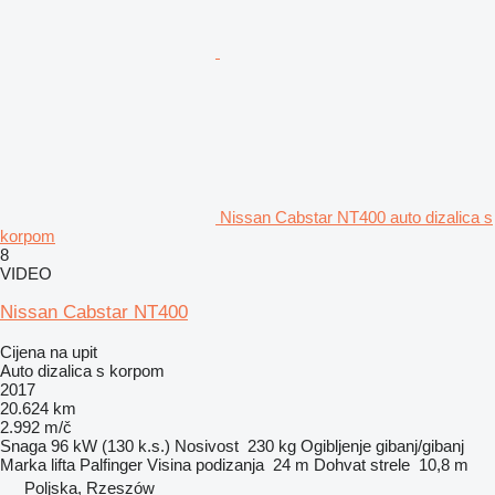
Nissan Cabstar NT400 auto dizalica s
korpom
8
VIDEO
Nissan Cabstar NT400
Cijena na upit
Auto dizalica s korpom
2017
20.624 km
2.992 m/č
Snaga
96 kW (130 k.s.)
Nosivost
230 kg
Ogibljenje
gibanj/gibanj
Marka lifta
Palfinger
Visina podizanja
24 m
Dohvat strele
10,8 m
Poljska, Rzeszów