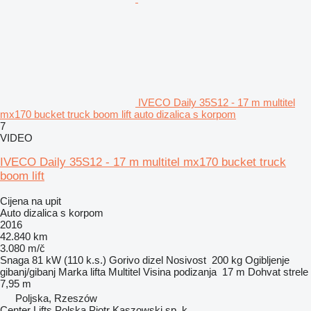
IVECO Daily 35S12 - 17 m multitel
mx170 bucket truck boom lift auto dizalica s korpom
7
VIDEO
IVECO Daily 35S12 - 17 m multitel mx170 bucket truck
boom lift
Cijena na upit
Auto dizalica s korpom
2016
42.840 km
3.080 m/č
Snaga
81 kW (110 k.s.)
Gorivo
dizel
Nosivost
200 kg
Ogibljenje
gibanj/gibanj
Marka lifta
Multitel
Visina podizanja
17 m
Dohvat strele
7,95 m
Poljska, Rzeszów
Center Lifts Polska Piotr Kaszowski sp. k.