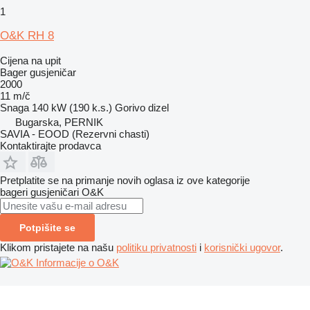
1
O&K RH 8
Cijena na upit
Bager gusjeničar
2000
11 m/č
Snaga
140 kW (190 k.s.)
Gorivo
dizel
Bugarska, PERNIK
SAVIA - EOOD (Rezervni chasti)
Kontaktirajte prodavca
Pretplatite se na primanje novih oglasa iz ove kategorije
bageri gusjeničari
O&K
Potpišite se
Klikom pristajete na našu
politiku privatnosti
i
korisnički ugovor
.
Informacije o O&K