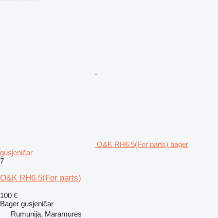
O&K RH6.5(For parts) bager
gusjeničar
7
O&K RH6.5(For parts)
100 €
Bager gusjeničar
Rumunija, Maramures