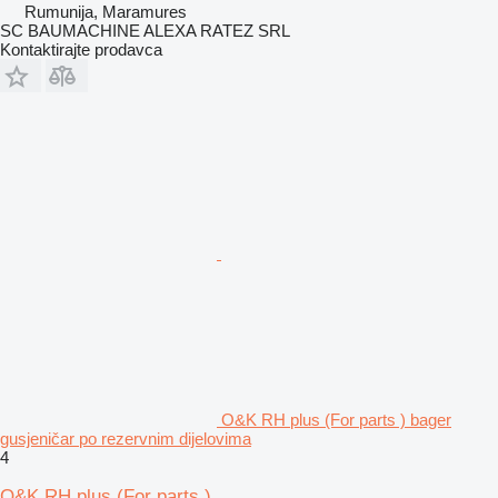
Rumunija, Maramures
SC BAUMACHINE ALEXA RATEZ SRL
Kontaktirajte prodavca
O&K RH plus (For parts ) bager
gusjeničar po rezervnim dijelovima
4
O&K RH plus (For parts )