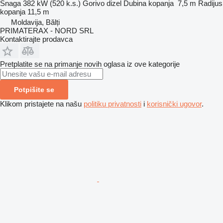
Snaga
382 kW (520 k.s.)
Gorivo
dizel
Dubina kopanja
7,5 m
Radijus
kopanja
11,5 m
Moldavija, Bălți
PRIMATERAX - NORD SRL
Kontaktirajte prodavca
Pretplatite se na primanje novih oglasa iz ove kategorije
Potpišite se
Klikom pristajete na našu
politiku privatnosti
i
korisnički ugovor
.