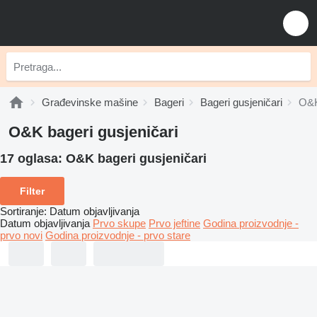
Građevinske mašine
Bageri
Bageri gusjeničari
O&K
O&K bageri gusjeničari
17 oglasa:
O&K bageri gusjeničari
Filter
Sortiranje
:
Datum objavljivanja
Datum objavljivanja
Prvo skupe
Prvo jeftine
Godina proizvodnje -
prvo novi
Godina proizvodnje - prvo stare