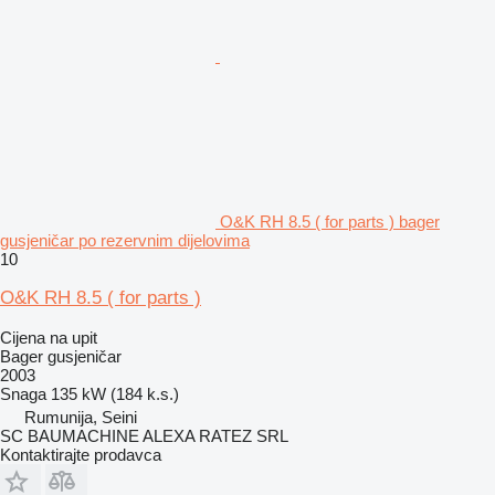
O&K RH 8.5 ( for parts ) bager
gusjeničar po rezervnim dijelovima
10
O&K RH 8.5 ( for parts )
Cijena na upit
Bager gusjeničar
2003
Snaga
135 kW (184 k.s.)
Rumunija, Seini
SC BAUMACHINE ALEXA RATEZ SRL
Kontaktirajte prodavca