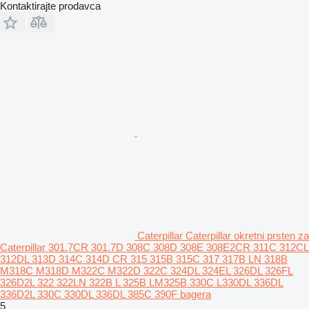
Kontaktirajte prodavca
Caterpillar Caterpillar okretni prsten za
Caterpillar 301.7CR 301.7D 308C 308D 308E 308E2CR 311C 312CL
312DL 313D 314C 314D CR 315 315B 315C 317 317B LN 318B
M318C M318D M322C M322D 322C 324DL 324EL 326DL 326FL
326D2L 322 322LN 322B L 325B LM325B 330C L330DL 336DL
336D2L 330C 330DL 336DL 385C 390F bagera
5