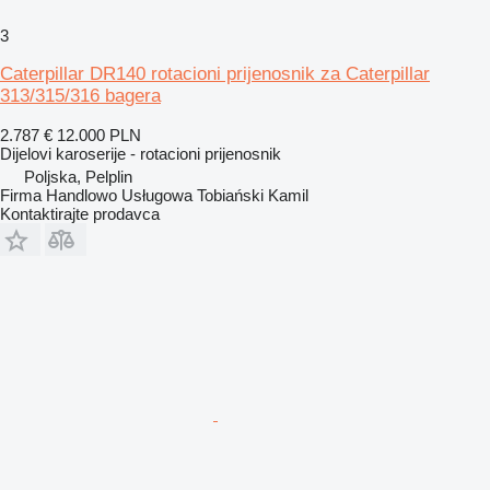
3
Caterpillar DR140 rotacioni prijenosnik za Caterpillar
313/315/316 bagera
2.787 €
12.000 PLN
Dijelovi karoserije - rotacioni prijenosnik
Poljska, Pelplin
Firma Handlowo Usługowa Tobiański Kamil
Kontaktirajte prodavca