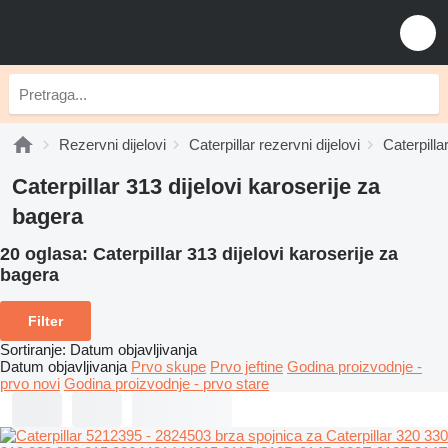
Rezervni dijelovi
Caterpillar rezervni dijelovi
Caterpilla
Caterpillar 313 dijelovi karoserije za
bagerа
20 oglasa:
Caterpillar 313 dijelovi karoserije za
bagerа
Filter
Sortiranje
:
Datum objavljivanja
Datum objavljivanja
Prvo skupe
Prvo jeftine
Godina proizvodnje -
prvo novi
Godina proizvodnje - prvo stare