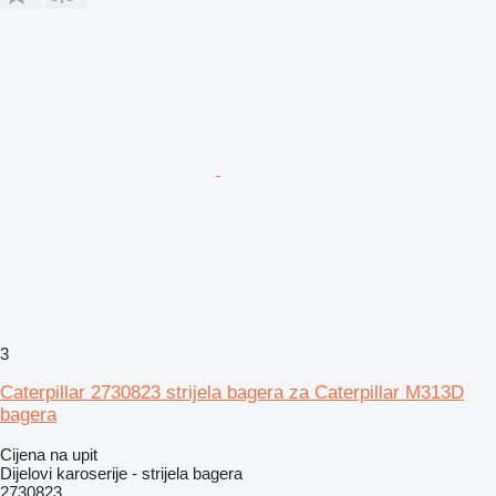
3
Caterpillar 2730823 strijela bagera za Caterpillar M313D
bagera
Cijena na upit
Dijelovi karoserije - strijela bagera
2730823