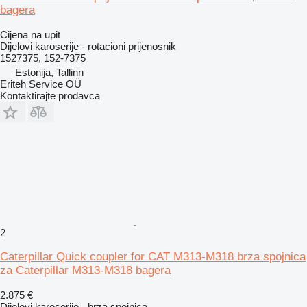
bagera
Cijena na upit
Dijelovi karoserije - rotacioni prijenosnik
1527375, 152-7375
Estonija, Tallinn
Eriteh Service OÜ
Kontaktirajte prodavca
2
Caterpillar Quick coupler for CAT M313-M318 brza spojnica
za Caterpillar M313-M318 bagera
2.875 €
Dijelovi karoserije - brza spojnica