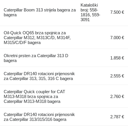
Kataloški
Caterpillar Boom 313 strijela bagera za
broj: 558-
7.500 €
bagera
1816, 559-
3091
Oil-Quick OQ65 brza spojnica za
Caterpillar M312, M313C/D, M314F,
7.000 €
M315/C/D/F bagera
Okretni prsten za Caterpillar 313 D
1.858 €
bagera
Caterpillar DR140 rotacioni prijenosnik
2.555 €
za Caterpillar 313, 315, 316 C bagera
Caterpillar Quick coupler for CAT
M313-M318 brza spojnica za
2.760 €
Caterpillar M313-M318 bagera
Caterpillar DR140 rotacioni prijenosnik
2.787 €
za Caterpillar 313/315/316 bagera