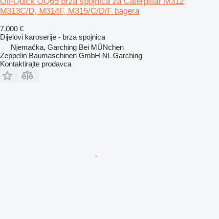
Oil-Quick OQ65 brza spojnica za Caterpillar M312,
M313C/D, M314F, M315/C/D/F bagera
7.000 €
Dijelovi karoserije - brza spojnica
Njemačka, Garching Bei MÜNchen
Zeppelin Baumaschinen GmbH NL Garching
Kontaktirajte prodavca