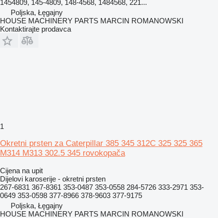
1454809, 145-4809, 148-4568, 1484568, 221...
Poljska, Łęgajny
HOUSE MACHINERY PARTS MARCIN ROMANOWSKI
Kontaktirajte prodavca
1
Okretni prsten za Caterpillar 385 345 312C 325 325 365
M314 M313 302.5 345 rovokopača
Cijena na upit
Dijelovi karoserije - okretni prsten
267-6831 367-8361 353-0487 353-0558 284-5726 333-2971 353-
0649 353-0598 377-8966 378-9603 377-9175
Poljska, Łęgajny
HOUSE MACHINERY PARTS MARCIN ROMANOWSKI