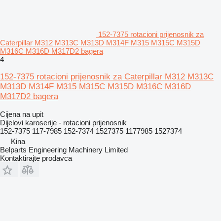
152-7375 rotacioni prijenosnik za
Caterpillar M312 M313C M313D M314F M315 M315C M315D
M316C M316D M317D2 bagera
4
152-7375 rotacioni prijenosnik za Caterpillar M312 M313C
M313D M314F M315 M315C M315D M316C M316D
M317D2 bagera
Cijena na upit
Dijelovi karoserije - rotacioni prijenosnik
152-7375 117-7985 152-7374 1527375 1177985 1527374
Kina
Belparts Engineering Machinery Limited
Kontaktirajte prodavca