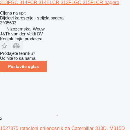
313FGC 314FCR 314ELCR 313FLGC 315FLCR bagera
Cijena na upit
Dijelovi karoserije - strijela bagera
3905603
Nizozemska, Wouw
J&Th van der Veldt BV
Kontaktirajte prodavca
Prodajete tehniku?
Učinite to sa nama!
Postavite oglas
2
1527375 rotacioni prijenosnik za Caterpillar 313D, M315D