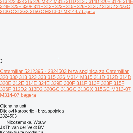
3
Caterpillar 5212395 - 2824503 brza spojnica za Caterpillar
320 330 313 323 333 315 326 M314 M315 311D 312D 314D
320E 312E 314E 324E 329E 330F 311F 313F 323F 315F
326F 312D2 313D2 320GC 313GC 313GX 315GC M313-07
M314-07 bagera
Cijena na upit
Dijelovi karoserije - brza spojnica
2824503
Nizozemska, Wouw
J&Th van der Veldt BV
Kontaktirajte prodavca