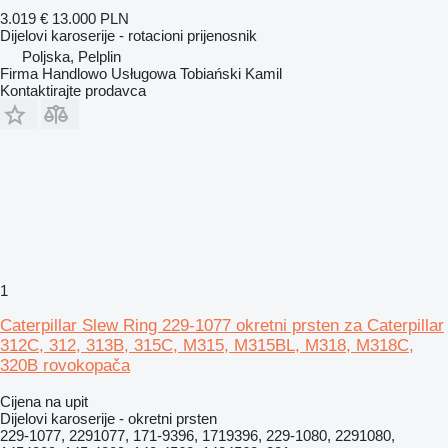
3.019 €
13.000 PLN
Dijelovi karoserije - rotacioni prijenosnik
Poljska, Pelplin
Firma Handlowo Usługowa Tobiański Kamil
Kontaktirajte prodavca
1
Caterpillar Slew Ring 229-1077 okretni prsten za Caterpillar
312C, 312, 313B, 315C, M315, M315BL, M318, M318C,
320B rovokopača
Cijena na upit
Dijelovi karoserije - okretni prsten
229-1077, 2291077, 171-9396, 1719396, 229-1080, 2291080,