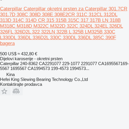
Caterpillar Caterpillar okretni prsten za Caterpillar 301.7CR
301.7D 308C 308D 308E 308E2CR 311C 312CL 312DL
313D 314C 314D CR 315 315B 315C 317 317B LN 318B
M318C M318D M322C M322D 322C 324DL 324EL 326DL
326FL 326D2L 322 322LN 322B L 325B LM325B 330C
L330DL 336DL 336D2L 330C 330DL 336DL 385C 390F
bagera
500 US$
≈ 432,80 €
Dijelovi karoserije - okretni prsten
Caterpillar 240-8362 CA2291077 229-1077 2291077 CA1695567169-
5567 1695567 CA1994573 199-4573 1994573...
Kina
Hefei King Slewing Bearing Technology Co.,Ltd
Kontaktirajte prodavca