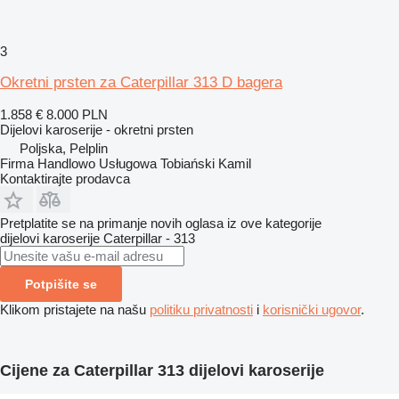
3
Okretni prsten za Caterpillar 313 D bagera
1.858 €
8.000 PLN
Dijelovi karoserije - okretni prsten
Poljska, Pelplin
Firma Handlowo Usługowa Tobiański Kamil
Kontaktirajte prodavca
Pretplatite se na primanje novih oglasa iz ove kategorije
dijelovi karoserije
Caterpillar - 313
Potpišite se
Klikom pristajete na našu
politiku privatnosti
i
korisnički ugovor
.
Cijene za Caterpillar 313 dijelovi karoserije