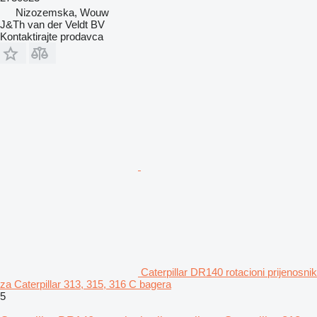
Nizozemska, Wouw
J&Th van der Veldt BV
Kontaktirajte prodavca
Caterpillar DR140 rotacioni prijenosnik
za Caterpillar 313, 315, 316 C bagera
5