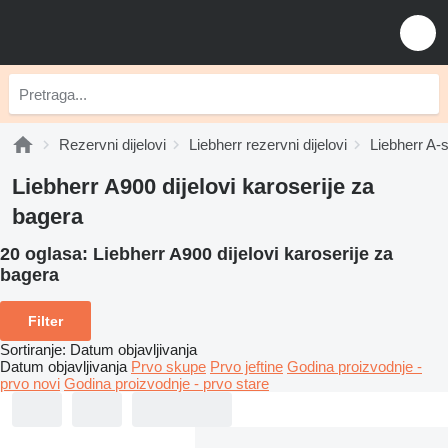
Rezervni dijelovi
Liebherr rezervni dijelovi
Liebherr A-s
Liebherr A900 dijelovi karoserije za
bagerа
20 oglasa:
Liebherr A900 dijelovi karoserije za
bagerа
Filter
Sortiranje
:
Datum objavljivanja
Datum objavljivanja
Prvo skupe
Prvo jeftine
Godina proizvodnje -
prvo novi
Godina proizvodnje - prvo stare