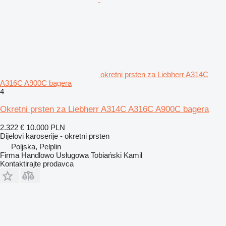
okretni prsten za Liebherr A314C
A316C A900C bagera
4
Okretni prsten za Liebherr A314C A316C A900C bagera
2.322 €
10.000 PLN
Dijelovi karoserije - okretni prsten
Poljska, Pelplin
Firma Handlowo Usługowa Tobiański Kamil
Kontaktirajte prodavca