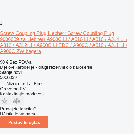
1
Screw Coupling Plug Liebherr Screw Coupling Plug
9006039 za Liebherr A900C Li / A316 Li / A316 / A314 Li /
A312 / A312 Li / A900C Li EDC / A900C / A310 / A311 Li /
A900C ZW bagera
90 €
Bez PDV-a
Dijelovi karoserije - drugi rezervni dio karoserije
Stanje
novi
9006039
Nizozemska, Ede
Grovema BV
Kontaktirajte prodavca
Prodajete tehniku?
Učinite to sa nama!
Postavite oglas