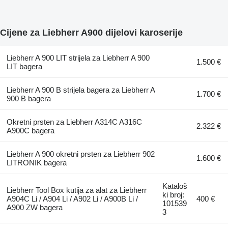
Cijene za Liebherr A900 dijelovi karoserije
Liebherr A 900 LIT strijela za Liebherr A 900
1.500 €
LIT bagera
Liebherr A 900 B strijela bagera za Liebherr A
1.700 €
900 B bagera
Okretni prsten za Liebherr A314C A316C
2.322 €
A900C bagera
Liebherr A 900 okretni prsten za Liebherr 902
1.600 €
LITRONIK bagera
Kataloš
Liebherr Tool Box kutija za alat za Liebherr
ki broj:
A904C Li / A904 Li / A902 Li / A900B Li /
400 €
101539
A900 ZW bagera
3