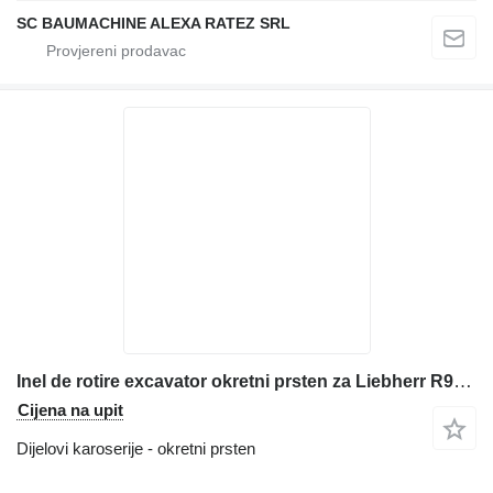
SC BAUMACHINE ALEXA RATEZ SRL
Inel de rotire excavator okretni prsten za Liebherr R922HD SL R922LC R924 Litronic R925 R925B R926LC građevinske mašine
Cijena na upit
Dijelovi karoserije - okretni prsten