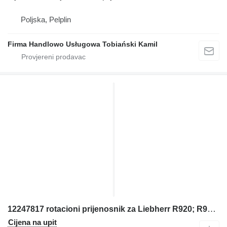
Poljska, Pelplin
Firma Handlowo Usługowa Tobiański Kamil
12247817 rotacioni prijenosnik za Liebherr R920; R922; R924; R925 bagera
Cijena na upit