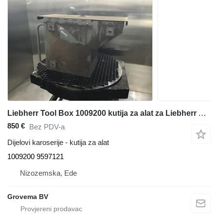
Liebherr Tool Box 1009200 kutija za alat za Liebherr A934C Li / R934C bagera
850 €
Bez PDV-a
Dijelovi karoserije - kutija za alat
1009200 9597121
Nizozemska, Ede
Grovema BV