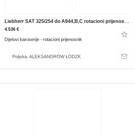
Liebherr SAT 325/254 do A944,B,C rotacioni prijenosnik za Liebherr R944 wersji B bagera
4.536 €
Dijelovi karoserije - rotacioni prijenosnik
Poljska, ALEKSANDRÓW ŁÓDZK