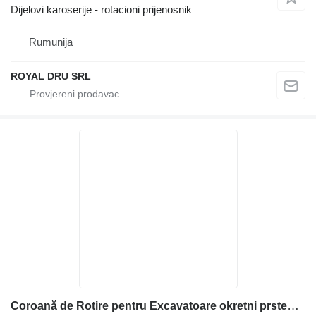
Dijelovi karoserije - rotacioni prijenosnik
Rumunija
ROYAL DRU SRL
Coroană de Rotire pentru Excavatoare okretni prsten za Liebherr R912, R924, R934 etc građevinske mašine