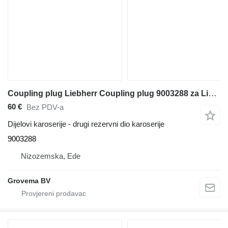
Coupling plug Liebherr Coupling plug 9003288 za Liebherr R946 LC / A944C Li / A914C li bagera
60 €
Bez PDV-a
Dijelovi karoserije - drugi rezervni dio karoserije
9003288
Nizozemska, Ede
Grovema BV