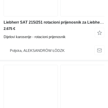
Liebherr SAT 215/251 rotacioni prijenosnik za Liebherr A314,A316 ,R313 bagera
2.675 €
Dijelovi karoserije - rotacioni prijenosnik
Poljska, ALEKSANDRÓW ŁÓDZK