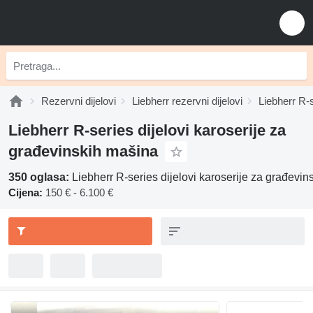
Rezervni dijelovi
Liebherr rezervni dijelovi
Liebherr R-s
Liebherr R-series dijelovi karoserije za
građevinskih mašina
350 oglasa:
Liebherr R-series dijelovi karoserije za građevi
Cijena:
150 € - 6.100 €