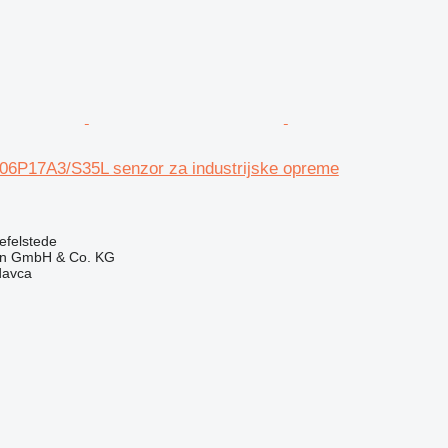
6P17A3/S35L senzor za industrijske opreme
efelstede
en GmbH & Co. KG
davca