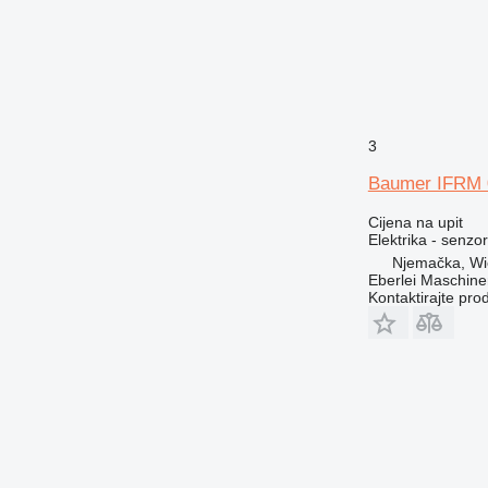
769
771
772
773
775
777
3
824
Baumer IFRM 0
826
914
Cijena na upit
Elektrika - senzor
924
Njemačka, Wi
926
Eberlei Maschin
Kontaktirajte pro
928
930
938
950
953
962
963
966