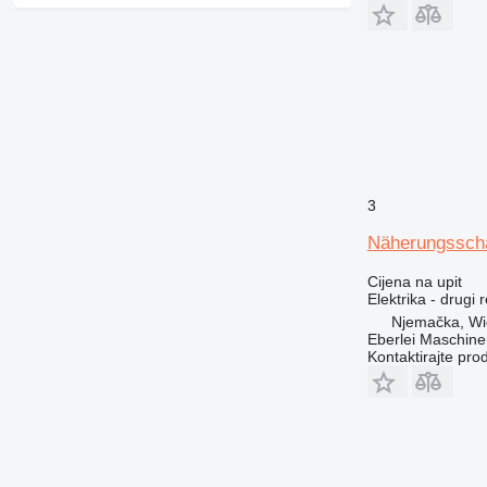
365
374
375
390
416
420
422
426
3
428
430
Näherungsscha
432
Cijena na upit
438
Elektrika - drugi 
444
Njemačka, Wi
Eberlei Maschin
525
Kontaktirajte pro
631
730
735
740
745