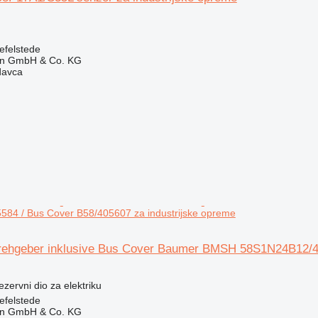
efelstede
en GmbH & Co. KG
davca
84 / Bus Cover B58/405607 za industrijske opreme
rehgeber inklusive Bus Cover Baumer BMSH 58S1N24B12/40
rezervni dio za elektriku
efelstede
en GmbH & Co. KG