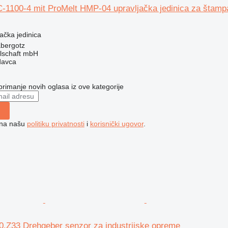
1100-4 mit ProMelt HMP-04 upravljačka jedinica za štam
jačka jedinica
bergotz
llschaft mbH
davca
 primanje novih oglasa iz ove kategorije
e na našu
politiku privatnosti
i
korisnički ugovor
.
Z33 Drehgeber senzor za industrijske opreme