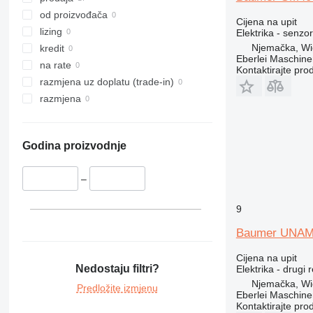
316
od proizvođača
Cijena na upit
317
lizing
Elektrika - senzor
318
Njemačka, Wi
kredit
Eberlei Maschin
319
na rate
Kontaktirajte pro
320
razmjena uz doplatu (trade-in)
321
razmjena
322
323
Godina proizvodnje
324
325
–
326
329
9
330
336
Baumer UNAM 
340
Cijena na upit
345
Nedostaju filtri?
Elektrika - drugi 
349
Njemačka, Wi
Predložite izmjenu
Eberlei Maschin
350
Kontaktirajte pro