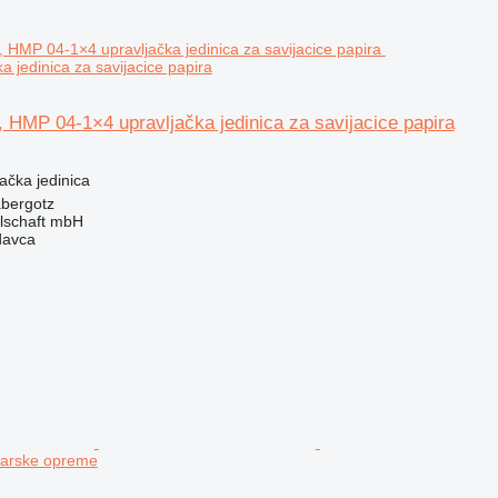
a jedinica za savijacice papira
HMP 04-1×4 upravljačka jedinica za savijacice papira
jačka jedinica
bergotz
llschaft mbH
davca
parske opreme