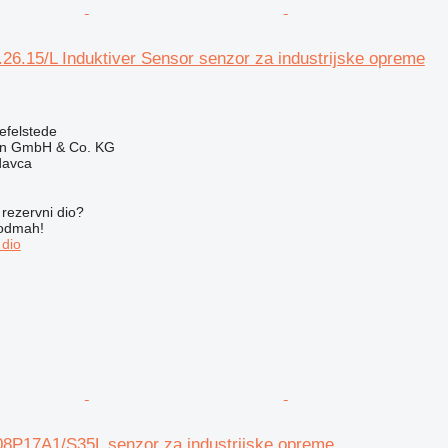
6.15/L Induktiver Sensor senzor za industrijske opreme
efelstede
en GmbH & Co. KG
davca
rezervni dio?
 odmah!
 dio
P17A1/S35L senzor za industrijske opreme