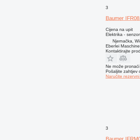
972
3
973
Baumer IFR08.2
980
982
Cijena na upit
Elektrika - senzor
986
Njemačka, Wi
988
Eberlei Maschin
Kontaktirajte pro
990
992
AP
Ne može pronaći 
Pošaljite zahtjev
C-series
Naručite rezervni
CB
CS
DE
D series
E-series
EC
EP
3
F-series
Baumer IFRM08