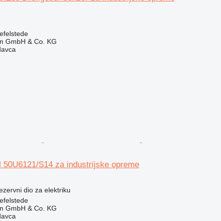
efelstede
en GmbH & Co. KG
davca
50U6121/S14 za industrijske opreme
rezervni dio za elektriku
efelstede
en GmbH & Co. KG
davca