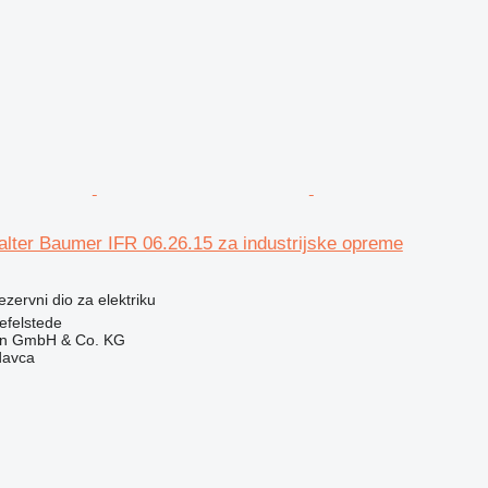
lter Baumer IFR 06.26.15 za industrijske opreme
rezervni dio za elektriku
efelstede
en GmbH & Co. KG
davca