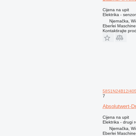
G-series
GC
Cijena na upit
Elektrika - senzor
GP
Njemačka, Wi
IT
Eberlei Maschin
M-series
Kontaktirajte pro
MH
NR
TH
58S1N24B12/4055
7
Absolutwert-D
Cijena na upit
Elektrika - drugi 
Njemačka, Wi
Eberlei Maschin