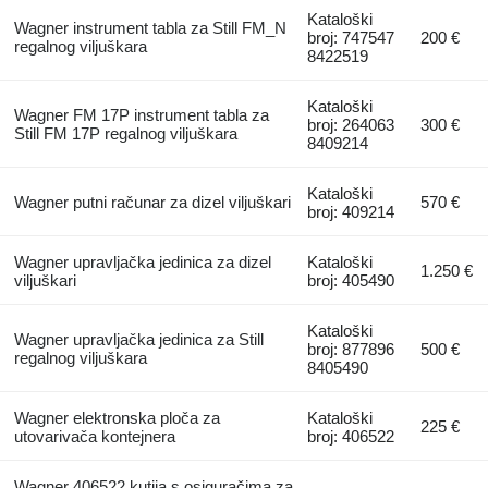
Kataloški
Wagner instrument tabla za Still FM_N
broj: 747547
200 €
regalnog viljuškara
8422519
Kataloški
Wagner FM 17P instrument tabla za
broj: 264063
300 €
Still FM 17P regalnog viljuškara
8409214
Kataloški
Wagner putni računar za dizel viljuškari
570 €
broj: 409214
Wagner upravljačka jedinica za dizel
Kataloški
1.250 €
viljuškari
broj: 405490
Kataloški
Wagner upravljačka jedinica za Still
broj: 877896
500 €
regalnog viljuškara
8405490
Wagner elektronska ploča za
Kataloški
225 €
utovarivača kontejnera
broj: 406522
Wagner 406522 kutija s osiguračima za