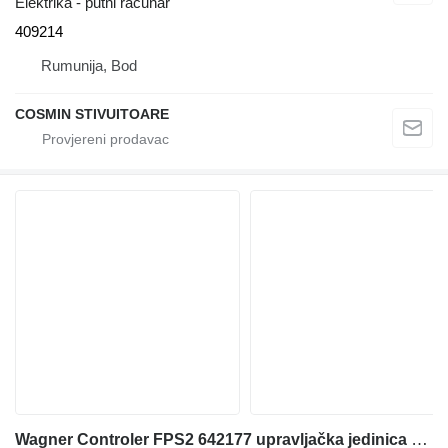
Elektrika - putni računar
409214
Rumunija, Bod
COSMIN STIVUITOARE
Wagner Controler FPS2 642177 upravljačka jedinica za Still viljuškara