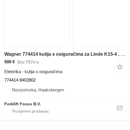
Wagner 774414 kutija s osiguračima za Linde K15-4 , Still MX15-4 mašina za komisioniranje
500 €
Bez PDV-a
Elektrika - kutija s osiguračima
774414 8402802
Nizozemska, Haaksbergen
Forklift Focus B.V.