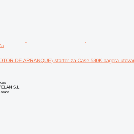
čа
OTOR DE ARRANQUE) starter za Case 580K bagera-utovar
Uxes
ELÁN S.L.
davca