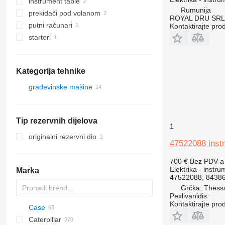
instrument table
Rumunija
prekidači pod volanom
ROYAL DRU SRL
putni računari
Kontaktirajte pro
starteri
Kategorija tehnike
građevinske mašine
bageri
bageri-utovarivači
Tip rezervnih dijelova
1
originalni rezervni dio
47522088 inst
700 €
Bez PDV-a
Elektrika - instru
Marka
47522088, 8438
Grčka, Thessa
Pexlivanidis
Kontaktirajte pro
Case
AX
1304
320
Caterpillar
1604
325
570