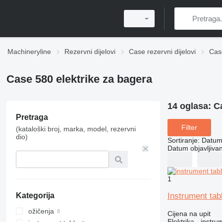
Machineryline
Rezervni dijelovi
Case rezervni dijelovi
Case
Case 580 elektrike za bagerа
14 oglasa:
C
Pretraga
Filter
(kataloški broj, marka, model, rezervni
dio)
Sortiranje
:
Datum 
Datum objavljivan
1
Instrument ta
Kategorija
ožičenja
Cijena na upit
Elektrika - instru