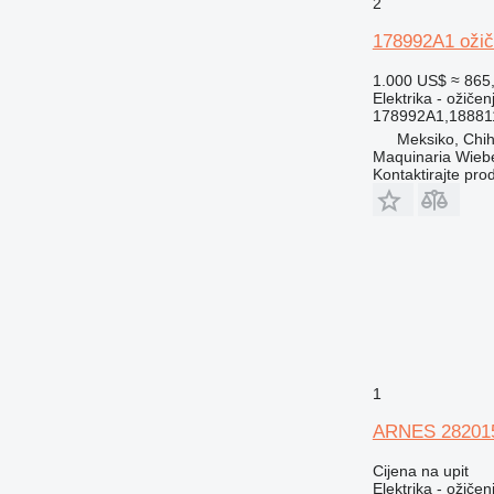
2
DE
178992A1 ožič
D series
E-series
1.000 US$
≈ 865
M-series
Elektrika - ožičen
178992A1,18881
MH
Meksiko, Chi
TH
Maquinaria Wieb
Kontaktirajte pro
1
ARNES 282015A
Cijena na upit
Elektrika - ožičen