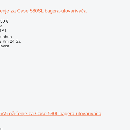
enje za Case 580SL bagera-utovarivača
,50 €
je
1A1
huahua
e Km 24 Sa
davca
5 ožičenje za Case 580L bagera-utovarivača
je