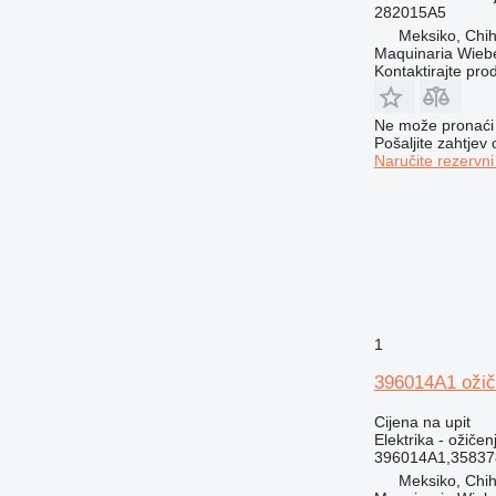
282015A5
Meksiko, Chi
Maquinaria Wieb
Kontaktirajte pro
Ne može pronaći 
Pošaljite zahtjev
Naručite rezervni
1
396014A1 ožič
Cijena na upit
Elektrika - ožičen
396014A1,3583
Meksiko, Chi