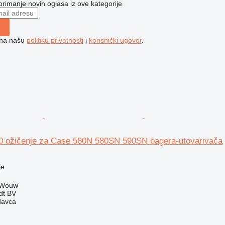
 primanje novih oglasa iz ove kategorije
e na našu
politiku privatnosti
i
korisnički ugovor
.
 ožičenje za Case 580N 580SN 590SN bagera-utovarivača
je
 Wouw
dt BV
davca