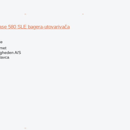
ase 580 SLE bagera-utovarivača
je
met
ingheden A/S
davca