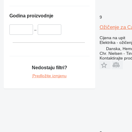
420
422
426
Godina proizvodnje
9
428
Ožičenje za C
430
–
432
Cijena na upit
Elektrika - ožičen
438
Danska, Hem
950
Chr. Nielsen - T
Kontaktirajte pro
953
962
Nedostaju filtri?
963
Predložite izmjenu
966
972
973
980
988
AP
C-series
CS