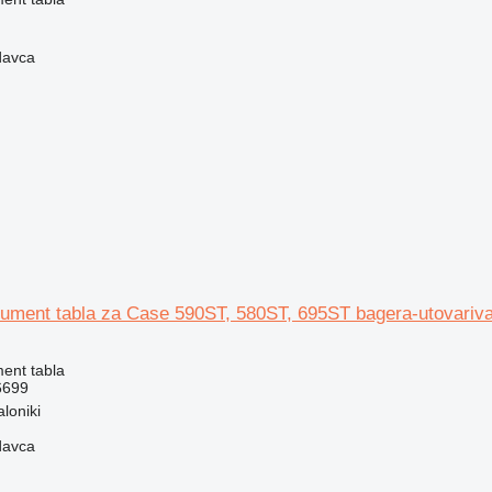
davca
rument tabla za Case 590ST, 580ST, 695ST bagera-utovariv
ment tabla
6699
loniki
davca