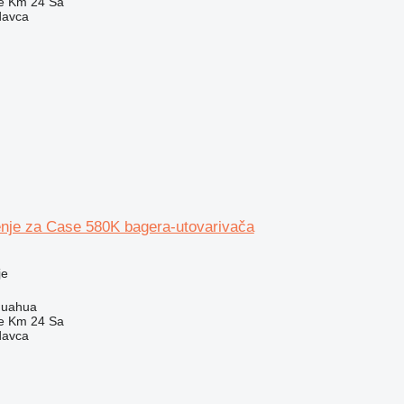
e Km 24 Sa
davca
nje za Case 580K bagera-utovarivača
je
huahua
e Km 24 Sa
davca