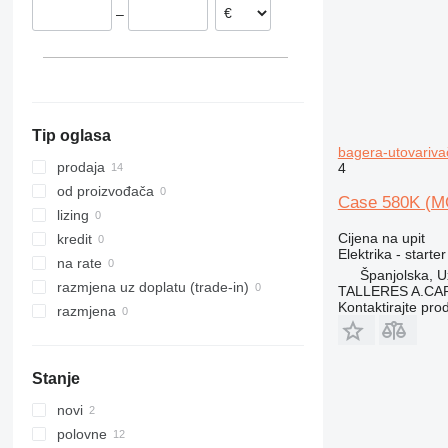
–
Grčka
320
321
322
323
324
Tip oglasa
325
bagerа-utovariva
326
prodaja
4
329
od proizvođača
Case 580K (M
330
lizing
336
Cijena na upit
kredit
Elektrika - starter
340
na rate
Španjolska, 
345
razmjena uz doplatu (trade-in)
TALLERES A.CAP
Kontaktirajte pro
349
razmjena
365
374
Stanje
375
390
novi
416
polovne