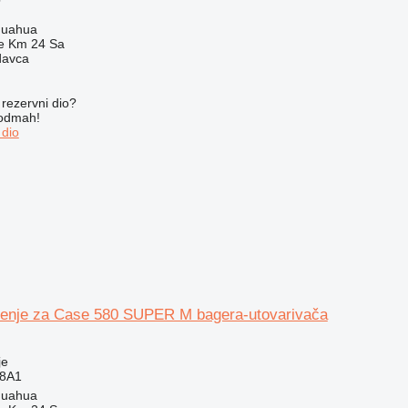
huahua
e Km 24 Sa
davca
rezervni dio?
 odmah!
 dio
enje za Case 580 SUPER M bagera-utovarivača
je
78A1
huahua