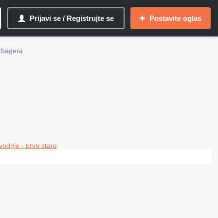
Prijavi se / Registrujte se
Postavite oglas
a bagerа
vodnje - prvo stare