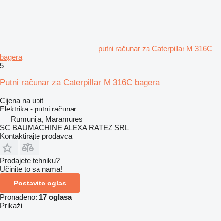
putni računar za Caterpillar M 316C
bagera
5
Putni računar za Caterpillar M 316C bagera
Cijena na upit
Elektrika - putni računar
Rumunija, Maramures
SC BAUMACHINE ALEXA RATEZ SRL
Kontaktirajte prodavca
Prodajete tehniku?
Učinite to sa nama!
Postavite oglas
Pronađeno:
17 oglasa
Prikaži