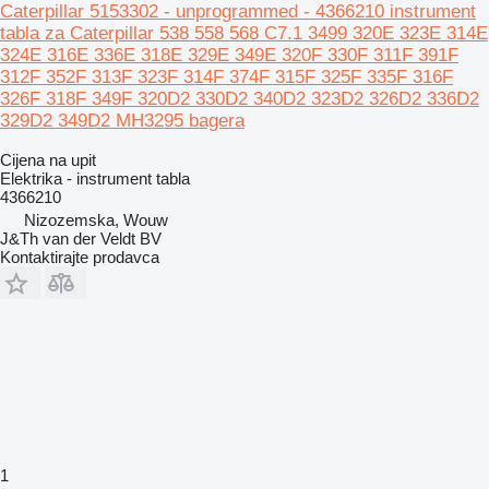
Caterpillar 5153302 - unprogrammed - 4366210 instrument
tabla za Caterpillar 538 558 568 C7.1 3499 320E 323E 314E
324E 316E 336E 318E 329E 349E 320F 330F 311F 391F
312F 352F 313F 323F 314F 374F 315F 325F 335F 316F
326F 318F 349F 320D2 330D2 340D2 323D2 326D2 336D2
329D2 349D2 MH3295 bagera
Cijena na upit
Elektrika - instrument tabla
4366210
Nizozemska, Wouw
J&Th van der Veldt BV
Kontaktirajte prodavca
1