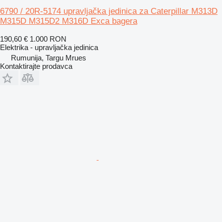
6790 / 20R-5174 upravljačka jedinica za Caterpillar M313D
M315D M315D2 M316D Exca bagera
190,60 €
1.000 RON
Elektrika - upravljačka jedinica
Rumunija, Targu Mrues
Kontaktirajte prodavca