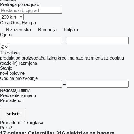
Pretraga po radijusu
Crna Gora
Evropa
Nizozemska
Rumunija
Poljska
Cijena
–
Tip oglasa
prodaja
od proizvođača
lizing
kredit
na rate
razmjena uz doplatu
(trade-in)
razmjena
Stanje
novi
polovne
Godina proizvodnje
–
Nedostaju filtri?
Predložite izmjenu
Pronađeno:
-
prikaži
Pronađeno:
17 oglasa
Prikaži
17 oglasa:
Caterpillar 316 elektrike za bagerа