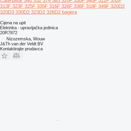
Caterpillar 340 352 374 385 320F 330F 340F 312F 352F
313F 323F 325F 335F 316F 326F 336F 318F 349F 320D2
320D3 330D2 323D2 326D2 bagera
Cijena na upit
Elektrika - upravljačka jedinica
20R7872
Nizozemska, Wouw
J&Th van der Veldt BV
Kontaktirajte prodavca