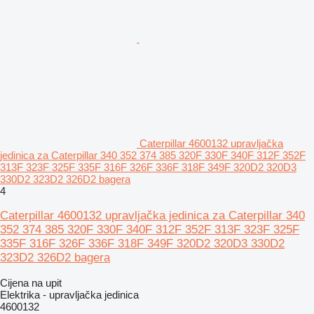
Caterpillar 4600132 upravljačka
jedinica za Caterpillar 340 352 374 385 320F 330F 340F 312F 352F
313F 323F 325F 335F 316F 326F 336F 318F 349F 320D2 320D3
330D2 323D2 326D2 bagera
4
Caterpillar 4600132 upravljačka jedinica za Caterpillar 340
352 374 385 320F 330F 340F 312F 352F 313F 323F 325F
335F 316F 326F 336F 318F 349F 320D2 320D3 330D2
323D2 326D2 bagera
Cijena na upit
Elektrika - upravljačka jedinica
4600132