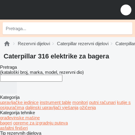
Rezervni dijelovi
Caterpillar rezervni dijelovi
Caterpilla
Caterpillar 316 elektrike za bagerа
Pretraga
(kataloški broj, marka, model, rezervni dio)
Kategorija
upravljačke jedinice
instrument table
monitori
putni računari
kutije s
osiguračima
daljinski upravljači vješanja
ožičenja
Kategorija tehnike
građevinske mašine
bageri
opreme za izgradnju puteva
asfaltni finišeri
Tip rezervnih dijelova