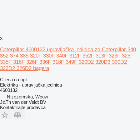
3
Caterpillar 4600132 upravljačka jedinica za Caterpillar 340
352 374 385 320F 330F 340F 312F 352F 313F 323F 325F
335F 316F 326F 336F 318F 349F 320D2 320D3 330D2
323D2 326D2 bagera
Cijena na upit
Elektrika - upravljačka jedinica
4600132
Nizozemska, Wouw
J&Th van der Veldt BV
Kontaktirajte prodavca