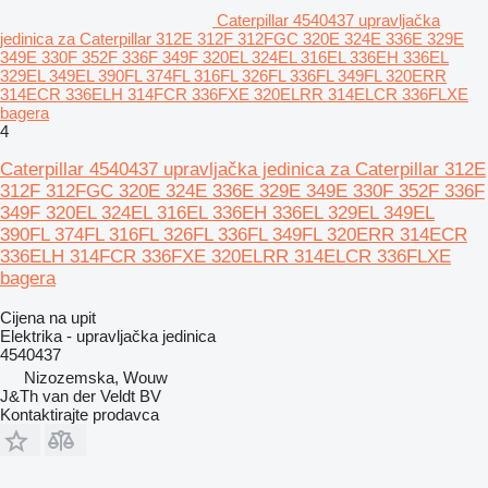
Caterpillar 4540437 upravljačka
jedinica za Caterpillar 312E 312F 312FGC 320E 324E 336E 329E
349E 330F 352F 336F 349F 320EL 324EL 316EL 336EH 336EL
329EL 349EL 390FL 374FL 316FL 326FL 336FL 349FL 320ERR
314ECR 336ELH 314FCR 336FXE 320ELRR 314ELCR 336FLXE
bagera
4
Caterpillar 4540437 upravljačka jedinica za Caterpillar 312E
312F 312FGC 320E 324E 336E 329E 349E 330F 352F 336F
349F 320EL 324EL 316EL 336EH 336EL 329EL 349EL
390FL 374FL 316FL 326FL 336FL 349FL 320ERR 314ECR
336ELH 314FCR 336FXE 320ELRR 314ELCR 336FLXE
bagera
Cijena na upit
Elektrika - upravljačka jedinica
4540437
Nizozemska, Wouw
J&Th van der Veldt BV
Kontaktirajte prodavca