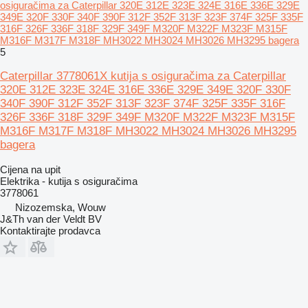
osiguračima za Caterpillar 320E 312E 323E 324E 316E 336E 329E
349E 320F 330F 340F 390F 312F 352F 313F 323F 374F 325F 335F
316F 326F 336F 318F 329F 349F M320F M322F M323F M315F
M316F M317F M318F MH3022 MH3024 MH3026 MH3295 bagera
5
Caterpillar 3778061X kutija s osiguračima za Caterpillar
320E 312E 323E 324E 316E 336E 329E 349E 320F 330F
340F 390F 312F 352F 313F 323F 374F 325F 335F 316F
326F 336F 318F 329F 349F M320F M322F M323F M315F
M316F M317F M318F MH3022 MH3024 MH3026 MH3295
bagera
Cijena na upit
Elektrika - kutija s osiguračima
3778061
Nizozemska, Wouw
J&Th van der Veldt BV
Kontaktirajte prodavca