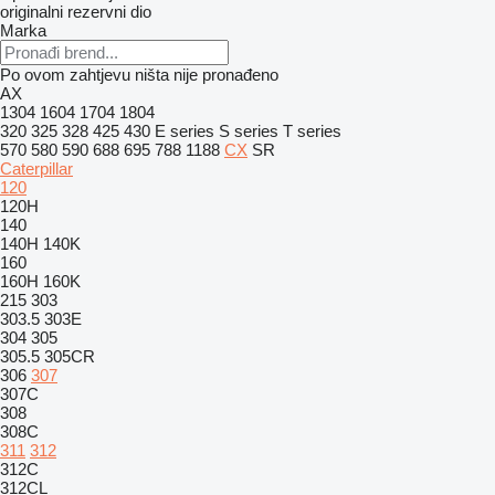
originalni rezervni dio
Marka
Po ovom zahtjevu ništa nije pronađeno
AX
1304
1604
1704
1804
320
325
328
425
430
E series
S series
T series
570
580
590
688
695
788
1188
CX
SR
Caterpillar
120
120H
140
140H
140K
160
160H
160K
215
303
303.5
303E
304
305
305.5
305CR
306
307
307C
308
308C
311
312
312C
312CL