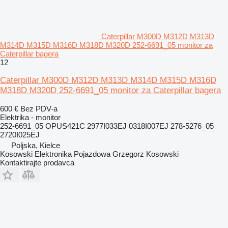
Caterpillar M300D M312D M313D
M314D M315D M316D M318D M320D 252-6691_05 monitor za
Caterpillar bagera
12
Caterpillar M300D M312D M313D M314D M315D M316D
M318D M320D 252-6691_05 monitor za Caterpillar bagera
600 €
Bez PDV-a
Elektrika - monitor
252-6691_05 OPUS421C 2977I033EJ 0318I007EJ 278-5276_05
2720I025EJ
Poljska, Kielce
Kosowski Elektronika Pojazdowa Grzegorz Kosowski
Kontaktirajte prodavca