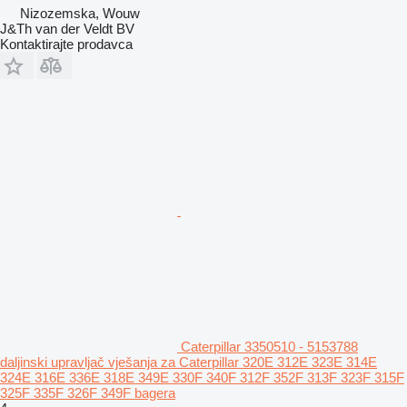
Nizozemska, Wouw
J&Th van der Veldt BV
Kontaktirajte prodavca
Caterpillar 3350510 - 5153788
daljinski upravljač vješanja za Caterpillar 320E 312E 323E 314E
324E 316E 336E 318E 349E 330F 340F 312F 352F 313F 323F 315F
325F 335F 326F 349F bagera