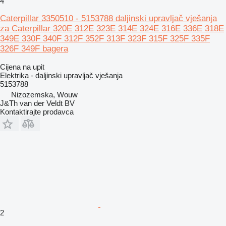
4
Caterpillar 3350510 - 5153788 daljinski upravljač vješanja
za Caterpillar 320E 312E 323E 314E 324E 316E 336E 318E
349E 330F 340F 312F 352F 313F 323F 315F 325F 335F
326F 349F bagera
Cijena na upit
Elektrika - daljinski upravljač vješanja
5153788
Nizozemska, Wouw
J&Th van der Veldt BV
Kontaktirajte prodavca
2