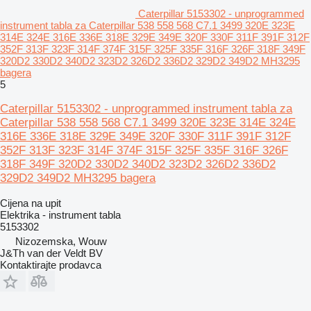
Caterpillar 5153302 - unprogrammed
instrument tabla za Caterpillar 538 558 568 C7.1 3499 320E 323E
314E 324E 316E 336E 318E 329E 349E 320F 330F 311F 391F 312F
352F 313F 323F 314F 374F 315F 325F 335F 316F 326F 318F 349F
320D2 330D2 340D2 323D2 326D2 336D2 329D2 349D2 MH3295
bagera
5
Caterpillar 5153302 - unprogrammed instrument tabla za
Caterpillar 538 558 568 C7.1 3499 320E 323E 314E 324E
316E 336E 318E 329E 349E 320F 330F 311F 391F 312F
352F 313F 323F 314F 374F 315F 325F 335F 316F 326F
318F 349F 320D2 330D2 340D2 323D2 326D2 336D2
329D2 349D2 MH3295 bagera
Cijena na upit
Elektrika - instrument tabla
5153302
Nizozemska, Wouw
J&Th van der Veldt BV
Kontaktirajte prodavca