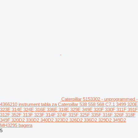
Caterpillar 5153302 - unprogrammed -
4366210 instrument tabla za Caterpillar 538 558 568 C7.1 3499 320E
323E 314E 324E 316E 336E 318E 329E 349E 320F 330F 311F 391F
312F 352F 313F 323F 314F 374F 315F 325F 335F 316F 326F 318F
349F 320D2 330D2 340D2 323D2 326D2 336D2 329D2 349D2
MH3295 bagera
5