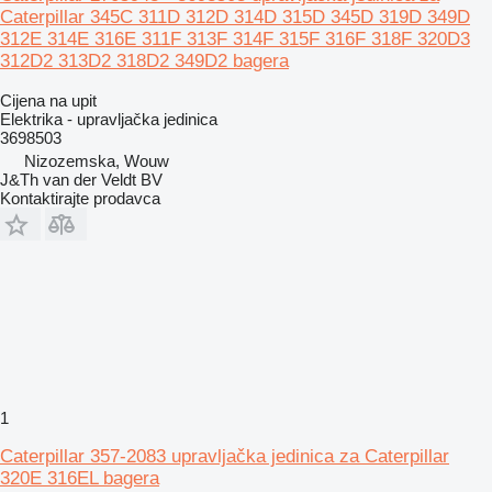
Caterpillar 345C 311D 312D 314D 315D 345D 319D 349D
312E 314E 316E 311F 313F 314F 315F 316F 318F 320D3
312D2 313D2 318D2 349D2 bagera
Cijena na upit
Elektrika - upravljačka jedinica
3698503
Nizozemska, Wouw
J&Th van der Veldt BV
Kontaktirajte prodavca
1
Caterpillar 357-2083 upravljačka jedinica za Caterpillar
320E 316EL bagera