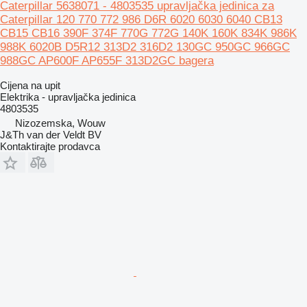
Caterpillar 5638071 - 4803535 upravljačka jedinica za
Caterpillar 120 770 772 986 D6R 6020 6030 6040 CB13
CB15 CB16 390F 374F 770G 772G 140K 160K 834K 986K
988K 6020B D5R12 313D2 316D2 130GC 950GC 966GC
988GC AP600F AP655F 313D2GC bagera
Cijena na upit
Elektrika - upravljačka jedinica
4803535
Nizozemska, Wouw
J&Th van der Veldt BV
Kontaktirajte prodavca