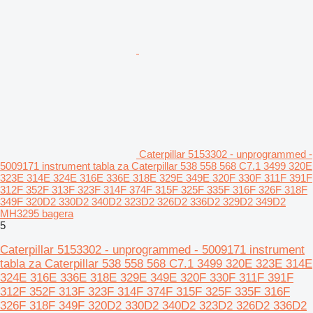
Caterpillar 5153302 - unprogrammed -
5009171 instrument tabla za Caterpillar 538 558 568 C7.1 3499 320E
323E 314E 324E 316E 336E 318E 329E 349E 320F 330F 311F 391F
312F 352F 313F 323F 314F 374F 315F 325F 335F 316F 326F 318F
349F 320D2 330D2 340D2 323D2 326D2 336D2 329D2 349D2
MH3295 bagera
5
Caterpillar 5153302 - unprogrammed - 5009171 instrument
tabla za Caterpillar 538 558 568 C7.1 3499 320E 323E 314E
324E 316E 336E 318E 329E 349E 320F 330F 311F 391F
312F 352F 313F 323F 314F 374F 315F 325F 335F 316F
326F 318F 349F 320D2 330D2 340D2 323D2 326D2 336D2