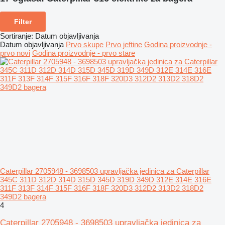
Filter
Sortiranje
:
Datum objavljivanja
Datum objavljivanja
Prvo skupe
Prvo jeftine
Godina proizvodnje -
prvo novi
Godina proizvodnje - prvo stare
Caterpillar 2705948 - 3698503 upravljačka jedinica za Caterpillar
345C 311D 312D 314D 315D 345D 319D 349D 312E 314E 316E
311F 313F 314F 315F 316F 318F 320D3 312D2 313D2 318D2
349D2 bagera
4
Caterpillar 2705948 - 3698503 upravljačka jedinica za