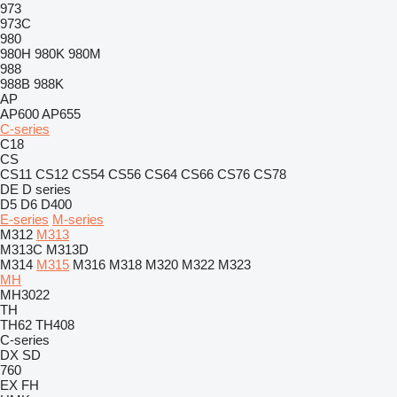
973
973C
980
980H
980K
980M
988
988B
988K
AP
AP600
AP655
C-series
C18
CS
CS11
CS12
CS54
CS56
CS64
CS66
CS76
CS78
DE
D series
D5
D6
D400
E-series
M-series
M312
M313
M313C
M313D
M314
M315
M316
M318
M320
M322
M323
MH
MH3022
TH
TH62
TH408
C-series
DX
SD
760
EX
FH