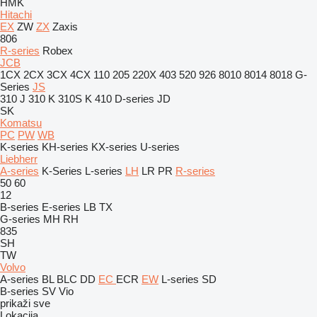
HMK
Hitachi
EX
ZW
ZX
Zaxis
806
R-series
Robex
JCB
1CX
2CX
3CX
4CX
110
205
220X
403
520
926
8010
8014
8018
G-
Series
JS
310 J
310 K
310S K
410
D-series
JD
SK
Komatsu
PC
PW
WB
K-series
KH-series
KX-series
U-series
Liebherr
A-series
K-Series
L-series
LH
LR
PR
R-series
50
60
12
B-series
E-series
LB
TX
G-series
MH
RH
835
SH
TW
Volvo
A-series
BL
BLC
DD
EC
ECR
EW
L-series
SD
B-series
SV
Vio
prikaži sve
Lokacija