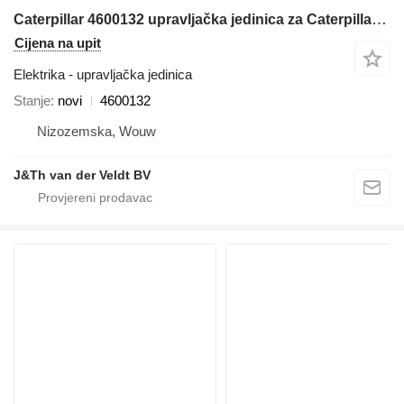
Caterpillar 4600132 upravljačka jedinica za Caterpillar 340 352 374 385 320F 330F 340F 312F 352F 313F 323F 325F 335F 316F 326F 336F 318F 349F 320D2 320D3 330D2 323D2 326D2 bagera
Cijena na upit
Elektrika - upravljačka jedinica
Stanje
novi
4600132
Nizozemska, Wouw
J&Th van der Veldt BV