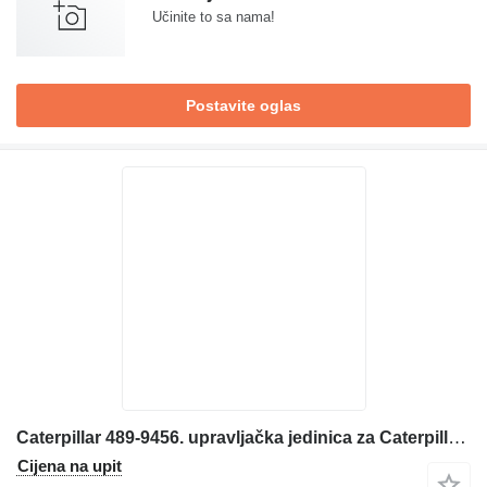
Učinite to sa nama!
Postavite oglas
Caterpillar 489-9456. upravljačka jedinica za Caterpillar 320GC. 326GC. 320DL. 336 323 374 bagera
Cijena na upit