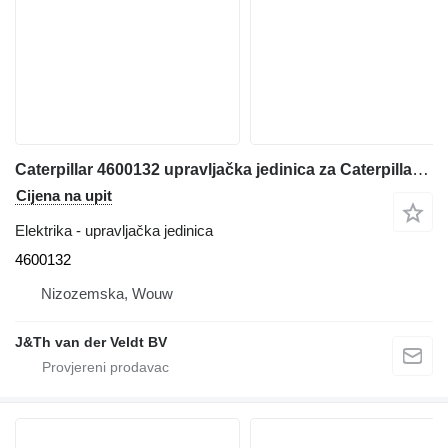
Caterpillar 4600132 upravljačka jedinica za Caterpillar 340 352 374 385 340F 352F 336F 349F 320F 330F 312F 313F 323F 325F 335F 316F 326F 318F 320D2 320D3 330D2 323D2 326D2 bagera
Cijena na upit
Elektrika - upravljačka jedinica
4600132
Nizozemska, Wouw
J&Th van der Veldt BV