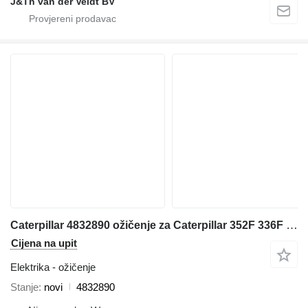
J&Th van der Veldt BV
Caterpillar 4832890 ožičenje za Caterpillar 352F 336F 349F bagera
Cijena na upit
Elektrika - ožičenje
Stanje
novi
4832890