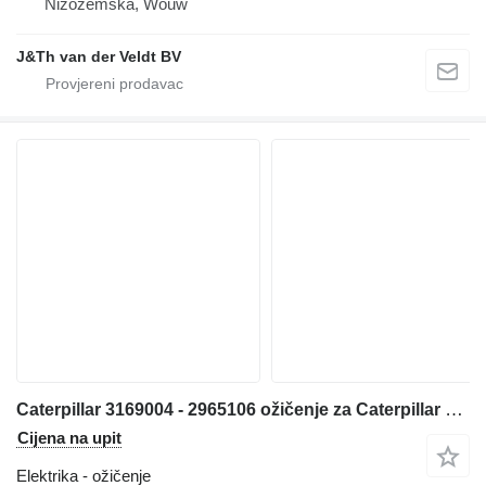
Nizozemska, Wouw
J&Th van der Veldt BV
Caterpillar 3169004 - 2965106 ožičenje za Caterpillar 330D 325D 336D bagera
Cijena na upit
Elektrika - ožičenje