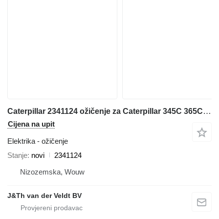
Caterpillar 2341124 ožičenje za Caterpillar 345C 365C 385C 320D 330D 340D 390D 311D 312D 323D 324D 374D 315D 325D 345D 336D 319D 329D 349D 320D2 330D2 326D2 336D2 318D2 329D2 349D2 bagera
Cijena na upit
Elektrika - ožičenje
Stanje
novi
2341124
Nizozemska, Wouw
J&Th van der Veldt BV