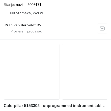
Stanje
novi
5009171
Nizozemska, Wouw
J&Th van der Veldt BV
Caterpillar 5153302 - unprogrammed instrument tabla za Caterpillar 538 558 568 C7.1 3499 320E 323E 314E 324E 316E 336E 318E 329E 349E 320F 330F 311F 391F 312F 352F 313F 323F 314F 374F 315F 325F 335F 316F 326F 318F 349F 320D2 330D2 340D2 323D2 326D2 336D2 329D2 349D2 MH3295 bagera