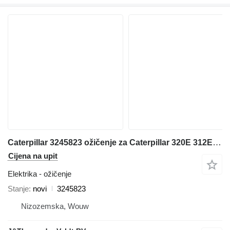
Caterpillar 3245823 ožičenje za Caterpillar 320E 312E 324E 316E 336E 318E 329E 349E 390F 336F 349F bagera
Cijena na upit
Elektrika - ožičenje
Stanje
novi
3245823
Nizozemska, Wouw