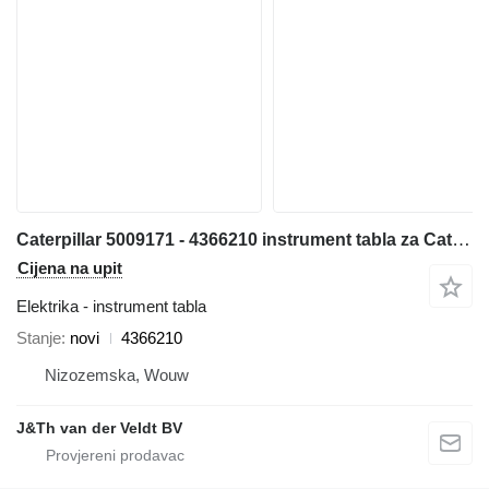
Caterpillar 5009171 - 4366210 instrument tabla za Caterpillar 538 568 329D 312E 329E 349E 330F 390F 312F 352F 313F 323F 374F 335F 316F 336F 317F 349F M320F M322F M323F M314F M315F M316F M318F 320D2 323D2 326D2 336D2 329D2 MH3022 MH3024 MH3026 bagera
Cijena na upit
Elektrika - instrument tabla
Stanje
novi
4366210
Nizozemska, Wouw
J&Th van der Veldt BV