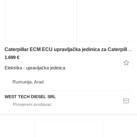
Caterpillar ECM ECU upravljačka jedinica za Caterpillar E320 / E323 / E325 / E326 / E330 / E336 / E340 / 950M / 962M bagera
1.699 €
Elektrika - upravljačka jedinica
Rumunija, Arad
WEST TECH DIESEL SRL