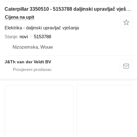
Caterpillar 3350510 - 5153788 daljinski upravljač vješanja za Caterpillar 320E 312E 323E 314E 324E 316E 336E 318E 349E 330F 340F 312F 352F 313F 323F 315F 325F 335F 326F 349F bagera
Cijena na upit
Elektrika - daljinski upravljač vješanja
Stanje
novi
5153788
Nizozemska, Wouw
J&Th van der Veldt BV