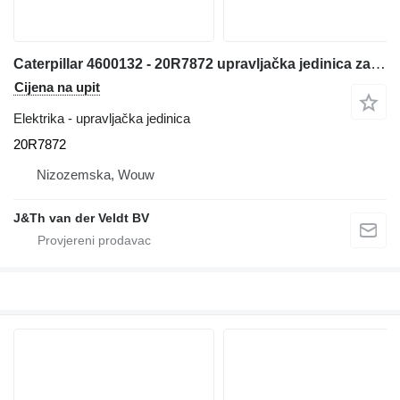
Caterpillar 4600132 - 20R7872 upravljačka jedinica za Caterpillar 340 352 374 385 320F 330F 340F 312F 352F 313F 323F 325F 335F 316F 326F 336F 318F 349F 320D2 320D3 330D2 323D2 326D2 bagera
Cijena na upit
Elektrika - upravljačka jedinica
20R7872
Nizozemska, Wouw
J&Th van der Veldt BV