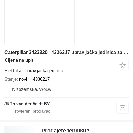
Caterpillar 3423320 - 4336217 upravljačka jedinica za Caterpillar 320E 323E 324E 336E 329E 349E bagera
Cijena na upit
Elektrika - upravljačka jedinica
Stanje
novi
4336217
Nizozemska, Wouw
J&Th van der Veldt BV
Prodajete tehniku?