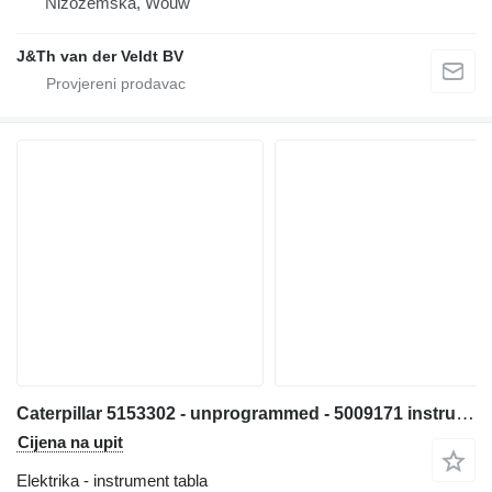
Nizozemska, Wouw
J&Th van der Veldt BV
Caterpillar 5153302 - unprogrammed - 5009171 instrument tabla za Caterpillar 538 558 568 C7.1 3499 320E 323E 314E 324E 316E 336E 318E 329E 349E 320F 330F 311F 391F 312F 352F 313F 323F 314F 374F 315F 325F 335F 316F 326F 318F 349F 320D2 330D2 340D2 323D2 326D2 336D2 329D2 349D2 MH3295 bagera
Cijena na upit
Elektrika - instrument tabla