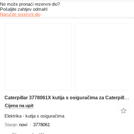
Ne može pronaći rezervni dio?
Pošaljite zahtjev odmah!
Naručite rezervni dio
Caterpillar 3778061X kutija s osiguračima za Caterpillar 320E 312E 323E 324E 316E 336E 329E 349E 320F 330F 340F 390F 312F 352F 313F 323F 374F 325F 335F 316F 326F 336F 318F 329F 349F M320F M322F M323F M315F M316F M317F M318F MH3022 MH3024 MH3026 MH3295 bagera
Cijena na upit
Elektrika - kutija s osiguračima
Stanje
novi
3778061