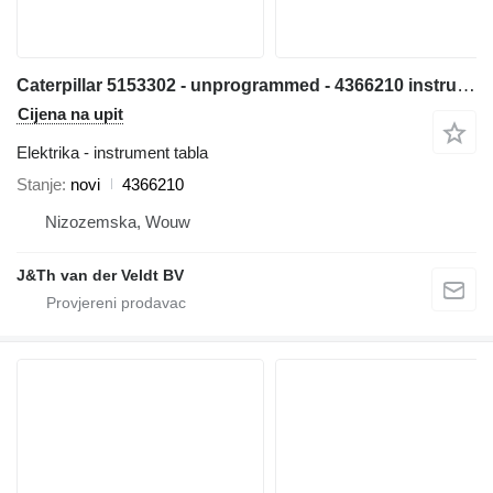
Caterpillar 5153302 - unprogrammed - 4366210 instrument tabla za Caterpillar 538 558 568 C7.1 3499 320E 323E 314E 324E 316E 336E 318E 329E 349E 320F 330F 311F 391F 312F 352F 313F 323F 314F 374F 315F 325F 335F 316F 326F 318F 349F 320D2 330D2 340D2 323D2 326D2 336D2 329D2 349D2 MH3295 bagera
Cijena na upit
Elektrika - instrument tabla
Stanje
novi
4366210
Nizozemska, Wouw
J&Th van der Veldt BV