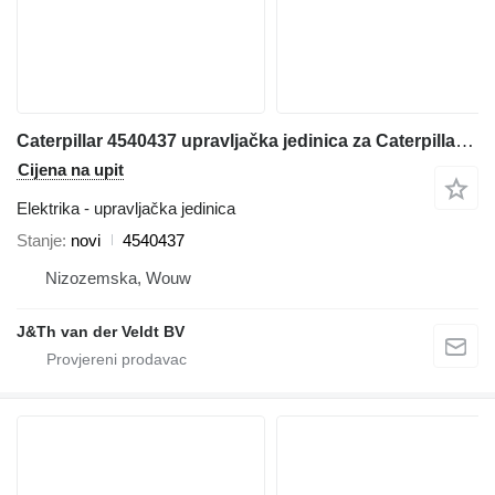
Caterpillar 4540437 upravljačka jedinica za Caterpillar 320E 312E 324E 336E 329E 349E 330F 312F 352F 336F 349F 320EL 324EL 316EL 336EH 336EL 329EL 349EL 390FL 374FL 316FL 326FL 336FL 349FL 320ERR 314ECR 336ELH 312FGC 314FCR 336FXE 320ELRR 314ELCR 336FLXE bagera
Cijena na upit
Elektrika - upravljačka jedinica
Stanje
novi
4540437
Nizozemska, Wouw
J&Th van der Veldt BV