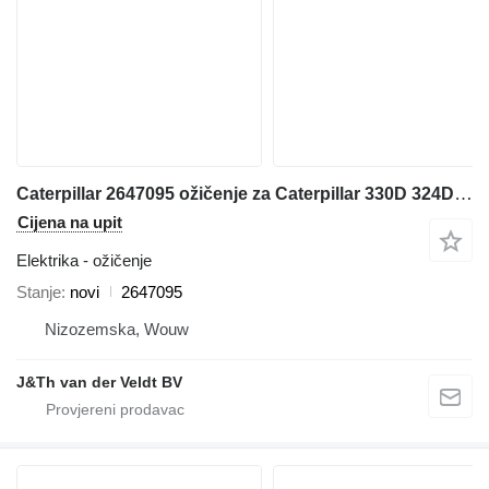
Caterpillar 2647095 ožičenje za Caterpillar 330D 324D 325D 336D 329D bagera
Cijena na upit
Elektrika - ožičenje
Stanje
novi
2647095
Nizozemska, Wouw
J&Th van der Veldt BV