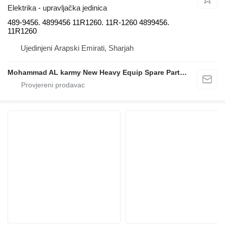
Elektrika - upravljačka jedinica
489-9456. 4899456 11R1260. 11R-1260 4899456.
11R1260
Ujedinjeni Arapski Emirati, Sharjah
Mohammad AL karmy New Heavy Equip Spare Parts TR L.L.C Sole proprietorship