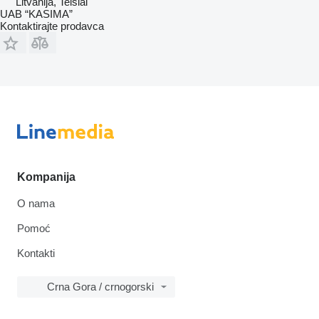
Litvanija, Telšiai
UAB “KASIMA”
Kontaktirajte prodavca
Kompanija
O nama
Pomoć
Kontakti
Crna Gora / crnogorski