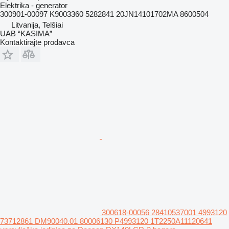
Elektrika - generator
300901-00097 K9003360 5282841 20JN14101702MA 8600504
Litvanija, Telšiai
UAB “KASIMA”
Kontaktirajte prodavca
300618-00056 28410537001 4993120
73712861 DM90040.01 80006130 P4993120 1T2250A11120641