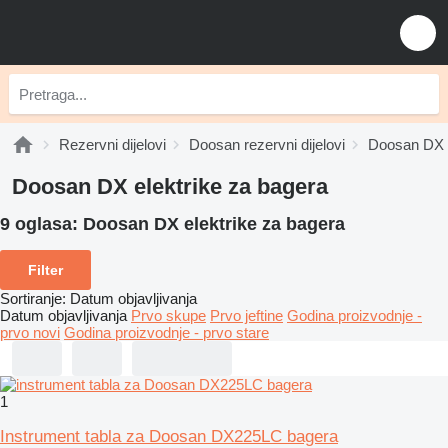
Rezervni dijelovi
Doosan rezervni dijelovi
Doosan DX r
Doosan DX elektrike za bagerа
9 oglasa:
Doosan DX elektrike za bagerа
Filter
Sortiranje
:
Datum objavljivanja
Datum objavljivanja
Prvo skupe
Prvo jeftine
Godina proizvodnje -
prvo novi
Godina proizvodnje - prvo stare
1
Instrument tabla za Doosan DX225LC bagera