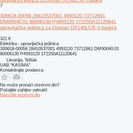
upravljačka jedinica za Doosan DX140LCR-3 bagera
7
300618-00056 28410537001 4993120 73712861
DM90040.01 80006130 P4993120 1T2250A11120641
upravljačka jedinica za Doosan DX140LCR-3 bagera
321 €
Elektrika - upravljačka jedinica
300618-00056 28410537001 4993120 73712861 DM90040.01
80006130 P4993120 1T2250A11120641
Litvanija, Telšiai
UAB “KASIMA”
Kontaktirajte prodavca
Ne može pronaći rezervni dio?
Pošaljite zahtjev odmah!
Naručite rezervni dio