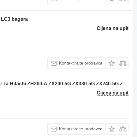
0 LC3 bagera
Cijena na upit
Kontaktirajte prodavca
Hitachi YA00001076 - 4705918 monitor za Hitachi ZH200-A ZX200-5G ZX330-5G ZX240-5G ZX280-5G ZH200LC-A ZX210H-5G ZX210K-5G ZX250H-5G ZX250K-5G ZX350H-5G ZX350K-5G ZX200LC-5G ZX330LC-5G ZX240LC-5G ZX250LC-5B ZX350LC-5B ZX280LC-5G ZX290LC-5B ZX210LCH-5G ZX210LCK-5G ZX250LCH-5G ZX250LCK-5G ZX250LCN-5B ZX350LCH-5G ZX350LCK-5G ZX350LCN-5B ZX290LCN-5B bagera
Cijena na upit
Kontaktirajte prodavca