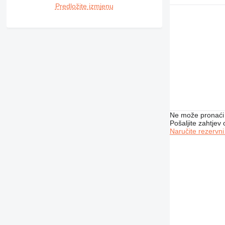
432
Predložite izmjenu
438
950
953
962
963
966
972
973
980
Ne može pronaći 
988
Pošaljite zahtjev
Naručite rezervni
AP
C-series
CS
DE
D series
E-series
M-series
MH