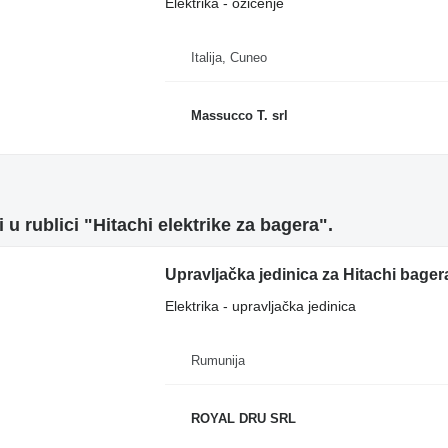
Elektrika - ožičenje
Italija, Cuneo
Massucco T. srl
 u rublici "Hitachi elektrike za bagerа".
Upravljačka jedinica za Hitachi bager
Elektrika - upravljačka jedinica
Rumunija
ROYAL DRU SRL