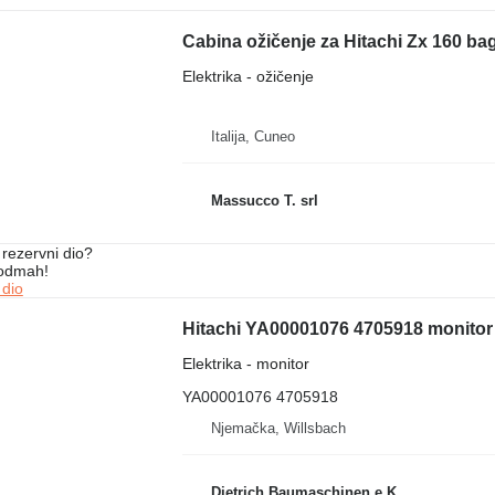
Cabina ožičenje za Hitachi Zx 160 ba
Elektrika - ožičenje
Italija, Cuneo
Massucco T. srl
rezervni dio?
 odmah!
 dio
Hitachi YA00001076 4705918 monitor
Elektrika - monitor
YA00001076 4705918
Njemačka, Willsbach
Dietrich Baumaschinen e.K.