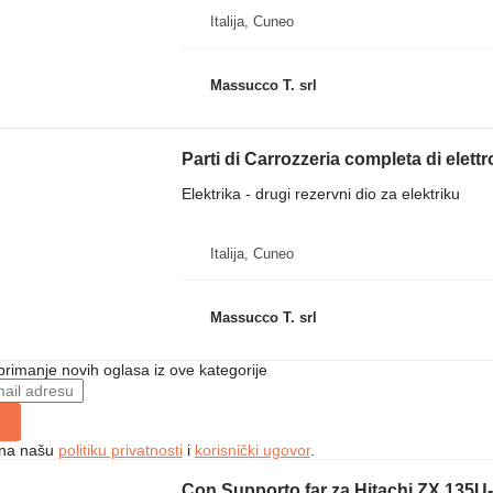
Italija, Cuneo
Massucco T. srl
Elektrika - drugi rezervni dio za elektriku
Italija, Cuneo
Massucco T. srl
 primanje novih oglasa iz ove kategorije
e na našu
politiku privatnosti
i
korisnički ugovor
.
Con Supporto far za Hitachi ZX 135U