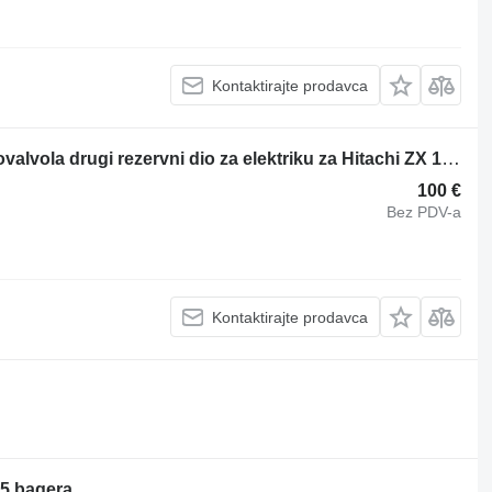
Kontaktirajte prodavca
Parti di Carrozzeria completa di elettrovalvola drugi rezervni dio za elektriku za Hitachi ZX 135U-5 bagera
100 €
Bez PDV-a
Kontaktirajte prodavca
-5 bagera