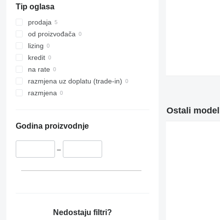
Tip oglasa
325
326
prodaja
329
od proizvođača
330
lizing
336
kredit
340
na rate
345
razmjena uz doplatu (trade-in)
349
razmjena
365
Ostali modeli
374
Godina proizvodnje
375
390
–
416
420
422
426
428
430
Nedostaju filtri?