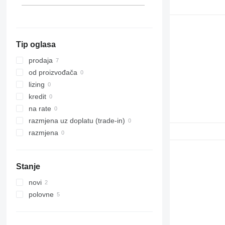
323
324
325
Tip oglasa
326
329
prodaja
330
od proizvođača
336
lizing
340
kredit
345
na rate
349
razmjena uz doplatu (trade-in)
365
razmjena
374
375
Stanje
390
416
novi
420
polovne
422
426