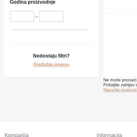
428
Godina proizvodnje
430
432
–
438
950
953
962
963
Nedostaju filtri?
966
Predložite izmjenu
972
973
Ne može pronaći 
980
Pošaljite zahtjev
Naručite rezervni
988
AP
C-series
CS
DE
D series
E-series
Kompanija
Informacija