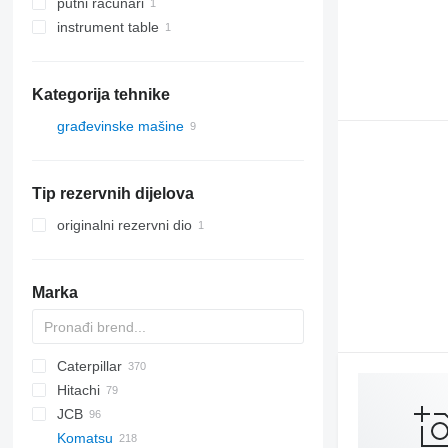
putni računari
instrument table
Kategorija tehnike
građevinske mašine
bageri
Tip rezervnih dijelova
originalni rezervni dio
Marka
Caterpillar
AX
1304
320
570
Hitachi
1604
323
580
120
C-series
DX
760
EX
HMK
JCB
1704
325
590
140
SD
FH
EX
806
R-series
Komatsu
1804
328
688
160
ZW
906
Robex
1CX
310 J
SK