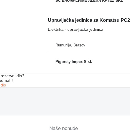
SC BAUMACHINE ALEXA RATEZ SRL
Upravljačka jedinica za Komatsu PC2
Elektrika - upravljačka jedinica
Rumunija, Braşov
Pigorety Impex S.r.l.
rezervni dio?
 odmah!
 dio
Naše ponude