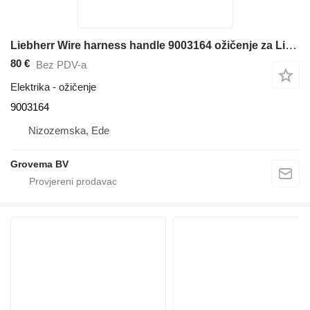
Liebherr Wire harness handle 9003164 ožičenje za Liebherr A904C Li / A316 Li / A314 Li bagera
80 €
Bez PDV-a
Elektrika - ožičenje
9003164
Nizozemska, Ede
Grovema BV