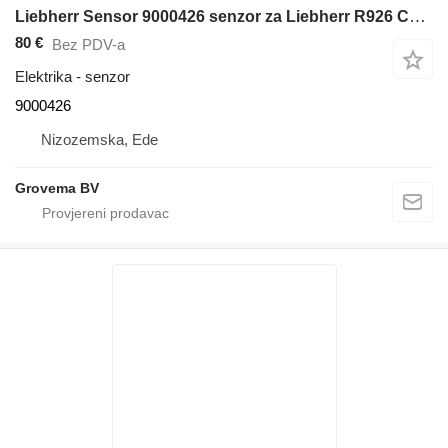
Liebherr Sensor 9000426 senzor za Liebherr R926 COMP / R946 LC / R946 NLC / R950 / A904C Li / A316 Li / A314 Li / A312 Li / A944C Li / A914C li / A934C Li / A924C Li / A900C / LH35 M / LH50 M / LH40 M / LH50 MHR bagera
80 €
Bez PDV-a
Elektrika - senzor
9000426
Nizozemska, Ede
Grovema BV