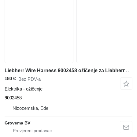
Liebherr Wire Harness 9002458 ožičenje za Liebherr A904 Li / A314 Li / A312 Li bagera
180 €
Bez PDV-a
Elektrika - ožičenje
9002458
Nizozemska, Ede
Grovema BV