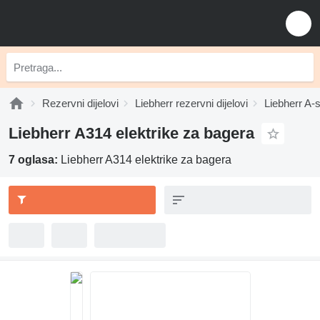
Rezervni dijelovi
Liebherr rezervni dijelovi
Liebherr A-s
Liebherr A314 elektrike za bagerа
7 oglasa:
Liebherr A314 elektrike za bagerа