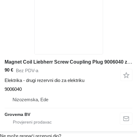
Magnet Coil Liebherr Screw Coupling Plug 9006040 za Liebherr A900C Li / A316 Li / A316 / A314 Li / A312 / A312 Li / A900C Li EDC / A900C / A310 / A311 Li / A900C ZW bagera
90 €
Bez PDV-a
Elektrika - drugi rezervni dio za elektriku
9006040
Nizozemska, Ede
Grovema BV
Ne može pronaći rezervni dio?