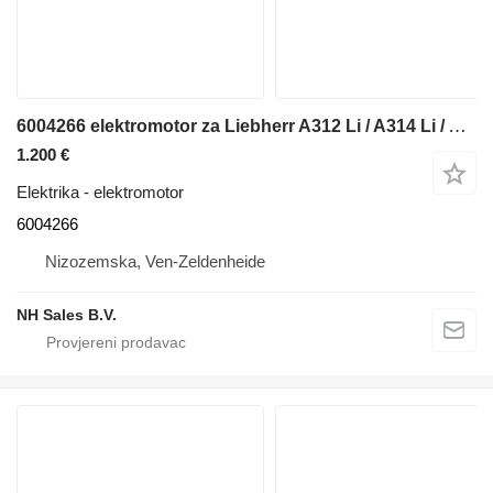
6004266 elektromotor za Liebherr A312 Li / A314 Li / A316 Li / A900B Li / A900C Li bagera
1.200 €
Elektrika - elektromotor
6004266
Nizozemska, Ven-Zeldenheide
NH Sales B.V.