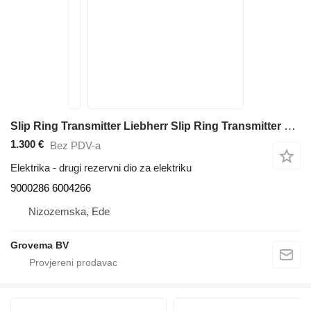
Slip Ring Transmitter Liebherr Slip Ring Transmitter 9000286 za Liebherr A312 Li /A314 Li/A316 Li /A900B Li/A900C Li /A904C Li/A904 Li/A914 Li/A914B Li/A914C li/A924 li/A924B Li/A924C Li/A934 Li/A934B Li/A934C Li/A944B Li/A944C Li/A944 Li/A954B Li/A954C Li/A974B bagera
1.300 €
Bez PDV-a
Elektrika - drugi rezervni dio za elektriku
9000286 6004266
Nizozemska, Ede
Grovema BV