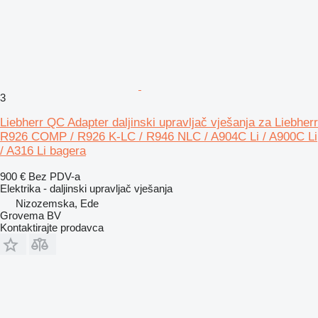
3
Liebherr QC Adapter daljinski upravljač vješanja za Liebherr
R926 COMP / R926 K-LC / R946 NLC / A904C Li / A900C Li
/ A316 Li bagera
900 €
Bez PDV-a
Elektrika - daljinski upravljač vješanja
Nizozemska, Ede
Grovema BV
Kontaktirajte prodavca