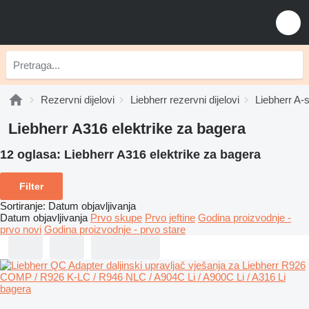
Rezervni dijelovi
Liebherr rezervni dijelovi
Liebherr A-s
Liebherr A316 elektrike za bagerа
12 oglasa:
Liebherr A316 elektrike za bagerа
Filter
Sortiranje
:
Datum objavljivanja
Datum objavljivanja
Prvo skupe
Prvo jeftine
Godina proizvodnje -
prvo novi
Godina proizvodnje - prvo stare