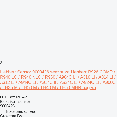
3
Liebherr Sensor 9000426 senzor za Liebherr R926 COMP /
R946 LC / R946 NLC / R950 / A904C Li / A316 Li / A314 Li /
A312 Li / A944C Li / A914C li / A934C Li / A924C Li / A900C
/ LH35 M / LH50 M / LH40 M / LH50 MHR bagera
80 €
Bez PDV-a
Elektrika - senzor
9000426
Nizozemska, Ede
Grovema BV