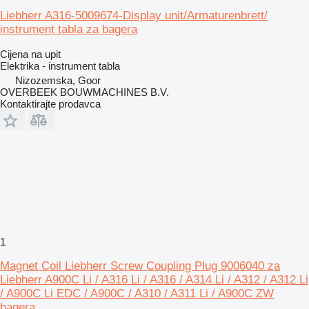
Liebherr A316-5009674-Display unit/Armaturenbrett/
instrument tabla za bagera
Cijena na upit
Elektrika - instrument tabla
Nizozemska, Goor
OVERBEEK BOUWMACHINES B.V.
Kontaktirajte prodavca
1
Magnet Coil Liebherr Screw Coupling Plug 9006040 za
Liebherr A900C Li / A316 Li / A316 / A314 Li / A312 / A312 Li
/ A900C Li EDC / A900C / A310 / A311 Li / A900C ZW
bagera