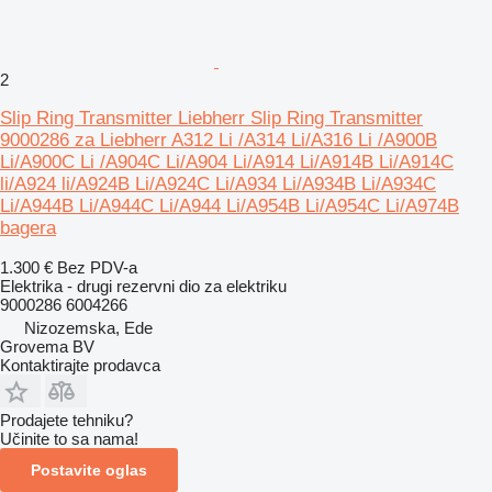
2
Slip Ring Transmitter Liebherr Slip Ring Transmitter
9000286 za Liebherr A312 Li /A314 Li/A316 Li /A900B
Li/A900C Li /A904C Li/A904 Li/A914 Li/A914B Li/A914C
li/A924 li/A924B Li/A924C Li/A934 Li/A934B Li/A934C
Li/A944B Li/A944C Li/A944 Li/A954B Li/A954C Li/A974B
bagera
1.300 €
Bez PDV-a
Elektrika - drugi rezervni dio za elektriku
9000286 6004266
Nizozemska, Ede
Grovema BV
Kontaktirajte prodavca
Prodajete tehniku?
Učinite to sa nama!
Postavite oglas