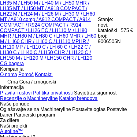
LH35 M / LH50 M / LH40 M / LH50 MHR /
LH35 MT / LH50 MT / A918 COMPACT /
LH22 M / LH24 M / LH26 M / LH30 M / LH60
MT / A910 comp / A912 COMPACT / A914
Stanje:
COMPACT / R924 COMPACT / R914
novi,
COMPACT / LH26 EC / LH110 M / LH80
kataloški
575 €
MHR / LH80 M / LH80 C / LH60 MHR / LH60
broj:
M / LH60 CHR / LH60 C / LH110 MPHR /
9006505N
LH110 MP / LH110 C / LH 60 C / LH22 C /
LH30 C / LH40 C / LH50 CHR / LH120 C /
LH150 M / LH120 M / LH150 CHR / LH120
CG bagera
Kompanija
O nama
Pomoć
Kontakti
Crna Gora / crnogorski
Informacija
Pravila i uslovi
Politika privatnosti
Savjeti za sigurnost
Recenzije o Machineryline
Katalog brendova
Naše ponude
Oglašavajte se na Machineryline
Postavite oglas
Postavite
baner
Partnerski program
Za dilere
Naši projekti
Autoline™
Machineryline™