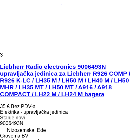
3
Liebherr Radio electronics 9006493N
upravljačka jedinica za Liebherr R926 COMP /
R926 K-LC / LH35 M / LH50 M / LH40 M / LH50
MHR / LH35 MT / LH50 MT / A916 / A918
COMPACT / LH22 M / LH24 M bagera
35 €
Bez PDV-a
Elektrika - upravljačka jedinica
Stanje
novi
9006493N
Nizozemska, Ede
Grovema BV