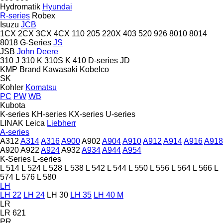
Hydromatik
Hyundai
R-series
Robex
Isuzu
JCB
1CX
2CX
3CX
4CX
110
205
220X
403
520
926
8010
8014
8018
G-Series
JS
JSB
John Deere
310 J
310 K
310S K
410
D-series
JD
KMP Brand
Kawasaki
Kobelco
SK
Kohler
Komatsu
PC
PW
WB
Kubota
K-series
KH-series
KX-series
U-series
LINAK
Leica
Liebherr
A-series
A312
A314
A316
A900
A902
A904
A910
A912
A914
A916
A918
A920
A922
A924
A932
A934
A944
A954
K-Series
L-series
L 514
L 524
L 528
L 538
L 542
L 544
L 550
L 556
L 564
L 566
L
574
L 576
L 580
LH
LH 22
LH 24
LH 30
LH 35
LH 40 M
LR
LR 621
PR