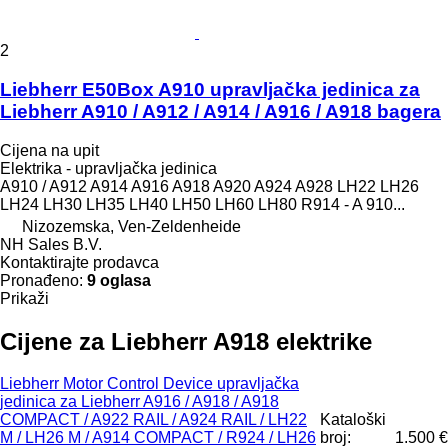
2
Liebherr E50Box A910 upravljačka jedinica za
Liebherr A910 / A912 / A914 / A916 / A918 bagera
Cijena na upit
Elektrika - upravljačka jedinica
A910 / A912 A914 A916 A918 A920 A924 A928 LH22 LH26
LH24 LH30 LH35 LH40 LH50 LH60 LH80 R914 - A 910...
Nizozemska, Ven-Zeldenheide
NH Sales B.V.
Kontaktirajte prodavca
Pronađeno:
9 oglasa
Prikaži
Cijene za Liebherr A918 elektrike
Liebherr Motor Control Device upravljačka
jedinica za Liebherr A916 / A918 / A918
COMPACT / A922 RAIL / A924 RAIL / LH22
Kataloški
M / LH26 M / A914 COMPACT / R924 / LH26
broj:
1.500 €