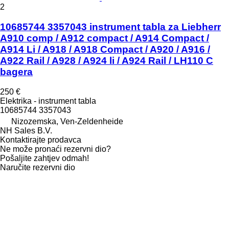
2
10685744 3357043 instrument tabla za Liebherr
A910 comp / A912 compact / A914 Compact /
A914 Li / A918 / A918 Compact / A920 / A916 /
A922 Rail / A928 / A924 li / A924 Rail / LH110 C
bagera
250 €
Elektrika - instrument tabla
10685744 3357043
Nizozemska, Ven-Zeldenheide
NH Sales B.V.
Kontaktirajte prodavca
Ne može pronaći rezervni dio?
Pošaljite zahtjev odmah!
Naručite rezervni dio