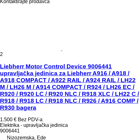
Kontaktirajte prodavca
2
Liebherr Motor Control Device 9006441
upravljačka jedinica za Liebherr A916 / A918 /
A918 COMPACT / A922 RAIL / A924 RAIL / LH22
M / LH26 M / A914 COMPACT / R924 / LH26 EC /
R920 / R920 LC / R920 NLC / R918 XLC / LH22 C /
R918 / R918 LC / R918 NLC / R926 / A916 COMP /
R930 bagera
1.500 €
Bez PDV-a
Elektrika - upravljačka jedinica
9006441
Nizozemska, Ede