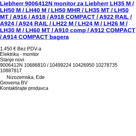
Liebherr 9006412N monitor za Liebherr LH35 M /
LH50 M / LH40 M / LH50 MHR / LH35 MT / LH50
MT / A916 / A918 / A918 COMPACT / A922 RAIL /
A924 / A924 RAIL / LH22 M / LH24 M / LH26 M /
LH30 M / LH60 MT / A910 comp / A912 COMPACT
/ A914 COMPACT bagera
1.450 €
Bez PDV-a
Elektrika - monitor
Stanje
novi
9006412N 10686810 / 10499224 10426950 10278735
10887817
Nizozemska, Ede
Grovema BV
Kontaktirajte prodavca