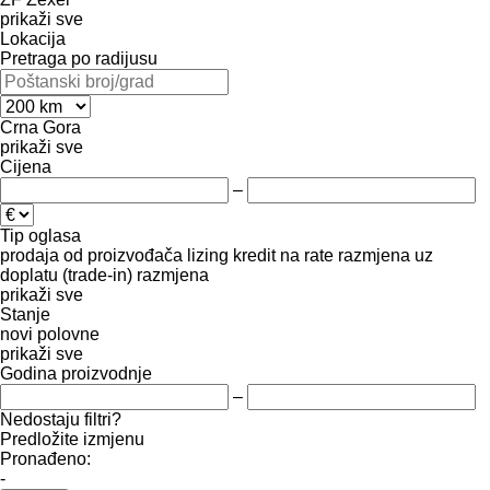
prikaži sve
Lokacija
Pretraga po radijusu
Crna Gora
prikaži sve
Cijena
–
Tip oglasa
prodaja
od proizvođača
lizing
kredit
na rate
razmjena uz
doplatu (trade-in)
razmjena
prikaži sve
Stanje
novi
polovne
prikaži sve
Godina proizvodnje
–
Nedostaju filtri?
Predložite izmjenu
Pronađeno:
-