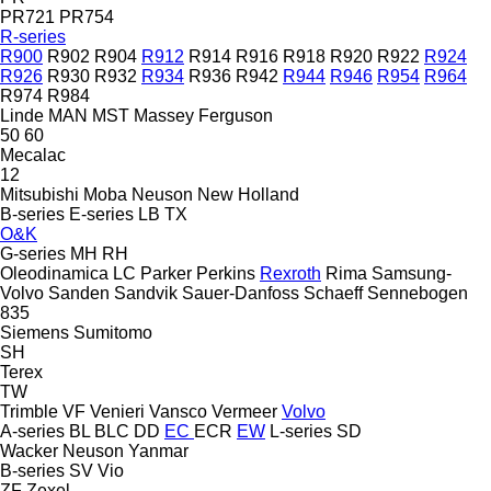
PR721
PR754
R-series
R900
R902
R904
R912
R914
R916
R918
R920
R922
R924
R926
R930
R932
R934
R936
R942
R944
R946
R954
R964
R974
R984
Linde
MAN
MST
Massey Ferguson
50
60
Mecalac
12
Mitsubishi
Moba
Neuson
New Holland
B-series
E-series
LB
TX
O&K
G-series
MH
RH
Oleodinamica LC
Parker
Perkins
Rexroth
Rima
Samsung-
Volvo
Sanden
Sandvik
Sauer-Danfoss
Schaeff
Sennebogen
835
Siemens
Sumitomo
SH
Terex
TW
Trimble
VF Venieri
Vansco
Vermeer
Volvo
A-series
BL
BLC
DD
EC
ECR
EW
L-series
SD
Wacker Neuson
Yanmar
B-series
SV
Vio
ZF
Zexel