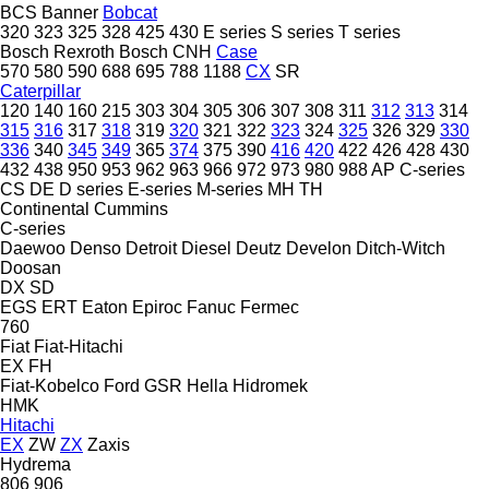
BCS
Banner
Bobcat
320
323
325
328
425
430
E series
S series
T series
Bosch Rexroth
Bosch
CNH
Case
570
580
590
688
695
788
1188
CX
SR
Caterpillar
120
140
160
215
303
304
305
306
307
308
311
312
313
314
315
316
317
318
319
320
321
322
323
324
325
326
329
330
336
340
345
349
365
374
375
390
416
420
422
426
428
430
432
438
950
953
962
963
966
972
973
980
988
AP
C-series
CS
DE
D series
E-series
M-series
MH
TH
Continental
Cummins
C-series
Daewoo
Denso
Detroit Diesel
Deutz
Develon
Ditch-Witch
Doosan
DX
SD
EGS
ERT
Eaton
Epiroc
Fanuc
Fermec
760
Fiat
Fiat-Hitachi
EX
FH
Fiat-Kobelco
Ford
GSR
Hella
Hidromek
HMK
Hitachi
EX
ZW
ZX
Zaxis
Hydrema
806
906