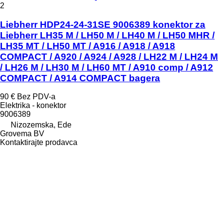
2
Liebherr HDP24-24-31SE 9006389 konektor za
Liebherr LH35 M / LH50 M / LH40 M / LH50 MHR /
LH35 MT / LH50 MT / A916 / A918 / A918
COMPACT / A920 / A924 / A928 / LH22 M / LH24 M
/ LH26 M / LH30 M / LH60 MT / A910 comp / A912
COMPACT / A914 COMPACT bagera
90 €
Bez PDV-a
Elektrika - konektor
9006389
Nizozemska, Ede
Grovema BV
Kontaktirajte prodavca