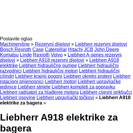
Postavite oglas
Machineryline
»
Rezervni dijelovi
»
Liebherr rezervni dijelovi
Bosch Rexroth
Case
Caterpillar
Hitachi
JCB
John Deere
Komatsu
Linde
Rexroth
Volvo
»
Liebherr A-series rezervni
dijelovi
»
Liebherr A918 rezervni dijelovi
»
Liebherr A918
elektrike
Liebherr hidraulične pumpe
Liebherr hidraulični
razvodnici
Liebherr hidraulični motori
Liebherr hidraulični
cilindri
Liebherr krajnji pogoni
Liebherr okretni prsteni
Liebherr
rotacioni prijenosnici
Liebherr motori
Liebherr upravljačke
jedinice
Liebherr strijele
Liebherr kompleti za popravku
Liebherr radijatori za hlađenje motora
Liebherr cijevni priključci
Liebherr osovine
Liebherr upravljački točkovi
»
Liebherr A918
elektrike za bagerа
»
Liebherr A918 elektrike za
bagerа