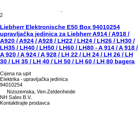
2
Liebherr Elektronische E50 Box 94010254
upravljačka jedinica za Liebherr A914 / A918 /
A920 / A924 / A928 / LH22 / LH24 / LH26 / LH30 /
LH35 / LH40 / LH50 / LH60 / LH80 - A 914 / A 918 /
A 920 / A 924 / A 928 / LH 22 / LH 24 / LH 26 / LH
30 / LH 35 / LH 40 / LH 50 / LH 60 / LH 80 bagera
Cijena na upit
Elektrika - upravljačka jedinica
94010254
Nizozemska, Ven-Zeldenheide
NH Sales B.V.
Kontaktirajte prodavca