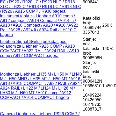
EC / R920 / R920 LC / R920 NLC / R918
9006441
XLC / LH22 C / R918 / R918 LC / R918 NLC
/ R926 / A916 COMP / R930 bagera
Instrument tabla za Liebherr A910 comp /
Kataloški
A912 compact / A914 Compact / A914 Li /
broj:
A918 / A918 Compact / A920 / A916 / A922
250 €
10685744
Rail / A928 / A924 li / A924 Rail / LH110 C
3357043
bagera
Stanje:
Liebherr Signal Switch prekidač pod
novi,
volanom za Liebherr R926 COMP / A918
kataloški
140 €
COMPACT / A922 RAIL / A924 RAIL / A910
broj:
comp / A912 COMPACT bagera
9006508N
Stanje:
novi,
kataloški
Monitor za Liebherr LH35 M / LH50 M / LH40
broj:
M / LH50 MHR / LH35 MT / LH50 MT / A916 /
9006412N
A918 / A918 COMPACT / A922 RAIL / A924 /
10686810
1.450 €
A924 RAIL / LH22 M / LH24 M / LH26 M /
/
LH30 M / LH60 MT / A910 comp / A912
10499224
COMPACT / A914 COMPACT bagera
10426950
10278735
10887817
Camera Liebherr za Liebherr R926 COMP /