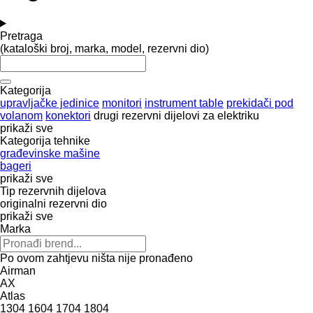
Pretraga
(kataloški broj, marka, model, rezervni dio)
Kategorija
upravljačke jedinice
monitori
instrument table
prekidači pod
volanom
konektori
drugi rezervni dijelovi za elektriku
prikaži sve
Kategorija tehnike
građevinske mašine
bageri
prikaži sve
Tip rezervnih dijelova
originalni rezervni dio
prikaži sve
Marka
Po ovom zahtjevu ništa nije pronađeno
Airman
AX
Atlas
1304
1604
1704
1804