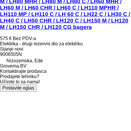
M / LH80 MHR / LH80 M / LH80 C / LH60 MHR /
LH60 M / LH60 CHR / LH60 C / LH110 MPHR /
LH110 MP / LH110 C / LH 60 C / LH22 C / LH30 C /
LH40 C / LH50 CHR / LH120 C / LH150 M / LH120
M / LH150 CHR / LH120 CG bagera
575 €
Bez PDV-a
Elektrika - drugi rezervni dio za elektriku
Stanje
novi
9006505N
Nizozemska, Ede
Grovema BV
Kontaktirajte prodavca
Prodajete tehniku?
Učinite to sa nama!
Postavite oglas