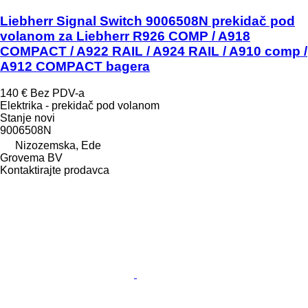
Liebherr Signal Switch 9006508N prekidač pod
volanom za Liebherr R926 COMP / A918
COMPACT / A922 RAIL / A924 RAIL / A910 comp /
A912 COMPACT bagera
140 €
Bez PDV-a
Elektrika - prekidač pod volanom
Stanje
novi
9006508N
Nizozemska, Ede
Grovema BV
Kontaktirajte prodavca