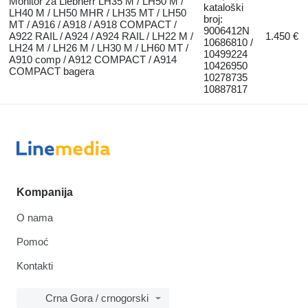
Monitor za Liebherr LH35 M / LH50 M /
kataloški
LH40 M / LH50 MHR / LH35 MT / LH50
broj:
MT / A916 / A918 / A918 COMPACT /
9006412N
A922 RAIL / A924 / A924 RAIL / LH22 M /
1.450 €
10686810 /
LH24 M / LH26 M / LH30 M / LH60 MT /
10499224
A910 comp / A912 COMPACT / A914
10426950
COMPACT bagera
10278735
10887817
Kompanija
O nama
Pomoć
Kontakti
Crna Gora / crnogorski