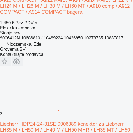
A918 COMPACT / A922 RAIL / A924 / A924 RAIL / LH22 M /
LH24 M / LH26 M / LH30 M / LH60 MT / A910 comp / A912
COMPACT / A914 COMPACT bagera
1.450 €
Bez PDV-a
Elektrika - monitor
Stanje
novi
9006412N 10686810 / 10499224 10426950 10278735 10887817
Nizozemska, Ede
Grovema BV
Kontaktirajte prodavca
2
Liebherr HDP24-24-31SE 9006389 konektor za Liebherr
LH35 M / LH50 M / LH40 M / LH50 MHR / LH35 MT / LH50