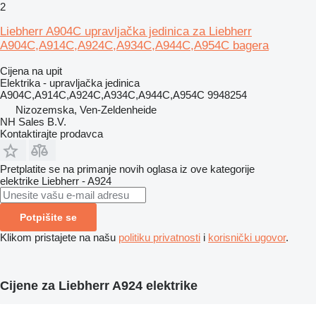
2
Liebherr A904C upravljačka jedinica za Liebherr
A904C,A914C,A924C,A934C,A944C,A954C bagera
Cijena na upit
Elektrika - upravljačka jedinica
A904C,A914C,A924C,A934C,A944C,A954C 9948254
Nizozemska, Ven-Zeldenheide
NH Sales B.V.
Kontaktirajte prodavca
Pretplatite se na primanje novih oglasa iz ove kategorije
elektrike
Liebherr - A924
Potpišite se
Klikom pristajete na našu
politiku privatnosti
i
korisnički ugovor
.
Cijene za Liebherr A924 elektrike