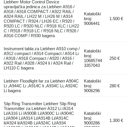
Liebherr Motor Control Device
upravljačka jedinica za Liebherr A916 /
A918 / A918 COMPACT / A922 RAIL /
Kataloški
A924 RAIL / LH22 M / LH26 M / A914
broj:
1.500 €
COMPACT / R924 / LH26 EC / R920 /
9006441
R920 LC / R920 NLC / R918 XLC / LH22
C / R918 / R918 LC / R918 NLC / R926 /
A916 COMP / R930 bagera
Instrument tabla za Liebherr A910 comp /
Kataloški
A912 compact / A914 Compact / A914 Li
broj:
/ A918 / A918 Compact / A920 / A916 /
250 €
10685744
A922 Rail / A928 / A924 li / A924 Rail /
3357043
LH110 C bagera
Liebherr Floodlight far za Liebherr A904C
Kataloški
Li ,A944C Li ,A914C li ,A934C Li, A924C
broj:
280 €
Li bagera
9006296
Slip Ring Transmitter Liebherr Slip Ring
Transmitter za Liebherr A312 Li /A314
Li/A316 Li /A900B Li/A900C Li /A904C
Kataloški
Li/A904 Li/A914 Li/A914B Li/A914C
broj:
1.300 €
li/A924 li/A924B Li/A924C Li/A934
9000286