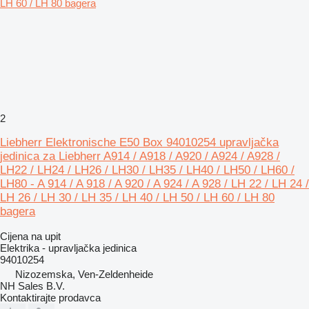
2
Liebherr Elektronische E50 Box 94010254 upravljačka
jedinica za Liebherr A914 / A918 / A920 / A924 / A928 /
LH22 / LH24 / LH26 / LH30 / LH35 / LH40 / LH50 / LH60 /
LH80 - A 914 / A 918 / A 920 / A 924 / A 928 / LH 22 / LH 24 /
LH 26 / LH 30 / LH 35 / LH 40 / LH 50 / LH 60 / LH 80
bagera
Cijena na upit
Elektrika - upravljačka jedinica
94010254
Nizozemska, Ven-Zeldenheide
NH Sales B.V.
Kontaktirajte prodavca