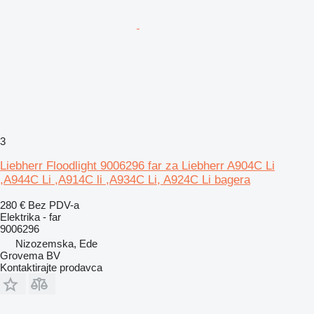
3
Liebherr Floodlight 9006296 far za Liebherr A904C Li
,A944C Li ,A914C li ,A934C Li, A924C Li bagera
280 €
Bez PDV-a
Elektrika - far
9006296
Nizozemska, Ede
Grovema BV
Kontaktirajte prodavca