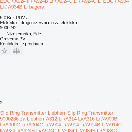
EDC / A924 li / A924B Li / A924C Li / A924C Li EDC / A934
Li / A934B Li bagera
5 €
Bez PDV-a
Elektrika - drugi rezervni dio za elektriku
9000242
Nizozemska, Ede
Grovema BV
Kontaktirajte prodavca
2
Slip Ring Transmitter Liebherr Slip Ring Transmitter
9000286 za Liebherr A312 Li /A314 Li/A316 Li /A900B
Li/A900C Li /A904C Li/A904 Li/A914 Li/A914B Li/A914C
li/A924 li/A924B Li/A924C Li/A934 Li/A934B Li/A934C