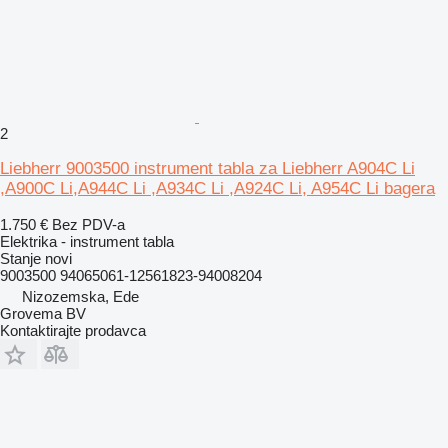
2
Liebherr 9003500 instrument tabla za Liebherr A904C Li
,A900C Li,A944C Li ,A934C Li ,A924C Li, A954C Li bagera
1.750 €
Bez PDV-a
Elektrika - instrument tabla
Stanje
novi
9003500 94065061-12561823-94008204
Nizozemska, Ede
Grovema BV
Kontaktirajte prodavca