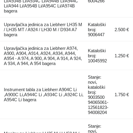
Li/A934B Li/A934C Li/A944B Li/A944C
6004266
Li/A944 Li/A954B Li/A954C Li/A974B
bagera
Upravljačka jedinica za Liebherr LH35 M
Kataloški
/ LH35 MT / A924 / LH30 M / D934 A7
broj:
2.500 €
bagera
9006447
Upravljačka jedinica za Liebherr A974,
Kataloški
A900, A904, A914, A924, A934, A944,
broj:
1.250 €
A954 - A 974, A 900, A 904, A 914, A 924,
10045992
A 934, A 944, A 954 bagera
Stanje:
novi,
kataloški
Instrument tabla za Liebherr A904C Li
broj:
,A900C Li,A944C Li ,A934C Li ,A924C Li,
1.750 €
9003500
A954C Li bagera
94065061-
12561823-
94008204
Stanje:
novi,