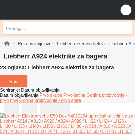
Rezervni dijelovi
Liebherr rezervni dijelovi
Liebherr A-s
Liebherr A924 elektrike za bagerа
23 oglasa:
Liebherr A924 elektrike za bagerа
Filter
Sortiranje
:
Datum objavljivanja
Datum objavljivanja
Prvo skupe
Prvo jeftine
Godina proizvodnje -
prvo novi
Godina proizvodnje - prvo stare