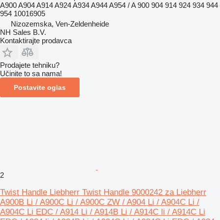
A900 A904 A914 A924 A934 A944 A954 / A 900 904 914 924 934 944
954 10016905
Nizozemska, Ven-Zeldenheide
NH Sales B.V.
Kontaktirajte prodavca
Prodajete tehniku?
Učinite to sa nama!
Postavite oglas
2
Twist Handle Liebherr Twist Handle 9000242 za Liebherr
A900B Li / A900C Li / A900C ZW / A904 Li / A904C Li /
A904C Li EDC / A914 Li / A914B Li / A914C li / A914C Li