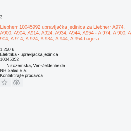
3
Liebherr 10045992 upravljačka jedinica za Liebherr A974,
A900, A904, A914, A924, A934, A944, A954 - A 974, A 900, A
904, A 914, A 924, A 934, A 944, A 954 bagera
1.250 €
Elektrika - upravljačka jedinica
10045992
Nizozemska, Ven-Zeldenheide
NH Sales B.V.
Kontaktirajte prodavca