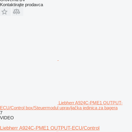
Kontaktirajte prodavca
Liebherr A924C-PME1 OUTPUT-
ECU/Control box/Steuermodul upravljačka jedinica za bagera
7
VIDEO
Liebherr A924C-PME1 OUTPUT-ECU/Control