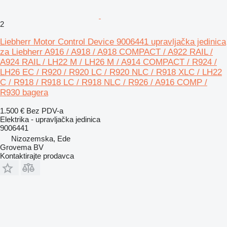
2
Liebherr Motor Control Device 9006441 upravljačka jedinica
za Liebherr A916 / A918 / A918 COMPACT / A922 RAIL /
A924 RAIL / LH22 M / LH26 M / A914 COMPACT / R924 /
LH26 EC / R920 / R920 LC / R920 NLC / R918 XLC / LH22
C / R918 / R918 LC / R918 NLC / R926 / A916 COMP /
R930 bagera
1.500 €
Bez PDV-a
Elektrika - upravljačka jedinica
9006441
Nizozemska, Ede
Grovema BV
Kontaktirajte prodavca