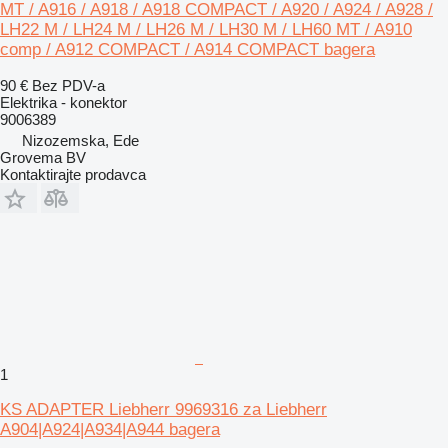
MT / A916 / A918 / A918 COMPACT / A920 / A924 / A928 /
LH22 M / LH24 M / LH26 M / LH30 M / LH60 MT / A910
comp / A912 COMPACT / A914 COMPACT bagera
90 €
Bez PDV-a
Elektrika - konektor
9006389
Nizozemska, Ede
Grovema BV
Kontaktirajte prodavca
1
KS ADAPTER Liebherr 9969316 za Liebherr
A904|A924|A934|A944 bagera