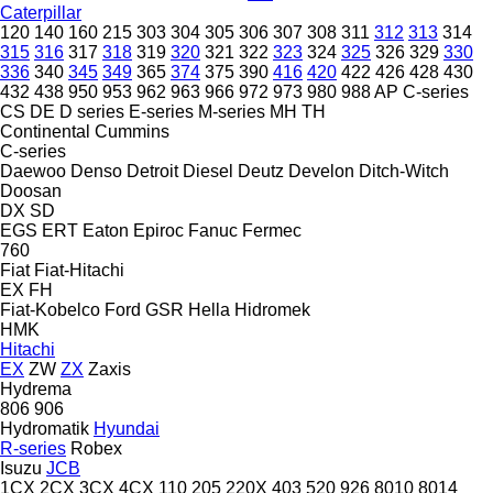
Caterpillar
120
140
160
215
303
304
305
306
307
308
311
312
313
314
315
316
317
318
319
320
321
322
323
324
325
326
329
330
336
340
345
349
365
374
375
390
416
420
422
426
428
430
432
438
950
953
962
963
966
972
973
980
988
AP
C-series
CS
DE
D series
E-series
M-series
MH
TH
Continental
Cummins
C-series
Daewoo
Denso
Detroit Diesel
Deutz
Develon
Ditch-Witch
Doosan
DX
SD
EGS
ERT
Eaton
Epiroc
Fanuc
Fermec
760
Fiat
Fiat-Hitachi
EX
FH
Fiat-Kobelco
Ford
GSR
Hella
Hidromek
HMK
Hitachi
EX
ZW
ZX
Zaxis
Hydrema
806
906
Hydromatik
Hyundai
R-series
Robex
Isuzu
JCB
1CX
2CX
3CX
4CX
110
205
220X
403
520
926
8010
8014