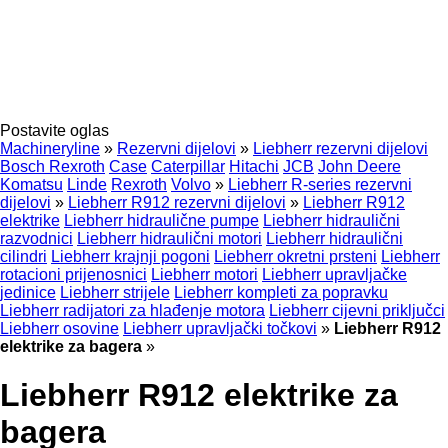
Postavite oglas
Machineryline
»
Rezervni dijelovi
»
Liebherr rezervni dijelovi
Bosch Rexroth
Case
Caterpillar
Hitachi
JCB
John Deere
Komatsu
Linde
Rexroth
Volvo
»
Liebherr R-series rezervni
dijelovi
»
Liebherr R912 rezervni dijelovi
»
Liebherr R912
elektrike
Liebherr hidraulične pumpe
Liebherr hidraulični
razvodnici
Liebherr hidraulični motori
Liebherr hidraulični
cilindri
Liebherr krajnji pogoni
Liebherr okretni prsteni
Liebherr
rotacioni prijenosnici
Liebherr motori
Liebherr upravljačke
jedinice
Liebherr strijele
Liebherr kompleti za popravku
Liebherr radijatori za hlađenje motora
Liebherr cijevni priključci
Liebherr osovine
Liebherr upravljački točkovi
»
Liebherr R912
elektrike za bagerа
»
Liebherr R912 elektrike za
bagerа