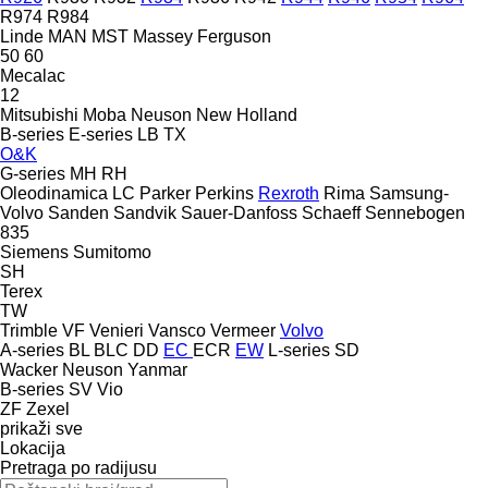
R974
R984
Linde
MAN
MST
Massey Ferguson
50
60
Mecalac
12
Mitsubishi
Moba
Neuson
New Holland
B-series
E-series
LB
TX
O&K
G-series
MH
RH
Oleodinamica LC
Parker
Perkins
Rexroth
Rima
Samsung-
Volvo
Sanden
Sandvik
Sauer-Danfoss
Schaeff
Sennebogen
835
Siemens
Sumitomo
SH
Terex
TW
Trimble
VF Venieri
Vansco
Vermeer
Volvo
A-series
BL
BLC
DD
EC
ECR
EW
L-series
SD
Wacker Neuson
Yanmar
B-series
SV
Vio
ZF
Zexel
prikaži sve
Lokacija
Pretraga po radijusu