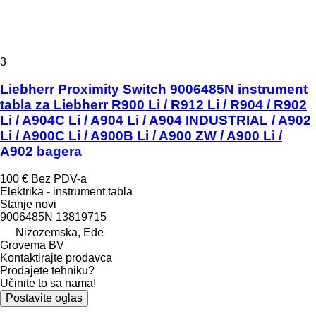
3
Liebherr Proximity Switch 9006485N instrument
tabla za Liebherr R900 Li / R912 Li / R904 / R902
Li / A904C Li / A904 Li / A904 INDUSTRIAL / A902
Li / A900C Li / A900B Li / A900 ZW / A900 Li /
A902 bagera
100 €
Bez PDV-a
Elektrika - instrument tabla
Stanje
novi
9006485N 13819715
Nizozemska, Ede
Grovema BV
Kontaktirajte prodavca
Prodajete tehniku?
Učinite to sa nama!
Postavite oglas