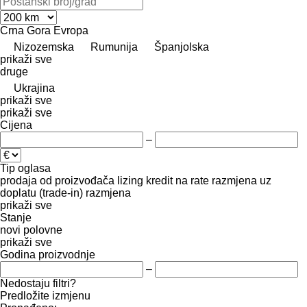
Crna Gora
Evropa
Nizozemska
Rumunija
Španjolska
prikaži sve
druge
Ukrajina
prikaži sve
prikaži sve
Cijena
–
Tip oglasa
prodaja
od proizvođača
lizing
kredit
na rate
razmjena uz
doplatu (trade-in)
razmjena
prikaži sve
Stanje
novi
polovne
prikaži sve
Godina proizvodnje
–
Nedostaju filtri?
Predložite izmjenu