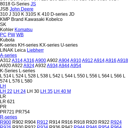
8018
G-Series
JS
JSB
John Deere
310 J
310 K
310S K
410
D-series
JD
KMP Brand
Kawasaki
Kobelco
SK
Kohler
Komatsu
PC
PW
WB
Kubota
K-series
KH-series
KX-series
U-series
LINAK
Leica
Liebherr
A-series
A312
A314
A316
A900
A902
A904
A910
A912
A914
A916
A918
A920
A922
A924
A932
A934
A944
A954
K-Series
L-series
L 514
L 524
L 528
L 538
L 542
L 544
L 550
L 556
L 564
L 566
L
574
L 576
L 580
LH
LH 22
LH 24
LH 30
LH 35
LH 40 M
LR
LR 621
PR
PR721
PR754
R-series
R900
R902
R904
R912
R914
R916
R918
R920
R922
R924
R926
R930
R932
R934
R936
R942
R944
R946
R954
R964