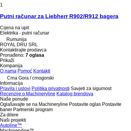
1
Putni računar za Liebherr R902/R912 bagera
Cijena na upit
Elektrika - putni računar
Rumunija
ROYAL DRU SRL
Kontaktirajte prodavca
Pronađeno:
7 oglasa
Prikaži
Kompanija
O nama
Pomoć
Kontakti
Crna Gora / crnogorski
Informacija
Pravila i uslovi
Politika privatnosti
Savjeti za sigurnost
Recenzije o Machineryline
Katalog brendova
Naše ponude
Oglašavajte se na Machineryline
Postavite oglas
Postavite
baner
Partnerski program
Za dilere
Naši projekti
Autoline™
Machineryline™