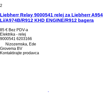
2
Liebherr Relay 9000541 relej za Liebherr A954
Li/A974B/R912 KHD ENGINE/R912 bagera
85 €
Bez PDV-a
Elektrika - relej
9000541 6203166
Nizozemska, Ede
Grovema BV
Kontaktirajte prodavca