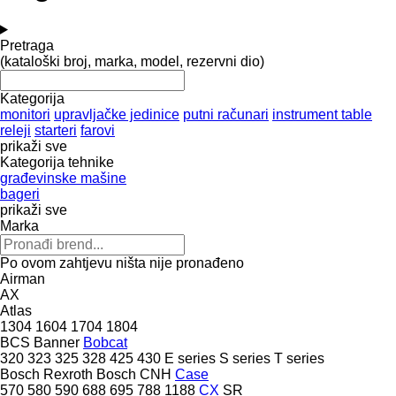
Pretraga
(kataloški broj, marka, model, rezervni dio)
Kategorija
monitori
upravljačke jedinice
putni računari
instrument table
releji
starteri
farovi
prikaži sve
Kategorija tehnike
građevinske mašine
bageri
prikaži sve
Marka
Po ovom zahtjevu ništa nije pronađeno
Airman
AX
Atlas
1304
1604
1704
1804
BCS
Banner
Bobcat
320
323
325
328
425
430
E series
S series
T series
Bosch Rexroth
Bosch
CNH
Case
570
580
590
688
695
788
1188
CX
SR