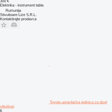
300 €
Elektrika - instrument tabla
Rumunija
Stivuitoare-Lize S.R.L.
Kontaktirajte prodavca
Toyota upravljačka jedinica za dizel
viljuškari
6