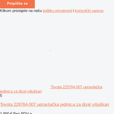
Potpišite se
Klikom pristajete na našu
politiku privatnosti
i
korisnički ugovor
.
Toyota 229764-007 upravljačka
jedinica za dizel viljuškari
5
Toyota 229764-007 upravljačka jedinica za dizel viljuškari
1.900 €
Bez PDV-a