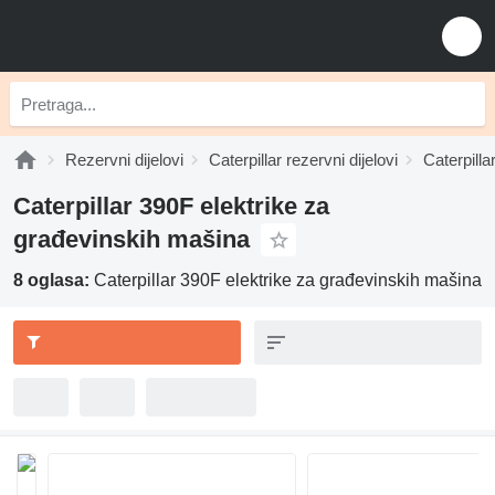
Rezervni dijelovi
Caterpillar rezervni dijelovi
Caterpilla
Caterpillar 390F elektrike za
građevinskih mašina
8 oglasa:
Caterpillar 390F elektrike za građevinskih mašina