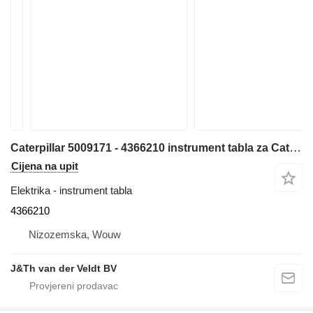
Caterpillar 5009171 - 4366210 instrument tabla za Caterpillar 538 568 329D 312E 329E 349E 330F 390F 312F 352F 313F 323F 374F 335F 316F 336F 317F 349F M320F M322F M323F M314F M315F M316F M318F 320D2 323D2 326D2 336D2 329D2 MH3022 MH3024 MH3026 bagera
Cijena na upit
Elektrika - instrument tabla
4366210
Nizozemska, Wouw
J&Th van der Veldt BV