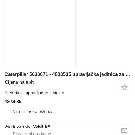
Caterpillar 5638071 - 4803535 upravljačka jedinica za Caterpillar 120 770 772 986 D6R 6020 6030 6040 CB13 CB15 CB16 390F 374F 770G 772G 140K 160K 834K 986K 988K 6020B D5R12 313D2 316D2 130GC 950GC 966GC 988GC AP600F AP655F 313D2GC bagera
Cijena na upit
Elektrika - upravljačka jedinica
4803535
Nizozemska, Wouw
J&Th van der Veldt BV