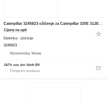
Caterpillar 3245823 ožičenje za Caterpillar 320E 312E 324E 316E 336E 318E 329E 349E 390F 336F 349F bagera
Cijena na upit
Elektrika - ožičenje
3245823
Nizozemska, Wouw
J&Th van der Veldt BV