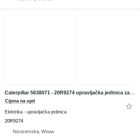
Caterpillar 5638071 - 20R9274 upravljačka jedinica za Caterpillar 120 770 772 986 D6R 6020 6030 6040 CB13 CB15 CB16 390F 374F 770G 772G 140K 160K 834K 986K 988K 6020B D5R12 313D2 316D2 130GC 950GC 966GC 988GC AP600F AP655F 313D2GC asfaltnog finišera
Cijena na upit
Elektrika - upravljačka jedinica
20R9274
Nizozemska, Wouw