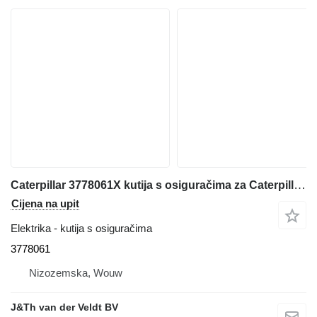
Caterpillar 3778061X kutija s osiguračima za Caterpillar 320E 312E 323E 324E 316E 336E 329E 349E 320F 330F 340F 390F 312F 352F 313F 323F 374F 325F 335F 316F 326F 336F 318F 329F 349F M320F M322F M323F M315F M316F M317F M318F MH3022 MH3024 MH3026 MH3295 bagera
Cijena na upit
Elektrika - kutija s osiguračima
3778061
Nizozemska, Wouw
J&Th van der Veldt BV