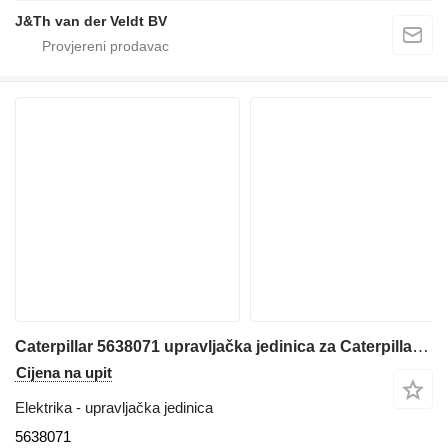
J&Th van der Veldt BV
Caterpillar 5638071 upravljačka jedinica za Caterpillar 120 770 772 986 D6R 6020 6030 6040 CB13 CB15 CB16 390F 374F 770G 772G 140K 160K 834K 986K 988K 6020B D5R12 313D2 316D2 130GC 950GC 966GC 988GC AP600F AP655F 313D2GC asfaltnog finišera
Cijena na upit
Elektrika - upravljačka jedinica
5638071