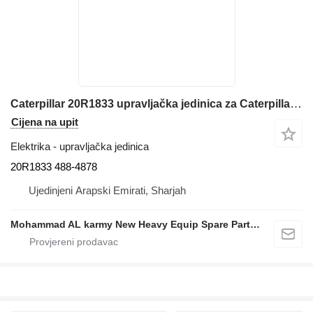
Caterpillar 20R1833 upravljačka jedinica za Caterpillar 980K 982M C18 C15 C13 390F 352F 349E prednjeg utovarivača
Cijena na upit
Elektrika - upravljačka jedinica
20R1833 488-4878
Ujedinjeni Arapski Emirati, Sharjah
Mohammad AL karmy New Heavy Equip Spare Parts TR L.L.C Sole proprietorship