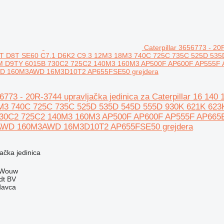
Caterpillar 3656773 - 20
T D8T SE60 C7.1 D6K2 C9.3 12M3 18M3 740C 725C 735C 525D 535
M D9TY 6015B 730C2 725C2 140M3 160M3 AP500F AP600F AP555F
D 160M3AWD 16M3D10T2 AP655FSE50 grejdera
656773 - 20R-3744 upravljačka jedinica za Caterpillar 16
M3 740C 725C 735C 525D 535D 545D 555D 930K 621K 623
730C2 725C2 140M3 160M3 AP500F AP600F AP555F AP66
AWD 160M3AWD 16M3D10T2 AP655FSE50 grejdera
jačka jedinica
 Wouw
dt BV
davca