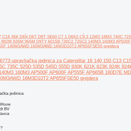
7 C18 36K D6N D6T D8T SE60 C7.1 D6K2 C9.3 12M3 18M3 740C 725
M 982M 926M 966M D9TY 6015B 730C2 725C2 140M3 160M3 AP50
055F 140M3AWD 160M3AWD 16M3D10T2 AP655FSE50 grejdera
656773 upravljačka jedinica za Caterpillar 16 140 150 C1
5C 735C 525D 535D 545D 555D 930K 621K 623K 824K 92
 140M3 160M3 AP500F AP600F AP555F AP665B 160D7E M
0M3AWD 16M3D10T2 AP655FSE50 grejdera
jačka jedinica
 Wouw
dt BV
davca
u?