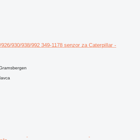
4/926/930/938/992 349-1178 senzor za Caterpillar -
 Gramsbergen
davca
vača