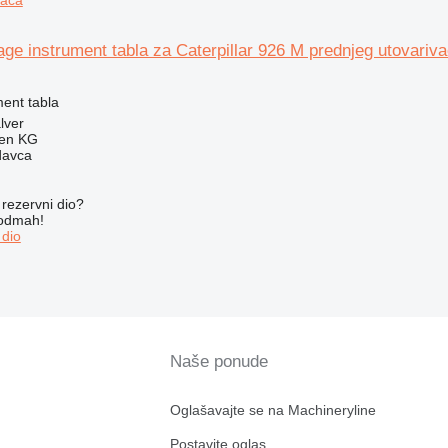
age instrument tabla za Caterpillar 926 M prednjeg utovariv
ment tabla
lver
gen KG
davca
rezervni dio?
 odmah!
 dio
Naše ponude
Oglašavajte se na Machineryline
Postavite oglas