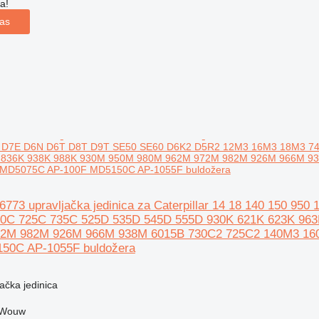
a!
las
0 D7E D6N D6T D8T D9T SE50 SE60 D6K2 D5R2 12M3 16M3 18M3 74
 836K 938K 988K 930M 950M 980M 962M 972M 982M 926M 966M 9
MD5075C AP-100F MD5150C AP-1055F buldožera
656773 upravljačka jedinica za Caterpillar 14 18 140 15
0C 725C 735C 525D 535D 545D 555D 930K 621K 623K 963
2M 982M 926M 966M 938M 6015B 730C2 725C2 140M3 1
50C AP-1055F buldožera
jačka jedinica
 Wouw