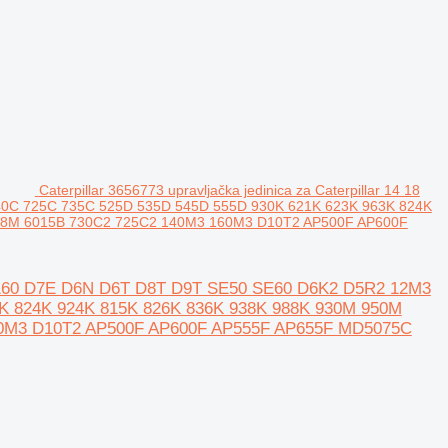
Caterpillar 3656773 upravljačka jedinica za Caterpillar 14 18
0C 725C 735C 525D 535D 545D 555D 930K 621K 623K 963K 824K
38M 6015B 730C2 725C2 140M3 160M3 D10T2 AP500F AP600F
0 950 160 D7E D6N D6T D8T D9T SE50 SE60 D6K2 D5R2 12M3
K 824K 924K 815K 826K 836K 938K 988K 930M 950M
60M3 D10T2 AP500F AP600F AP555F AP655F MD5075C