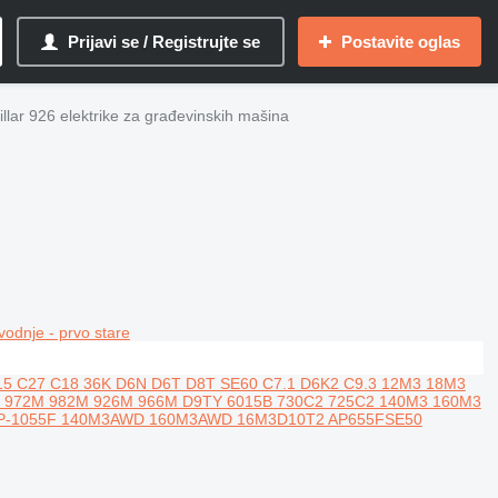
Prijavi se / Registrujte se
Postavite oglas
illar 926 elektrike za građevinskih mašina
vodnje - prvo stare