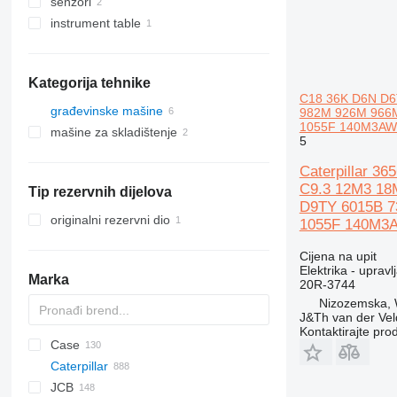
senzori
instrument table
Kategorija tehnike
C18 36K D6N D6
građevinske mašine
982M 926M 966
1055F 140M3AW
mašine za skladištenje
opreme za zemljane radove
5
građevinski utovarivači
viljuškari
buldožeri
Caterpillar 3
druge građevinske opreme
grejderi
prednji utovarivači
teleskopski utovarivači
C9.3 12M3 18
Tip rezervnih dijelova
D9TY 6015B 
originalni rezervni dio
1055F 140M3
Cijena na upit
Elektrika - upravl
Marka
20R-3744
Nizozemska,
J&Th van der Vel
Kontaktirajte pro
Case
AS
AX
1304
BF
BG
BB
320
Caterpillar
AZ
1604
BM
323
570
JCB
1704
325
580
12M
C-series
AC
BF
DH
CS
ATF
760
EX
HCR
AL
GS
AT
44D
DV
H-series
HMK
EX
806
T-series
HL-series