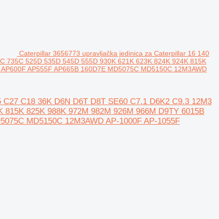
Caterpillar 3656773 upravljačka jedinica za Caterpillar 16 140
C 735C 525D 535D 545D 555D 930K 621K 623K 824K 924K 815K
0F AP600F AP555F AP665B 160D7E MD5075C MD5150C 12M3AWD
3 C15 C27 C18 36K D6N D6T D8T SE60 C7.1 D6K2 C9.3 12M3
4K 815K 825K 988K 972M 982M 926M 966M D9TY 6015B
D5075C MD5150C 12M3AWD AP-1000F AP-1055F