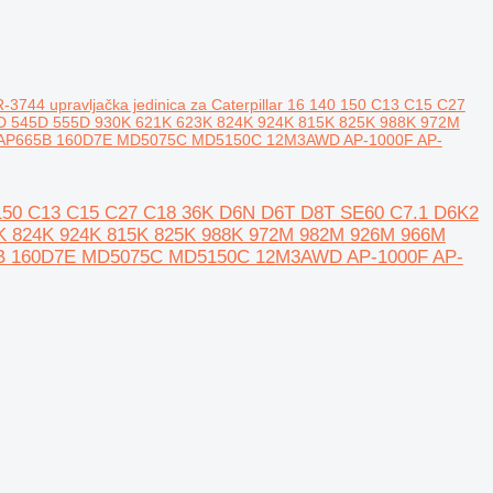
R-3744 upravljačka jedinica za Caterpillar 16 140 150 C13 C15 C27
D 545D 555D 930K 621K 623K 824K 924K 815K 825K 988K 972M
 AP665B 160D7E MD5075C MD5150C 12M3AWD AP-1000F AP-
 140 150 C13 C15 C27 C18 36K D6N D6T D8T SE60 C7.1 D6K2
K 824K 924K 815K 825K 988K 972M 982M 926M 966M
5B 160D7E MD5075C MD5150C 12M3AWD AP-1000F AP-