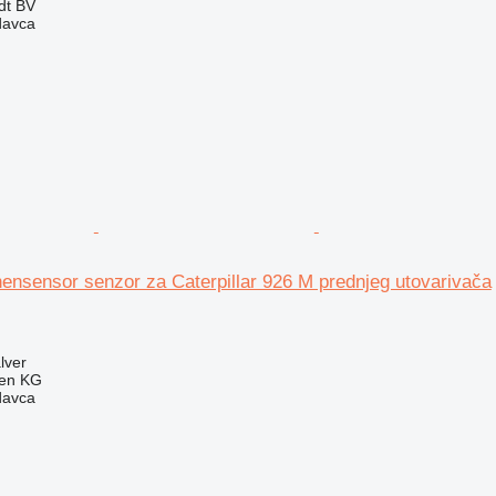
dt BV
davca
hensensor senzor za Caterpillar 926 M prednjeg utovarivača
lver
gen KG
davca