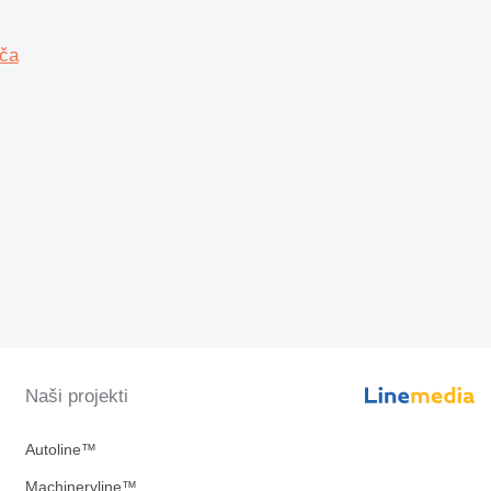
ača
Naši projekti
Autoline™
Machineryline™