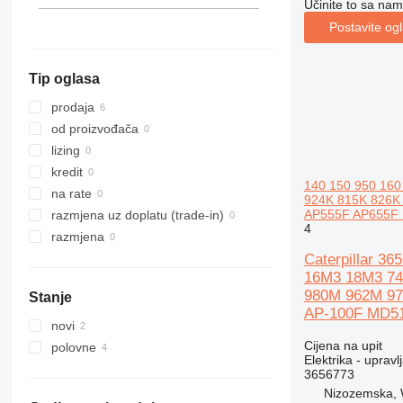
Učinite to sa nam
312
Postavite og
313
312C
314
312D
313C
312CL
Tip oglasa
315
312E
313GC
314E
316
315C
314ELCR
prodaja
317
315D
316EL
od proizvođača
318
315F
316FL
315DL
lizing
319
318C
kredit
140 150 950 16
320
319D
na rate
924K 815K 826K
321
320B
AP555F AP655F 
razmjena uz doplatu (trade-in)
4
322
320C
320BL
razmjena
323
320D
322C
320CL
Caterpillar 3
16M3 18M3 74
324
320E
323D
320DL
980M 962M 97
Stanje
325
320GC
324D
320EL
323DL
AP-100F MD51
326
320L
324EL
325B
novi
329
325C
326D
Cijena na upit
polovne
Elektrika - upravl
330
325D
326FL
329D
3656773
336
325F
329EL
330B
Nizozemska,