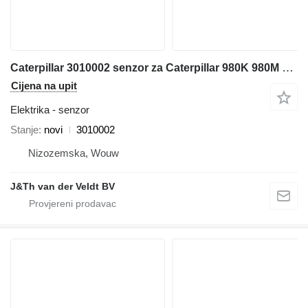
Caterpillar 3010002 senzor za Caterpillar 980K 980M 972M 982M 972K 966K 966M prednjeg utovarivača
Cijena na upit
Elektrika - senzor
Stanje
novi
3010002
Nizozemska, Wouw
J&Th van der Veldt BV