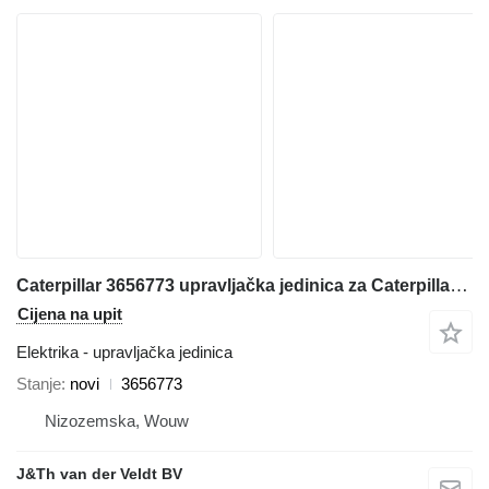
Caterpillar 3656773 upravljačka jedinica za Caterpillar 16 140 150 C13 C15 C27 C18 36K D6N D6T D8T SE60 C7.1 D6K2 C9.3 12M3 18M3 740C 725C 735C 525D 535D 545D 555D 930K 621K 623K 824K 924K 815K 825K 988K 972M 982M 926M 966M D9TY 6015B 730C2 725C2 140M3 160M3 AP500F AP600F AP555F AP665B 160D7E MD5075C MD5150C 12M3AWD AP-1000F AP-1055F 140M3AWD 160M3AWD 16M3D10T2 AP655FSE50 grejdera
Cijena na upit
Elektrika - upravljačka jedinica
Stanje
novi
3656773
Nizozemska, Wouw
J&Th van der Veldt BV