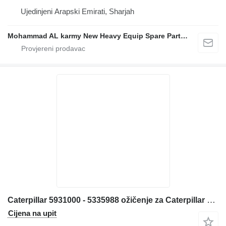
Ujedinjeni Arapski Emirati, Sharjah
Mohammad AL karmy New Heavy Equip Spare Parts TR L.L.C Sole proprietorship
Caterpillar 5931000 - 5335988 ožičenje za Caterpillar 980 982 980XE 982XE prednjeg utovarivača
Cijena na upit