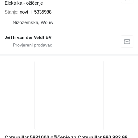
Elektrika - ožičenje
Stanje
novi
5335988
Nizozemska, Wouw
J&Th van der Veldt BV
Caterpillar 5931000 ožičenje za Caterpillar 980 982 980XE 982XE prednjeg utovarivača