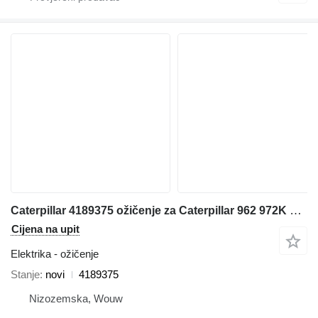
Caterpillar 4189375 ožičenje za Caterpillar 962 972K 966K 950M 980M 962M 972M 982M 966M bagera
Cijena na upit
Elektrika - ožičenje
Stanje
novi
4189375
Nizozemska, Wouw