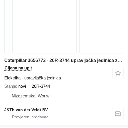
Caterpillar 3656773 - 20R-3744 upravljačka jedinica za Caterpillar 16 140 150 C13 C15 C27 C18 36K D6N D6T D8T SE60 C7.1 D6K2 C9.3 12M3 18M3 740C 725C 735C 525D 535D 545D 555D 930K 621K 623K 824K 924K 815K 825K 988K 972M 982M 926M 966M D9TY 6015B 730C2 725C2 140M3 160M3 AP500F AP600F AP555F AP665B 160D7E MD5075C MD5150C 12M3AWD AP-1000F AP-1055F 140M3AWD 160M3AWD 16M3D10T2 AP655FSE50 grejdera
Cijena na upit
Elektrika - upravljačka jedinica
Stanje
novi
20R-3744
Nizozemska, Wouw
J&Th van der Veldt BV