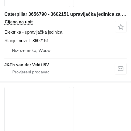
Caterpillar 3656790 - 3602151 upravljačka jedinica za Caterpillar C13 C9.3 PL83 C4.4 C6.6 PL87 980M 982M M320F M322F M313D M323F M314F M315D N315F M316D M316F M317F M318D M320D2 MG3022 MH3024 MH3026 M324D2 M315D2 M317D2 14 16 18 140 150 160 323 798 12M3 14M3 16M3 18M3 525D 535D 555D 785D 789D 793F 797F 631G 613G 627G 637G 972L 966L 950M 962M 972M 966M 794AC 796AC 140M3 160M3 12M3AWD 140M3AWD 160M3AWD građevinske mašine
Cijena na upit
Elektrika - upravljačka jedinica
Stanje
novi
3602151
Nizozemska, Wouw
J&Th van der Veldt BV