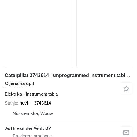
Caterpillar 3743614 - unprogrammed instrument tabla za Caterpillar 950M 980M 962M 972M 982M 966M prednjeg utovarivača
Cijena na upit
Elektrika - instrument tabla
Stanje
novi
3743614
Nizozemska, Wouw
J&Th van der Veldt BV