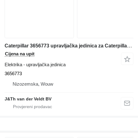
Caterpillar 3656773 upravljačka jedinica za Caterpillar 14 18 140 150 950 160 D7E D6N D6T D8T D9T SE50 SE60 D6K2 D5R2 12M3 16M3 18M3 740C 725C 735C 525D 535D 545D 555D 930K 621K 623K 963K 824K 924K 815K 826K 836K 938K 988K 930M 950M 980M 962M 972M 982M 926M 966M 938M 6015B 730C2 725C2 140M3 160M3 D10T2 AP500F AP600F AP555F AP655F MD5075C AP-100F MD5150C AP-1055F buldožera
Cijena na upit
Elektrika - upravljačka jedinica
3656773
Nizozemska, Wouw
J&Th van der Veldt BV