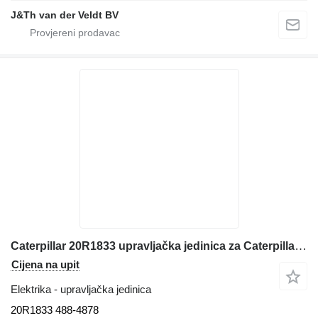
J&Th van der Veldt BV
Caterpillar 20R1833 upravljačka jedinica za Caterpillar 980K 982M C18 C15 C13 390F 352F 349E prednjeg utovarivača
Cijena na upit
Elektrika - upravljačka jedinica
20R1833 488-4878