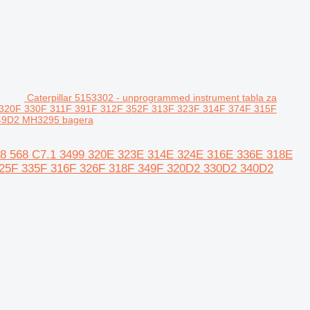
Caterpillar 5153302 - unprogrammed instrument tabla za
E 320F 330F 311F 391F 312F 352F 313F 323F 314F 374F 315F
49D2 MH3295 bagera
8 558 568 C7.1 3499 320E 323E 314E 324E 316E 336E 318E
325F 335F 316F 326F 318F 349F 320D2 330D2 340D2