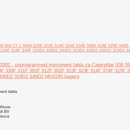
 558 568 C7.1 3499 320E 323E 314E 324E 316E 336E 318E 329E 349
 326F 318F 349F 320D2 330D2 340D2 323D2 326D2 336D2 329D2 3
153302 - unprogrammed instrument tabla za Caterpillar 53
0F 330F 311F 391F 312F 352F 313F 323F 314F 374F 315F 
336D2 329D2 349D2 MH3295 bagera
ment tabla
 Wouw
dt BV
davca