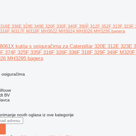
 316E 336E 329E 349E 320F 330F 340F 390F 312F 352F 313F 323F
316F M317F M318F MH3022 MH3024 MH3026 MH3295 bagera
778061X kutija s osiguračima za Caterpillar 320E 312E 32
3F 374F 325F 335F 316F 326F 336F 318F 329F 349F M3
26 MH3295 bagera
 s osiguračima
 Wouw
dt BV
davca
 primanje novih oglasa iz ove kategorije