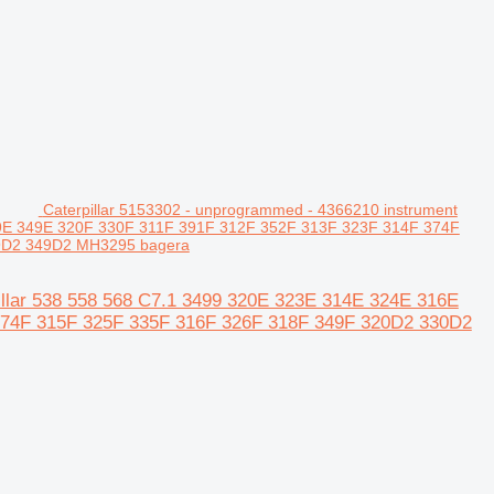
Caterpillar 5153302 - unprogrammed - 4366210 instrument
329E 349E 320F 330F 311F 391F 312F 352F 313F 323F 314F 374F
9D2 349D2 MH3295 bagera
pillar 538 558 568 C7.1 3499 320E 323E 314E 324E 316E
374F 315F 325F 335F 316F 326F 318F 349F 320D2 330D2