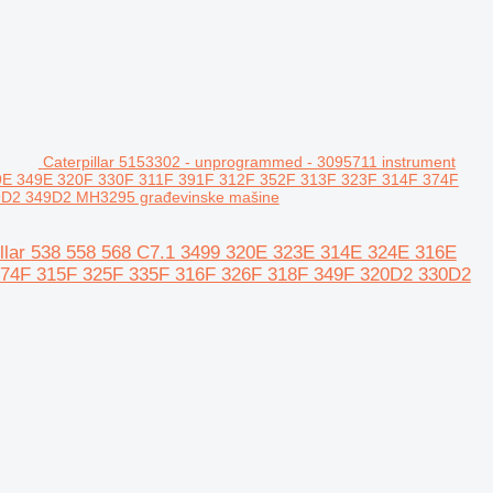
Caterpillar 5153302 - unprogrammed - 3095711 instrument
329E 349E 320F 330F 311F 391F 312F 352F 313F 323F 314F 374F
D2 349D2 MH3295 građevinske mašine
pillar 538 558 568 C7.1 3499 320E 323E 314E 324E 316E
374F 315F 325F 335F 316F 326F 318F 349F 320D2 330D2