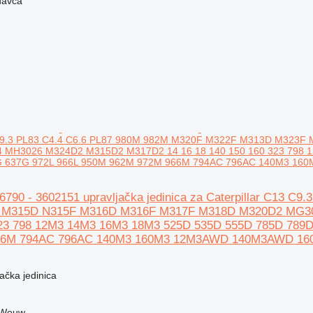
davca
3 C9.3 PL83 C4.4 C6.6 PL87 980M 982M M320F M322F M313D M32
MH3026 M324D2 M315D2 M317D2 14 16 18 140 150 160 323 798 1
G 637G 972L 966L 950M 962M 972M 966M 794AC 796AC 140M3 16
656790 - 3602151 upravljačka jedinica za Caterpillar C13
 M315D N315F M316D M316F M317F M318D M320D2 MG30
323 798 12M3 14M3 16M3 18M3 525D 535D 555D 785D 789D
66M 794AC 796AC 140M3 160M3 12M3AWD 140M3AWD 160
jačka jedinica
 Wouw