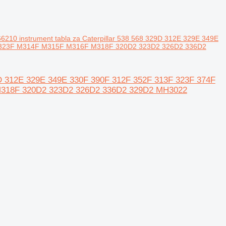
66210 instrument tabla za Caterpillar 538 568 329D 312E 329E 349E
M323F M314F M315F M316F M318F 320D2 323D2 326D2 336D2
329D 312E 329E 349E 330F 390F 312F 352F 313F 323F 374F
M318F 320D2 323D2 326D2 336D2 329D2 MH3022