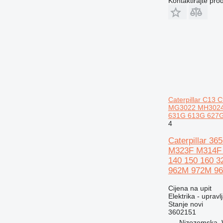
Kontaktirajte pro
M318
M320
M322
M323
Caterpillar C1
MG3022 MH3024 
631G 613G 627
4
Caterpillar 3
M323F M314F
140 150 160 
962M 972M 9
Cijena na upit
Elektrika - upravl
Stanje
novi
3602151
Nizozemska,