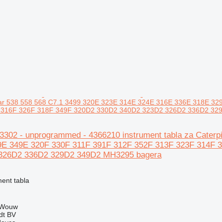
illar 538 558 568 C7.1 3499 320E 323E 314E 324E 316E 336E 318E 
 316F 326F 318F 349F 320D2 330D2 340D2 323D2 326D2 336D2 32
153302 - unprogrammed - 4366210 instrument tabla za Cater
9E 349E 320F 330F 311F 391F 312F 352F 313F 323F 314F 
326D2 336D2 329D2 349D2 MH3295 bagera
ment tabla
 Wouw
dt BV