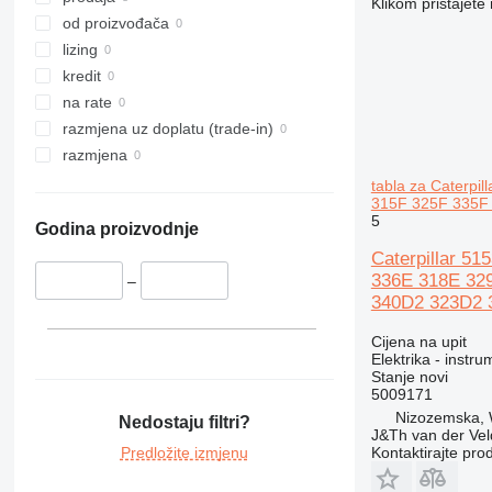
Klikom pristajet
316
315C
314ELCR
od proizvođača
317
315D
316EL
lizing
318
315F
316FL
315DL
kredit
319
318C
na rate
320
319D
razmjena uz doplatu (trade-in)
321
320B
razmjena
322
320C
320BL
tabla za Caterp
315F 325F 335F
323
320D
322C
320CL
5
Godina proizvodnje
324
320E
323D
320DL
Caterpillar 5
325
320GC
324D
320EL
323DL
336E 318E 32
–
326
320L
324EL
325B
340D2 323D2 
329
325C
326D
330
325D
326FL
329D
Cijena na upit
Elektrika - instru
336
325F
329EL
330B
Stanje
novi
340
330C
336D
330BL
5009171
345
330D
336EL
340F
Nizozemska,
Nedostaju filtri?
J&Th van der Vel
349
330F
336FL
345B
Predložite izmjenu
Kontaktirajte pro
365
330L
345C
349EL
330FL
345BL