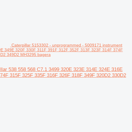
Caterpillar 5153302 - unprogrammed - 5009171 instrument
329E 349E 320F 330F 311F 391F 312F 352F 313F 323F 314F 374F
9D2 349D2 MH3295 bagera
pillar 538 558 568 C7.1 3499 320E 323E 314E 324E 316E
374F 315F 325F 335F 316F 326F 318F 349F 320D2 330D2