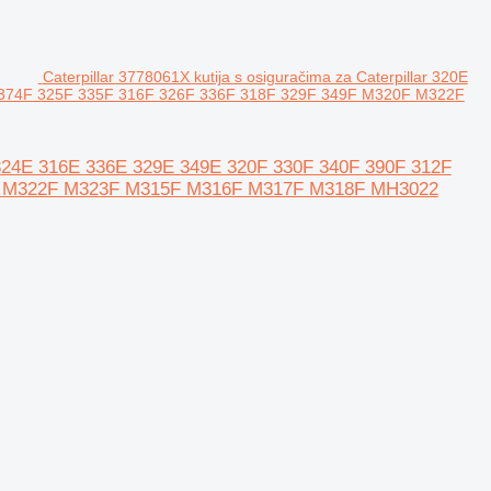
Caterpillar 3778061X kutija s osiguračima za Caterpillar 320E
 374F 325F 335F 316F 326F 336F 318F 329F 349F M320F M322F
3E 324E 316E 336E 329E 349E 320F 330F 340F 390F 312F
20F M322F M323F M315F M316F M317F M318F MH3022