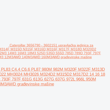
Caterpillar 3656790 - 3602151 upravljačka jedinica za
3F M314F M315D N315F M316D M316F M317F M318D M320D2
2M3 14M3 16M3 18M3 525D 535D 555D 785D 789D 793F 797F
0M3 12M3AWD 140M3AWD 160M3AWD građevinske mašine
 C9.3 PL83 C4.4 C6.6 PL87 980M 982M M320F M322F M313D
22 MH3024 MH3026 M324D2 M315D2 M317D2 14 16 18
 793F 797F 631G 613G 627G 637G 972L 966L 950M
M3AWD građevinske mašine