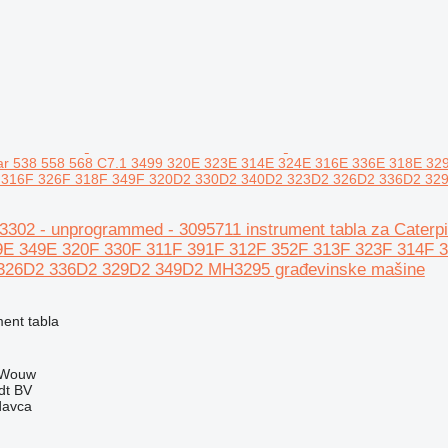
illar 538 558 568 C7.1 3499 320E 323E 314E 324E 316E 336E 318E 
 316F 326F 318F 349F 320D2 330D2 340D2 323D2 326D2 336D2 329
153302 - unprogrammed - 3095711 instrument tabla za Cater
9E 349E 320F 330F 311F 391F 312F 352F 313F 323F 314F 
326D2 336D2 329D2 349D2 MH3295 građevinske mašine
ment tabla
 Wouw
dt BV
davca