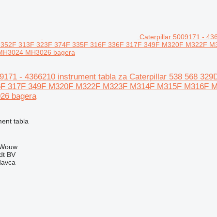
Caterpillar 5009171 - 43
 352F 313F 323F 374F 335F 316F 336F 317F 349F M320F M322F 
MH3024 MH3026 bagera
009171 - 4366210 instrument tabla za Caterpillar 538 568 
6F 317F 349F M320F M322F M323F M314F M315F M316F 
26 bagera
ment tabla
 Wouw
dt BV
davca