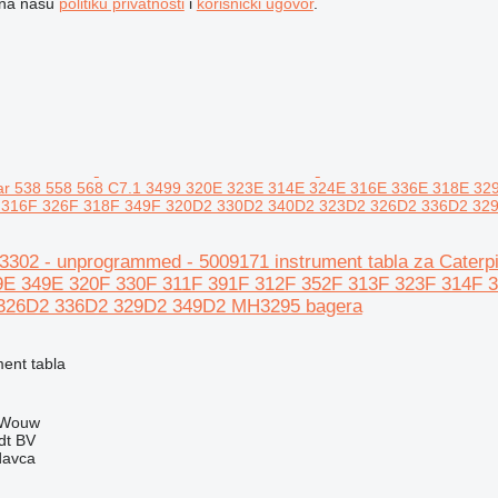
e na našu
politiku privatnosti
i
korisnički ugovor
.
illar 538 558 568 C7.1 3499 320E 323E 314E 324E 316E 336E 318E 
 316F 326F 318F 349F 320D2 330D2 340D2 323D2 326D2 336D2 32
153302 - unprogrammed - 5009171 instrument tabla za Cater
9E 349E 320F 330F 311F 391F 312F 352F 313F 323F 314F 
326D2 336D2 329D2 349D2 MH3295 bagera
ment tabla
 Wouw
dt BV
davca