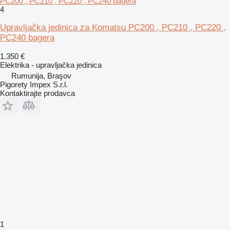
PC200 , PC210 , PC220 , PC240 bagera
4
Upravljačka jedinica za Komatsu PC200 , PC210 , PC220 ,
PC240 bagera
1.350 €
Elektrika - upravljačka jedinica
Rumunija, Braşov
Pigorety Impex S.r.l.
Kontaktirajte prodavca
1