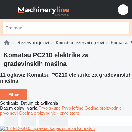
Rezervni dijelovi
Komatsu rezervni dijelovi
Komatsu PC
Komatsu PC210 elektrike za
građevinskih mašina
11 oglasa:
Komatsu PC210 elektrike za građevinskih
mašina
Filter
Sortiranje
:
Datum objavljivanja
Datum objavljivanja
Prvo skupe
Prvo jeftine
Godina proizvodnje -
prvo novi
Godina proizvodnje - prvo stare