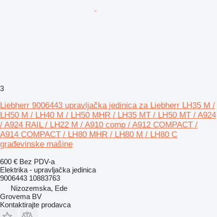
3
Liebherr 9006443 upravljačka jedinica za Liebherr LH35 M /
LH50 M / LH40 M / LH50 MHR / LH35 MT / LH50 MT / A924
/ A924 RAIL / LH22 M / A910 comp / A912 COMPACT /
A914 COMPACT / LH80 MHR / LH80 M / LH80 C
građevinske mašine
600 €
Bez PDV-a
Elektrika - upravljačka jedinica
9006443 10883763
Nizozemska, Ede
Grovema BV
Kontaktirajte prodavca