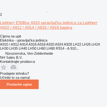
2
Liebherr E50Box A910 upravljačka jedinica za Liebherr
A910 / A912 / A914 / A916 / A918 bagera
Cijena na upit
Elektrika - upravljačka jedinica
A910 / A912 A914 A916 A918 A920 A924 A928 LH22 LH26 LH24
LH30 LH35 LH40 LH50 LH60 LH80 R914 - A 910...
Nizozemska, Ven-Zeldenheide
NH Sales B.V.
Kontaktirajte prodavca
Prodajete tehniku?
Učinite to sa nama!
Postavite oglas