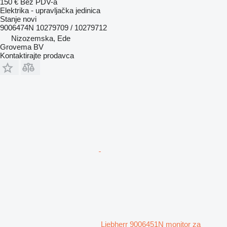
150 €
Bez PDV-a
Elektrika - upravljačka jedinica
Stanje
novi
9006474N 10279709 / 10279712
Nizozemska, Ede
Grovema BV
Kontaktirajte prodavca
Liebherr 9006451N monitor za