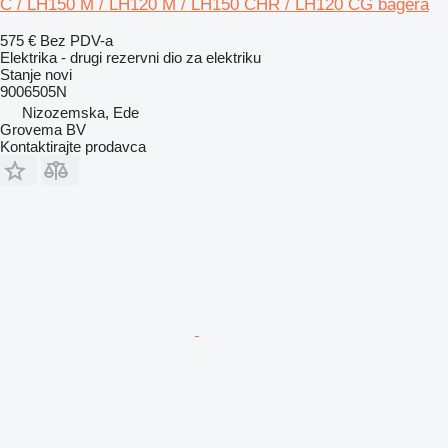
C / LH150 M / LH120 M / LH150 CHR / LH120 CG bagera
575 €
Bez PDV-a
Elektrika - drugi rezervni dio za elektriku
Stanje
novi
9006505N
Nizozemska, Ede
Grovema BV
Kontaktirajte prodavca