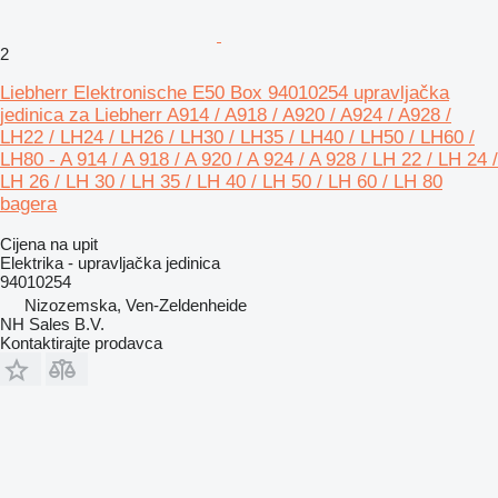
2
Liebherr Elektronische E50 Box 94010254 upravljačka
jedinica za Liebherr A914 / A918 / A920 / A924 / A928 /
LH22 / LH24 / LH26 / LH30 / LH35 / LH40 / LH50 / LH60 /
LH80 - A 914 / A 918 / A 920 / A 924 / A 928 / LH 22 / LH 24 /
LH 26 / LH 30 / LH 35 / LH 40 / LH 50 / LH 60 / LH 80
bagera
Cijena na upit
Elektrika - upravljačka jedinica
94010254
Nizozemska, Ven-Zeldenheide
NH Sales B.V.
Kontaktirajte prodavca