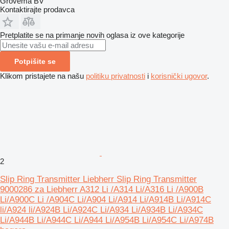
Grovema BV
Kontaktirajte prodavca
Pretplatite se na primanje novih oglasa iz ove kategorije
Potpišite se
Klikom pristajete na našu
politiku privatnosti
i
korisnički ugovor
.
2
Slip Ring Transmitter Liebherr Slip Ring Transmitter
9000286 za Liebherr A312 Li /A314 Li/A316 Li /A900B
Li/A900C Li /A904C Li/A904 Li/A914 Li/A914B Li/A914C
li/A924 li/A924B Li/A924C Li/A934 Li/A934B Li/A934C
Li/A944B Li/A944C Li/A944 Li/A954B Li/A954C Li/A974B