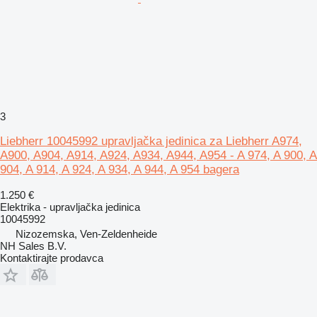
3
Liebherr 10045992 upravljačka jedinica za Liebherr A974,
A900, A904, A914, A924, A934, A944, A954 - A 974, A 900, A
904, A 914, A 924, A 934, A 944, A 954 bagera
1.250 €
Elektrika - upravljačka jedinica
10045992
Nizozemska, Ven-Zeldenheide
NH Sales B.V.
Kontaktirajte prodavca