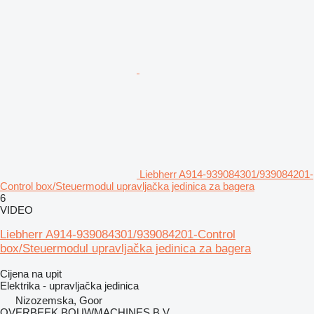
Liebherr A914-939084301/939084201-
Control box/Steuermodul upravljačka jedinica za bagera
6
VIDEO
Liebherr A914-939084301/939084201-Control
box/Steuermodul upravljačka jedinica za bagera
Cijena na upit
Elektrika - upravljačka jedinica
Nizozemska, Goor
OVERBEEK BOUWMACHINES B.V.