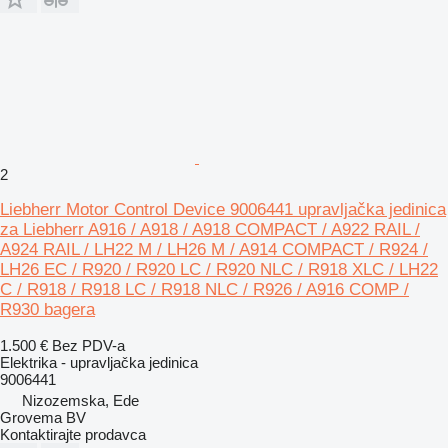
2
Liebherr Motor Control Device 9006441 upravljačka jedinica
za Liebherr A916 / A918 / A918 COMPACT / A922 RAIL /
A924 RAIL / LH22 M / LH26 M / A914 COMPACT / R924 /
LH26 EC / R920 / R920 LC / R920 NLC / R918 XLC / LH22
C / R918 / R918 LC / R918 NLC / R926 / A916 COMP /
R930 bagera
1.500 €
Bez PDV-a
Elektrika - upravljačka jedinica
9006441
Nizozemska, Ede
Grovema BV
Kontaktirajte prodavca