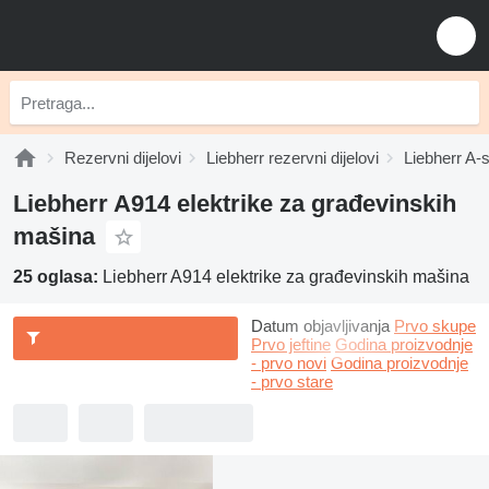
Rezervni dijelovi
Liebherr rezervni dijelovi
Liebherr A-s
Liebherr A914 elektrike za građevinskih
mašina
25 oglasa:
Liebherr A914 elektrike za građevinskih mašina
Datum objavljivanja
Prvo skupe
Prvo jeftine
Godina proizvodnje
- prvo novi
Godina proizvodnje
- prvo stare