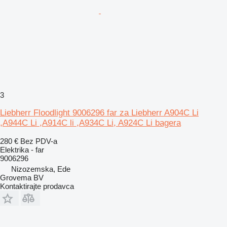
3
Liebherr Floodlight 9006296 far za Liebherr A904C Li
,A944C Li ,A914C li ,A934C Li, A924C Li bagera
280 €
Bez PDV-a
Elektrika - far
9006296
Nizozemska, Ede
Grovema BV
Kontaktirajte prodavca