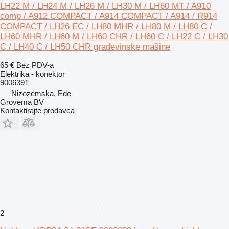
LH22 M / LH24 M / LH26 M / LH30 M / LH60 MT / A910
comp / A912 COMPACT / A914 COMPACT / A914 / R914
COMPACT / LH26 EC / LH80 MHR / LH80 M / LH80 C /
LH60 MHR / LH60 M / LH60 CHR / LH60 C / LH22 C / LH30
C / LH40 C / LH50 CHR građevinske mašine
65 €
Bez PDV-a
Elektrika - konektor
9006391
Nizozemska, Ede
Grovema BV
Kontaktirajte prodavca
2