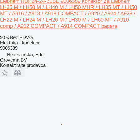
Liebherr HDP24-24-31SE 9006389 konektor za Liebherr
LH35 M / LH50 M / LH40 M / LH50 MHR / LH35 MT / LH50
MT / A916 / A918 / A918 COMPACT / A920 / A924 / A928 /
LH22 M / LH24 M / LH26 M / LH30 M / LH60 MT / A910
comp / A912 COMPACT / A914 COMPACT bagera
90 €
Bez PDV-a
Elektrika - konektor
9006389
Nizozemska, Ede
Grovema BV
Kontaktirajte prodavca