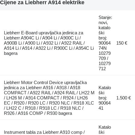
Cijene za Liebherr A914 elektrike
Stanje:
novi,
katalo
Liebherr E-Board upravljačka jedinica za
ški
Liebherr A904C Li / A904 Li / A900C Li /
broj:
A900B Li / A900 Li / A932 Li / A922 RAIL /
90064
150 €
A914 Li / A914 / A922 Li / R900C Li / A954C Li
74N
bagera
10279
709 /
10279
712
Liebherr Motor Control Device upravljačka
jedinica za Liebherr A916 / A918 / A918
Katalo
COMPACT / A922 RAIL / A924 RAIL / LH22 M
ški
/ LH26 M / A914 COMPACT / R924 / LH26
broj:
1.500 €
EC / R920 / R920 LC / R920 NLC / R918 XLC
90064
/ LH22 C / R918 / R918 LC / R918 NLC /
41
R926 / A916 COMP / R930 bagera
Katalo
Instrument tabla za Liebherr A910 comp /
ški