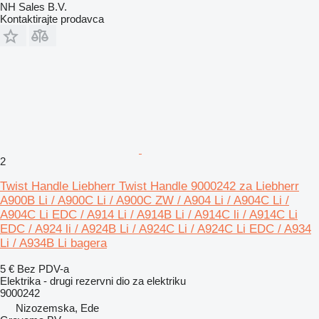
NH Sales B.V.
Kontaktirajte prodavca
2
Twist Handle Liebherr Twist Handle 9000242 za Liebherr
A900B Li / A900C Li / A900C ZW / A904 Li / A904C Li /
A904C Li EDC / A914 Li / A914B Li / A914C li / A914C Li
EDC / A924 li / A924B Li / A924C Li / A924C Li EDC / A934
Li / A934B Li bagera
5 €
Bez PDV-a
Elektrika - drugi rezervni dio za elektriku
9000242
Nizozemska, Ede