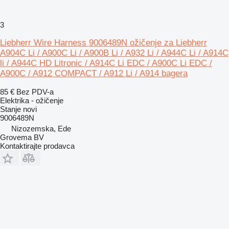
3
Liebherr Wire Harness 9006489N ožičenje za Liebherr
A904C Li / A900C Li / A900B Li / A932 Li / A944C Li / A914C
li / A944C HD Litronic / A914C Li EDC / A900C Li EDC /
A900C / A912 COMPACT / A912 Li / A914 bagera
85 €
Bez PDV-a
Elektrika - ožičenje
Stanje
novi
9006489N
Nizozemska, Ede
Grovema BV
Kontaktirajte prodavca