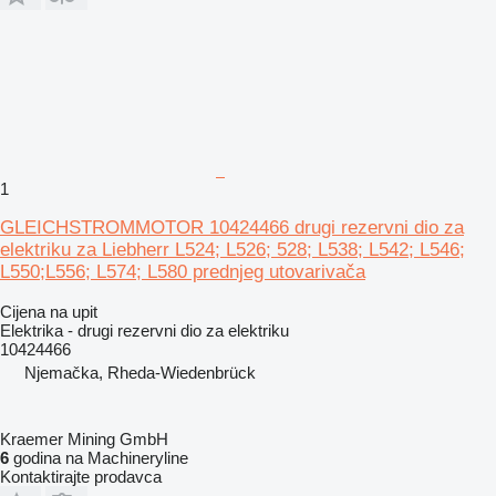
1
GLEICHSTROMMOTOR 10424466 drugi rezervni dio za
elektriku za Liebherr L524; L526; 528; L538; L542; L546;
L550;L556; L574; L580 prednjeg utovarivača
Cijena na upit
Elektrika - drugi rezervni dio za elektriku
10424466
Njemačka, Rheda-Wiedenbrück
Kraemer Mining GmbH
6
godina na Machineryline
Kontaktirajte prodavca