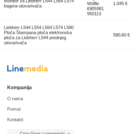
Monitor za Liebherr L544 L564 L574
Wölfle
1.045 €
bagerа-utovarivačа
6905981
950113
Liebherr L544 L554 L564 L574 L580
Ploča Štampana ploča elektronska
580,60 €
ploča za Liebherr L544 prednjeg
utovarivača
Kompanija
O nama
Pomoć
Kontakti
Crna Gora / crnogorski