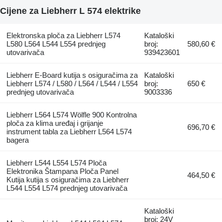
Cijene za Liebherr L 574 elektrike
Elektronska ploča za Liebherr L574
Kataloški
L580 L564 L544 L554 prednjeg
broj:
580,60 €
utovarivača
939423601
Liebherr E-Board kutija s osiguračima za
Kataloški
Liebherr L574 / L580 / L564 / L544 / L554
broj:
650 €
prednjeg utovarivača
9003336
Liebherr L564 L574 Wölfle 900 Kontrolna
ploča za klima uređaj i grijanje
696,70 €
instrument tabla za Liebherr L564 L574
bagera
Liebherr L544 L554 L574 Ploča
Elektronika Štampana Ploča Panel
464,50 €
Kutija kutija s osiguračima za Liebherr
L544 L554 L574 prednjeg utovarivača
Kataloški
broj: 24V