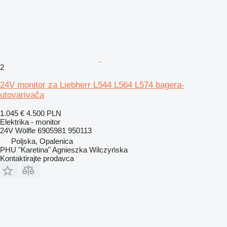
2
24V monitor za Liebherr L544 L564 L574 bagera-
utovarivača
1.045 €
4.500 PLN
Elektrika - monitor
24V Wölfle 6905981 950113
Poljska, Opalenica
PHU "Karetina" Agnieszka Wilczyńska
Kontaktirajte prodavca