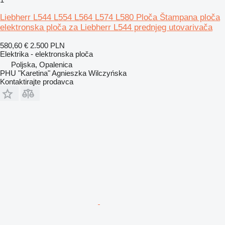
Liebherr L544 L554 L564 L574 L580 Ploča Štampana ploča
elektronska ploča za Liebherr L544 prednjeg utovarivača
580,60 €
2.500 PLN
Elektrika - elektronska ploča
Poljska, Opalenica
PHU "Karetina" Agnieszka Wilczyńska
Kontaktirajte prodavca