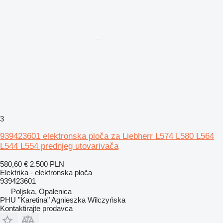
3
939423601 elektronska ploča za Liebherr L574 L580 L564
L544 L554 prednjeg utovarivača
580,60 €
2.500 PLN
Elektrika - elektronska ploča
939423601
Poljska, Opalenica
PHU "Karetina" Agnieszka Wilczyńska
Kontaktirajte prodavca