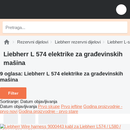
Rezervni dijelovi
Liebherr rezervni dijelovi
Liebherr L-s
Liebherr L 574 elektrike za građevinskih
mašina
9 oglasa:
Liebherr L 574 elektrike za građevinskih
mašina
Filter
Sortiranje
:
Datum objavljivanja
Datum objavljivanja
Prvo skupe
Prvo jeftine
Godina proizvodnje -
prvo novi
Godina proizvodnje - prvo stare