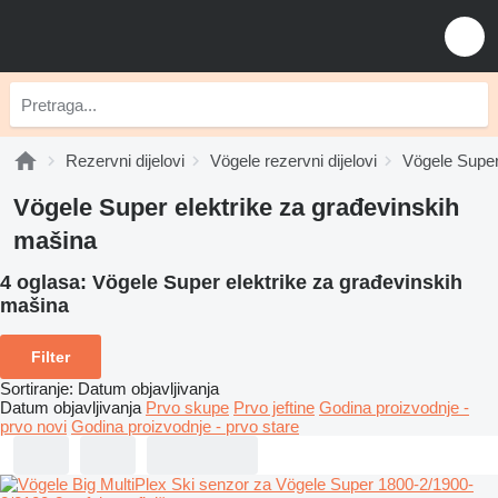
Rezervni dijelovi
Vögele rezervni dijelovi
Vögele Super 
Vögele Super elektrike za građevinskih
mašina
4 oglasa:
Vögele Super elektrike za građevinskih
mašina
Filter
Sortiranje
:
Datum objavljivanja
Datum objavljivanja
Prvo skupe
Prvo jeftine
Godina proizvodnje -
prvo novi
Godina proizvodnje - prvo stare