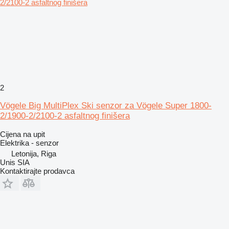
2
Vögele Big MultiPlex Ski senzor za Vögele Super 1800-
2/1900-2/2100-2 asfaltnog finišera
Cijena na upit
Elektrika - senzor
Letonija, Riga
Unis SIA
Kontaktirajte prodavca