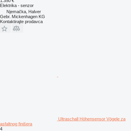
1.350 €
Elektrika - senzor
Njemačka, Halver
Gebr. Mickenhagen KG
Kontaktirajte prodavca
Ultraschall Höhensensor Vögele za
asfaltnog finišera
4