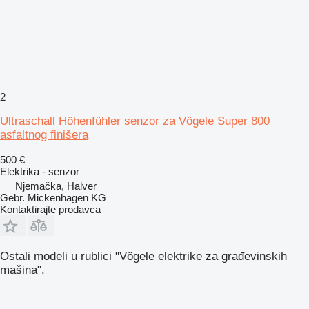
2
Ultraschall Höhenfühler senzor za Vögele Super 800
asfaltnog finišera
500 €
Elektrika - senzor
Njemačka, Halver
Gebr. Mickenhagen KG
Kontaktirajte prodavca
Ostali modeli u rublici "Vögele elektrike za građevinskih
mašina".