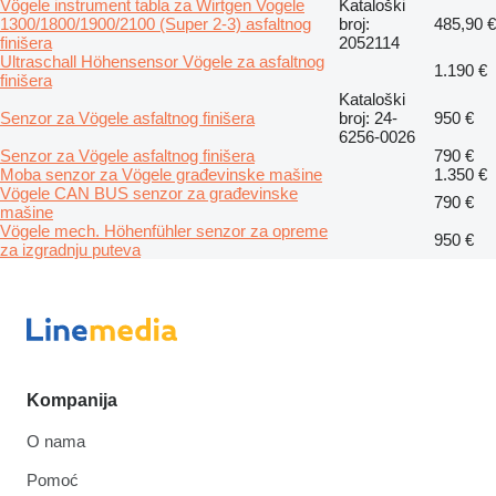
Vögele instrument tabla za Wirtgen Vogele
Kataloški
1300/1800/1900/2100 (Super 2-3) asfaltnog
broj:
485,90 €
finišera
2052114
Ultraschall Höhensensor Vögele za asfaltnog
1.190 €
finišera
Kataloški
Senzor za Vögele asfaltnog finišera
broj: 24-
950 €
6256-0026
Senzor za Vögele asfaltnog finišera
790 €
Moba senzor za Vögele građevinske mašine
1.350 €
Vögele CAN BUS senzor za građevinske
790 €
mašine
Vögele mech. Höhenfühler senzor za opreme
950 €
za izgradnju puteva
Kompanija
O nama
Pomoć