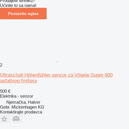
Prodajete tehniku?
Učinite to sa nama!
Postavite oglas
2
Ultraschall Höhenfühler senzor za Vögele Super 800
asfaltnog finišera
500 €
Elektrika - senzor
Njemačka, Halver
Gebr. Mickenhagen KG
Kontaktirajte prodavca