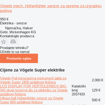
Vögele mech. Höhenfühler senzor za opreme za izgradnju
puteva
950 €
Elektrika - senzor
Njemačka, Halver
Gebr. Mickenhagen KG
Kontaktirajte prodavca
Prodajete tehniku?
Učinite to sa nama!
Postavite oglas
Cijene za Vögele Super elektrike
Vögele Pult keruvannya instrument tabla za
2.000 €
Vögele Super 1800 asfaltnog finišera
LCD DISPLAY FOR VERTEILERBOX BIG-
Kataloški
SKI drugi rezervni dio za elektriku za Vögele
broj:
129 €
asfaltnog finišera
2037420
Ultraschall Höhenfühler senzor za Vögele
500 €
Super 800 asfaltnog finišera