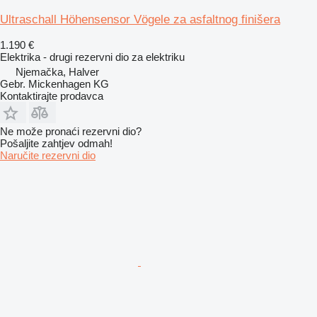
Ultraschall Höhensensor Vögele za asfaltnog finišera
1.190 €
Elektrika - drugi rezervni dio za elektriku
Njemačka, Halver
Gebr. Mickenhagen KG
Kontaktirajte prodavca
Ne može pronaći rezervni dio?
Pošaljite zahtjev odmah!
Naručite rezervni dio