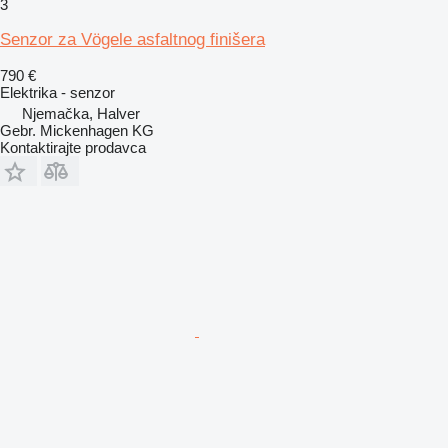
3
Senzor za Vögele asfaltnog finišera
790 €
Elektrika - senzor
Njemačka, Halver
Gebr. Mickenhagen KG
Kontaktirajte prodavca