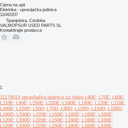
Cijena na upit
Elektrika - upravljačka jedinica
11042207
Španjolska, Córdoba
VALMOPSUR USED PARTS SL
Kontaktirajte prodavca
1
11170013 upravljačka jedinica za Volvo L90E; L70E; L60E;
L110E; L50E; L150E; L220E; L180E; L150E; L120E; L110E;
L180E; L220D; L50D; L70D; L90D; L120D; L150D; L180D;
L180D; L330D; L220E; L150E; L180E; L180E; L330E;
L120E; L330D; L220E; L150E; L180E; L180E; L330E;
L120E; L330D; L220E; L150E; L180E; L180E; L330E;