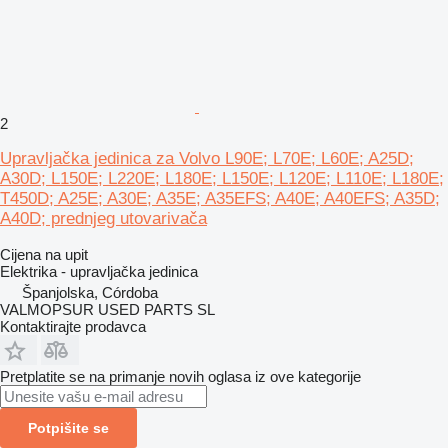
2
Upravljačka jedinica za Volvo L90E; L70E; L60E; A25D;
A30D; L150E; L220E; L180E; L150E; L120E; L110E; L180E;
T450D; A25E; A30E; A35E; A35EFS; A40E; A40EFS; A35D;
A40D; prednjeg utovarivača
Cijena na upit
Elektrika - upravljačka jedinica
Španjolska, Córdoba
VALMOPSUR USED PARTS SL
Kontaktirajte prodavca
Pretplatite se na primanje novih oglasa iz ove kategorije
Potpišite se