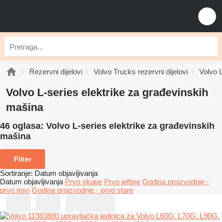
Rezervni dijelovi
Volvo Trucks rezervni dijelovi
Volvo L
Volvo L-series elektrike za građevinskih
mašina
46 oglasa:
Volvo L-series elektrike za građevinskih
mašina
Filter
Sortiranje
:
Datum objavljivanja
Datum objavljivanja
Prvo skupe
Prvo jeftine
Godina proizvodnje -
prvo novi
Godina proizvodnje - prvo stare