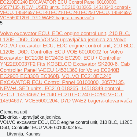
EC210EC240 EXCAVATOR ECU Control Panel 60100000,
20577135, NEW+USED units, EC210 018265, 14518349 control -
VECU, 14594697 EC140 EC210 EC240 EC290 VECU, 14594697,
VCE56001204, D7D WAE2 bagerа-utovarivačа
5
Volvo excavator ECU, EDC engine control unit, 210 BLC,
L120E, D6D, Con VOLVO upravljačka jedinica za Volvo
VOLVO excavator ECU, EDC engine control unit, 210 BLC,
L120E, D6D, Controller ECU VOE 60100002 for Volvo
Excavator EC210B EC240B EC290, ECU / Controller
YN22E00037F2 Fits KOBELCO Excavator SK200-6, Cab
Controller Panel V-ECU 14531360 for Volvo EC240B
EC290B EC330B EC360B, VOLVO EC210EC240
EXCAVATOR ECU Control Panel 60100000, 20577135,
NEW+USED units, EC210 018265, 14518349 control -
VECU, 14594697 EC140 EC210 EC240 EC290 VECU,
14594697, VCE56001204, D7D WAE2 bagera-utovarivača
Cijena na upit
Elektrika - upravljačka jedinica
VOLVO excavator ECU, EDC engine control unit, 210 BLC, L120E,
D6D, Controller ECU VOE 60100002 for...
Litvanija, Kaunas