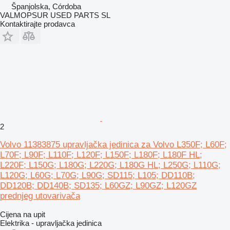
Španjolska, Córdoba
VALMOPSUR USED PARTS SL
Kontaktirajte prodavca
2
Volvo 11383875 upravljačka jedinica za Volvo L350F; L60F;
L70F; L90F; L110F; L120F; L150F; L180F; L180F HL;
L220F; L150G; L180G; L220G; L180G HL; L250G; L110G;
L120G; L60G; L70G; L90G; SD115; L105; DD110B;
DD120B; DD140B; SD135; L60GZ; L90GZ; L120GZ
prednjeg utovarivača
Cijena na upit
Elektrika - upravljačka jedinica