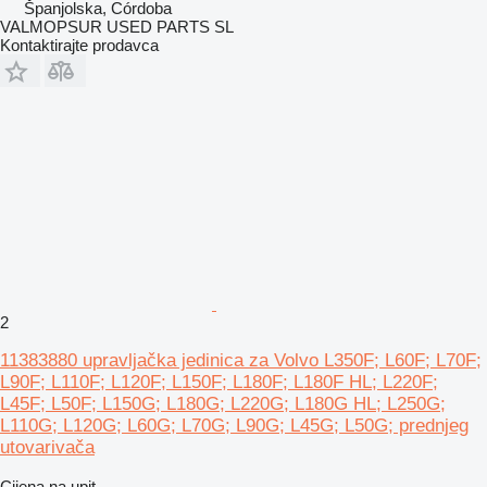
Španjolska, Córdoba
VALMOPSUR USED PARTS SL
Kontaktirajte prodavca
2
11383880 upravljačka jedinica za Volvo L350F; L60F; L70F;
L90F; L110F; L120F; L150F; L180F; L180F HL; L220F;
L45F; L50F; L150G; L180G; L220G; L180G HL; L250G;
L110G; L120G; L60G; L70G; L90G; L45G; L50G; prednjeg
utovarivača
Cijena na upit