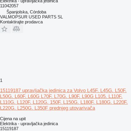
Elektrika - upravljačka jedinica
11042057
Španjolska, Córdoba
VALMOPSUR USED PARTS SL
Kontaktirajte prodavca
1
15119187 upravljačka jedinica za Volvo L45F. L45G. L50F.
L50G. L60F. L60G L70F. L70G. L90F. L90G L105. L110F.
L110G. L120F. L120G. 150F. L150G. L180F. L180G. L220F.
L220G. L250G. L350F prednjeg utovarivača
Cijena na upit
Elektrika - upravljačka jedinica
15119187