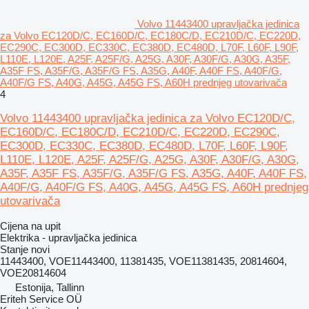
Volvo 11443400 upravljačka jedinica
za Volvo EC120D/C, EC160D/C, EC180C/D, EC210D/C, EC220D,
EC290C, EC300D, EC330C, EC380D, EC480D, L70F, L60F, L90F,
L110E, L120E, A25F, A25F/G, A25G, A30F, A30F/G, A30G, A35F,
A35F FS, A35F/G, A35F/G FS, A35G, A40F, A40F FS, A40F/G,
A40F/G FS, A40G, A45G, A45G FS, A60H prednjeg utovarivača
4
Volvo 11443400 upravljačka jedinica za Volvo EC120D/C,
EC160D/C, EC180C/D, EC210D/C, EC220D, EC290C,
EC300D, EC330C, EC380D, EC480D, L70F, L60F, L90F,
L110E, L120E, A25F, A25F/G, A25G, A30F, A30F/G, A30G,
A35F, A35F FS, A35F/G, A35F/G FS, A35G, A40F, A40F FS,
A40F/G, A40F/G FS, A40G, A45G, A45G FS, A60H prednjeg
utovarivača
Cijena na upit
Elektrika - upravljačka jedinica
Stanje
novi
11443400, VOE11443400, 11381435, VOE11381435, 20814604,
VOE20814604
Estonija, Tallinn
Eriteh Service OÜ