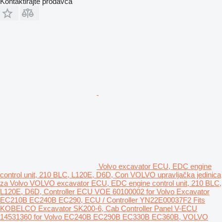
Kontaktirajte prodavca
Volvo excavator ECU, EDC engine
control unit, 210 BLC, L120E, D6D, Con VOLVO upravljačka jedinica
za Volvo VOLVO excavator ECU, EDC engine control unit, 210 BLC,
L120E, D6D, Controller ECU VOE 60100002 for Volvo Excavator
EC210B EC240B EC290, ECU / Controller YN22E00037F2 Fits
KOBELCO Excavator SK200-6, Cab Controller Panel V-ECU
14531360 for Volvo EC240B EC290B EC330B EC360B, VOLVO