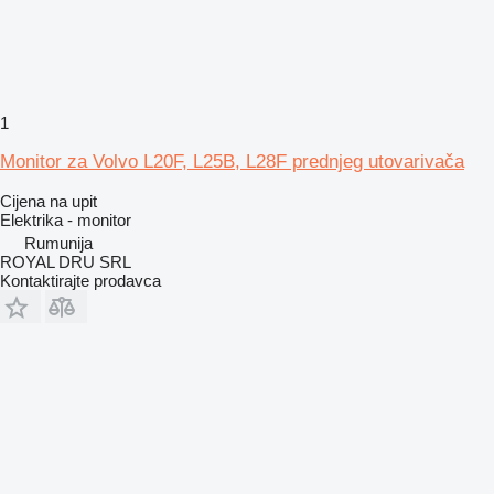
1
Monitor za Volvo L20F, L25B, L28F prednjeg utovarivača
Cijena na upit
Elektrika - monitor
Rumunija
ROYAL DRU SRL
Kontaktirajte prodavca