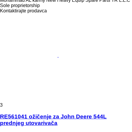
Mohammad AL karmy New Heavy Equip Spare Parts TR L.L.C
Sole proprietorship
Kontaktirajte prodavca
3
RE561041 ožičenje za John Deere 544L
prednjeg utovarivača