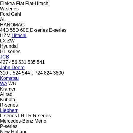
Elektra
Fiat
Fiat-Hitachi
W-series
Ford
Gehl
AL
HANOMAG
44D
55D
60E
D-series
E-series
HZM
Hitachi
LX
ZW
Hyundai
HL-series
JCB
427
456
531
535
541
John Deere
310 J
524
544 J
724
824
3800
Komatsu
WA
WB
Kramer
Allrad
Kubota
R-series
Liebherr
L-series
LH
LR
R-series
Mercedes-Benz
Merlo
P-series
New Holland