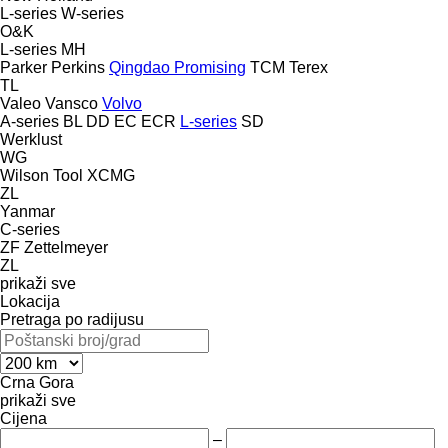
L-series
W-series
O&K
L-series
MH
Parker
Perkins
Qingdao Promising
TCM
Terex
TL
Valeo
Vansco
Volvo
A-series
BL
DD
EC
ECR
L-series
SD
Werklust
WG
Wilson Tool
XCMG
ZL
Yanmar
C-series
ZF
Zettelmeyer
ZL
prikaži sve
Lokacija
Pretraga po radijusu
Crna Gora
prikaži sve
Cijena
–