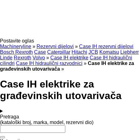
Postavite oglas
Machineryline
»
Rezervni dijelovi
»
Case IH rezervni dijelovi
Bosch Rexroth
Case
Caterpillar
Hitachi
JCB
Komatsu
Liebherr
Linde
Rexroth
Volvo
»
Case IH elektrike
Case IH hidraulični
cilindri
Case IH hidraulični razvodnici
»
Case IH elektrike za
građevinskih utovarivača
»
Case IH elektrike za
građevinskih utovarivača
Pretraga
(kataloški broj, marka, model, rezervni dio)