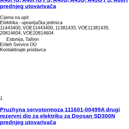
prednjeg utovarivača
Cijena na upit
Elektrika - upravljačka jedinica
11443400, VOE11443400, 11381435, VOE11381435,
20814604, VOE20814604
Estonija, Tallinn
Eriteh Service OÜ
Kontaktirajte prodavca
1
Pruzhyna servotormoza 111601-00499A drugi
rezervni dio za elektriku za Doosan SD300N
prednjeg utovarivača