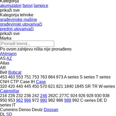
Kategorija
akumulatori
farovi
lampice
prikaži sve
Kategorija tehnike
građevinske mašine
građevinski utovarivači
prednji utovarivači
prikaži sve
Marka
Po ovom zahtjevu ništa nije pronađeno
Ahlmann
AS
AZ
Atlas
AR
Bell
Bobcat
453
463
553
751
753
763
864
873
A series
S series
T series
CNH
CTP
Case IH
Case
320
420
440
445
450
570
621
821
1840
1845
SR
TR
W-series
Caterpillar
216
226
232
236
242
246
262C
277C
924
926
928
930
938
950
953
962
966
972
980
982
986
988
992
C-series
DE
D
series
IT
Cummins
Denso
Deutz
Doosan
DL
SD