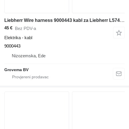
Liebherr Wire harness 9000443 kabl za Liebherr L574 / L580 / L564 / L506 / L524 prednjeg utovarivača
45 €
Bez PDV-a
Elektrika - kabl
9000443
Nizozemska, Ede
Grovema BV