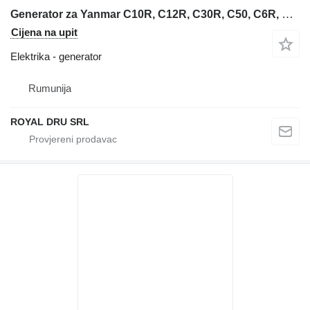
Generator za Yanmar C10R, C12R, C30R, C50, C6R, C8R, CG3D mini utovarivača gusjeničara
Cijena na upit
Elektrika - generator
Rumunija
ROYAL DRU SRL