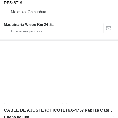
RE546719
Meksiko, Chihuahua
Maquinaria Wiebe Km 24 Sa
CABLE DE AJUSTE (CHICOTE) 9X-4757 kabl za Caterpillar IT28F prednjeg utovarivača
Cijena na upit