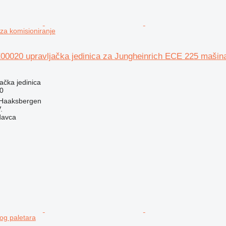
a komisioniranje
00020 upravljačka jedinica za Jungheinrich ECE 225 mašina
jačka jedinica
0
 Haaksbergen
.
davca
og paletara