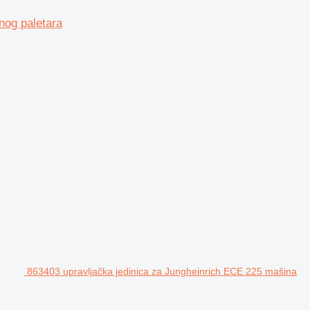
nog paletara
863403 upravljačka jedinica za Jungheinrich ECE 225 mašina