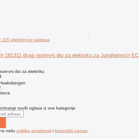
 225 električnog paletara
h 181311 drugi rezervni dio za elektriku za Jungheinrich EC
rezervni dio za elektriku
4
 Haaksbergen
.
davca
 primanje novih oglasa iz ove kategorije
e na našu
politiku privatnosti
i
korisnički ugovor
.