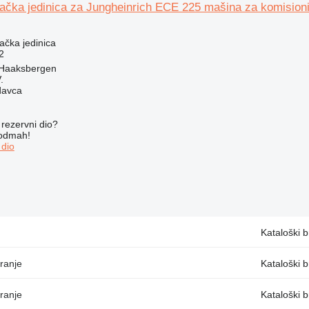
ačka jedinica za Jungheinrich ECE 225 mašina za komisioni
jačka jedinica
2
 Haaksbergen
.
davca
rezervni dio?
 odmah!
 dio
Kataloški 
ranje
Kataloški 
ranje
Kataloški 