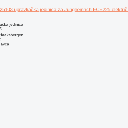
25103 upravljačka jedinica za Jungheinrich ECE225 električ
jačka jedinica
5
 Haaksbergen
.
davca