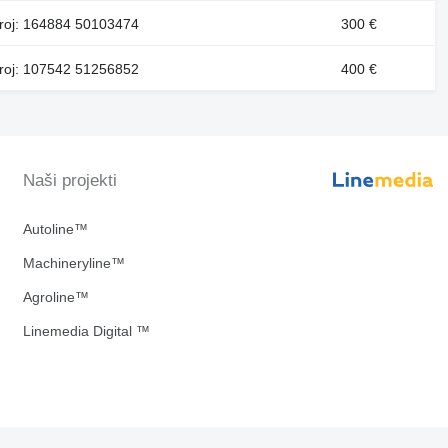
broj: 164884 50103474
300 €
broj: 107542 51256852
400 €
Naši projekti
Autoline™
Machineryline™
Agroline™
Linemedia Digital ™