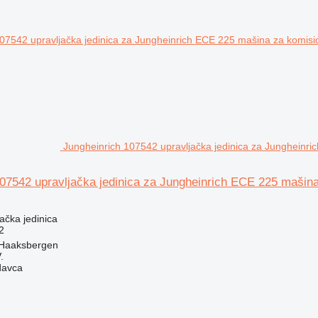
Jungheinrich 107542 upravljačka jedinica za Jungheinri
07542 upravljačka jedinica za Jungheinrich ECE 225 mašina
jačka jedinica
2
 Haaksbergen
.
davca