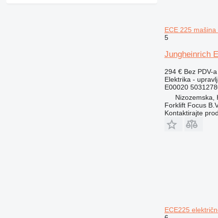
ECE 225 mašina z
5
Jungheinrich E
294 €
Bez PDV-a
Elektrika - upravl
E00020 5031278
Nizozemska,
Forklift Focus B.V
Kontaktirajte pro
ECE225 električn
6