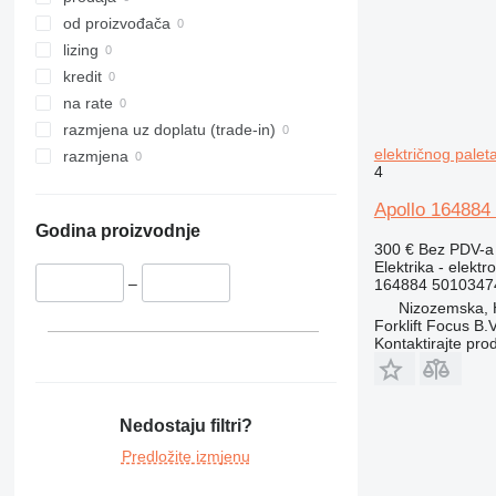
od proizvođača
lizing
kredit
na rate
razmjena uz doplatu (trade-in)
električnog palet
razmjena
4
Apollo 164884 
Godina proizvodnje
300 €
Bez PDV-a
Elektrika - elekt
–
164884 5010347
Nizozemska,
Forklift Focus B.V
Kontaktirajte pro
Nedostaju filtri?
Predložite izmjenu