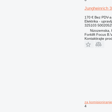
Jungheinrich 3
170 €
Bez PDV-a
Elektrika - upravl
325103 5002052
Nizozemska,
Forklift Focus B.V
Kontaktirajte pro
za komisioniranje
4