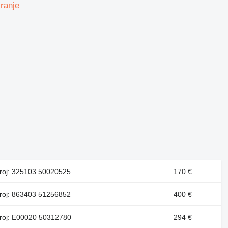
ranje
broj: 325103 50020525
170 €
broj: 863403 51256852
400 €
broj: E00020 50312780
294 €