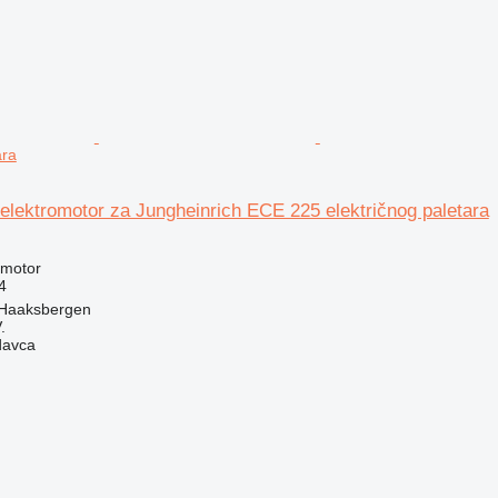
ara
elektromotor za Jungheinrich ECE 225 električnog paletara
romotor
4
 Haaksbergen
.
davca