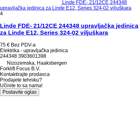
Linde FDE- 21/12CE 244348
upravljačka jedinica za Linde E12, Series 324-02 viljuškara
4
Linde FDE- 21/12CE 244348 upravljačka jedinica
za Linde E12, Series 324-02 viljuškara
75 €
Bez PDV-a
Elektrika - upravljačka jedinica
244348 3903601398
Nizozemska, Haaksbergen
Forklift Focus B.V.
Kontaktirajte prodavca
Prodajete tehniku?
Učinite to sa nama!
Postavite oglas