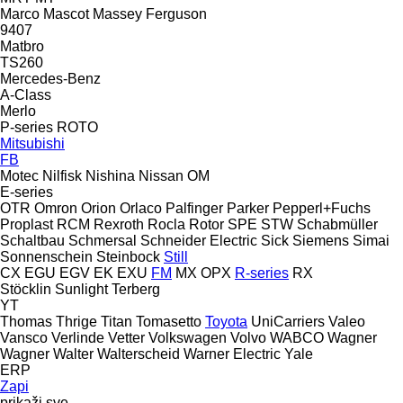
Marco
Mascot
Massey Ferguson
9407
Matbro
TS260
Mercedes-Benz
A-Class
Merlo
P-series
ROTO
Mitsubishi
FB
Motec
Nilfisk
Nishina
Nissan
OM
E-series
OTR
Omron
Orion
Orlaco
Palfinger
Parker
Pepperl+Fuchs
Proplast
RCM
Rexroth
Rocla
Rotor
SPE
STW
Schabmüller
Schaltbau
Schmersal
Schneider Electric
Sick
Siemens
Simai
Sonnenschein
Steinbock
Still
CX
EGU
EGV
EK
EXU
FM
MX
OPX
R-series
RX
Stöcklin
Sunlight
Terberg
YT
Thomas
Thrige Titan
Tomasetto
Toyota
UniCarriers
Valeo
Vansco
Verlinde
Vetter
Volkswagen
Volvo
WABCO
Wagner
Wagner
Walter
Walterscheid
Warner Electric
Yale
ERP
Zapi
prikaži sve