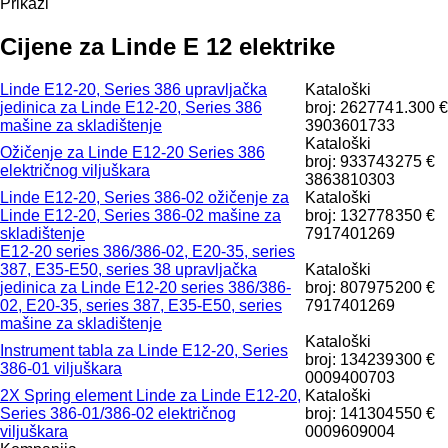
Prikaži
Cijene za Linde E 12 elektrike
Linde E12-20, Series 386 upravljačka
Kataloški
jedinica za Linde E12-20, Series 386
broj: 262774
1.300 €
mašine za skladištenje
3903601733
Kataloški
Ožičenje za Linde E12-20 Series 386
broj: 933743
275 €
električnog viljuškara
3863810303
Linde E12-20, Series 386-02 ožičenje za
Kataloški
Linde E12-20, Series 386-02 mašine za
broj: 132778
350 €
skladištenje
7917401269
E12-20 series 386/386-02, E20-35, series
387, E35-E50, series 38 upravljačka
Kataloški
jedinica za Linde E12-20 series 386/386-
broj: 807975
200 €
02, E20-35, series 387, E35-E50, series
7917401269
mašine za skladištenje
Kataloški
Instrument tabla za Linde E12-20, Series
broj: 134239
300 €
386-01 viljuškara
0009400703
2X Spring element Linde za Linde E12-20,
Kataloški
Series 386-01/386-02 električnog
broj: 141304
550 €
viljuškara
0009609004