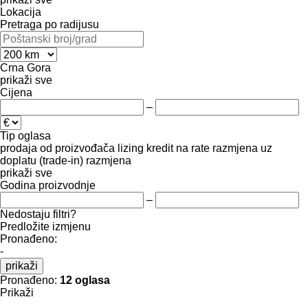
Lokacija
Pretraga po radijusu
Crna Gora
prikaži sve
Cijena
–
Tip oglasa
prodaja
od proizvođača
lizing
kredit
na rate
razmjena uz
doplatu (trade-in)
razmjena
prikaži sve
Godina proizvodnje
–
Nedostaju filtri?
Predložite izmjenu
Pronađeno:
-
prikaži
Pronađeno:
12 oglasa
Prikaži