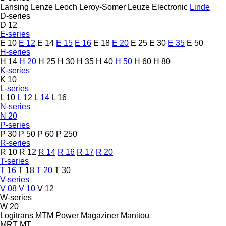
Lansing
Lenze
Leoch
Leroy-Somer
Leuze Electronic
Linde
D-series
D 12
E-series
E 10
E 12
E 14
E 15
E 16
E 18
E 20
E 25
E 30
E 35
E 50
H-series
H 14
H 20
H 25
H 30
H 35
H 40
H 50
H 60
H 80
K-series
K 10
L-series
L 10
L 12
L 14
L 16
N-series
N 20
P-series
P 30
P 50
P 60
P 250
R-series
R 10
R 12
R 14
R 16
R 17
R 20
T-series
T 16
T 18
T 20
T 30
V-series
V 08
V 10
V 12
W-series
W 20
Logitrans
MTM Power
Magaziner
Manitou
MRT
MT