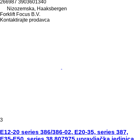
266987 3903601340
Nizozemska, Haaksbergen
Forklift Focus B.V.
Kontaktirajte prodavca
3
E12-20 series 386/386-02, E20-35, series 387,
E35-E50, series 38 807975 upravljačka jedinica