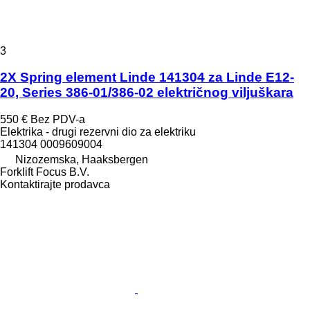
3
2X Spring element Linde 141304 za Linde E12-
20, Series 386-01/386-02 električnog viljuškara
550 €
Bez PDV-a
Elektrika - drugi rezervni dio za elektriku
141304 0009609004
Nizozemska, Haaksbergen
Forklift Focus B.V.
Kontaktirajte prodavca