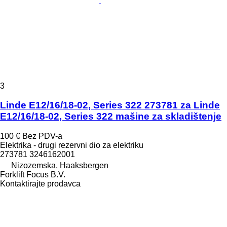
3
Linde E12/16/18-02, Series 322 273781 za Linde
E12/16/18-02, Series 322 mašine za skladištenje
100 €
Bez PDV-a
Elektrika - drugi rezervni dio za elektriku
273781 3246162001
Nizozemska, Haaksbergen
Forklift Focus B.V.
Kontaktirajte prodavca