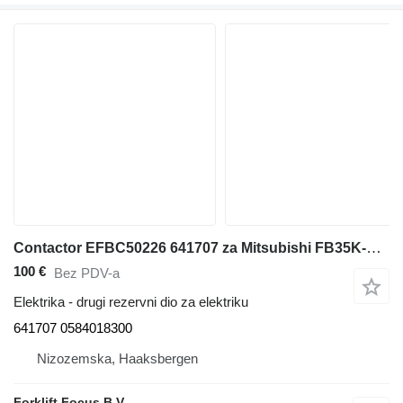
Contactor EFBC50226 641707 za Mitsubishi FB35K-PAC/EP35K-PAC viljuškara
100 €
Bez PDV-a
Elektrika - drugi rezervni dio za elektriku
641707 0584018300
Nizozemska, Haaksbergen
Forklift Focus B.V.