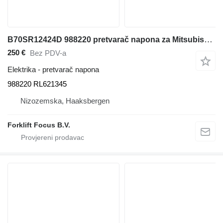
B70SR12424D 988220 pretvarač napona za Mitsubishi B70SR12424D mašine za skladištenje
250 €
Bez PDV-a
Elektrika - pretvarač napona
988220 RL621345
Nizozemska, Haaksbergen
Forklift Focus B.V.