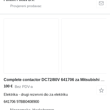
Complete contactor DC72/80V 641706 za Mitsubishi FB35K-PAC/ Caterpillar EP35K-PAC električnog viljuškara
100 €
Bez PDV-a
Elektrika - drugi rezervni dio za elektriku
641706 97BB0408900
Nizozemska, Haaksbergen