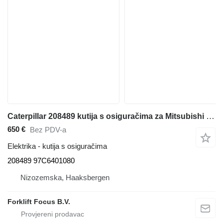
Caterpillar 208489 kutija s osiguračima za Mitsubishi FBP16-30 viljuškara na tri točka
650 €
Bez PDV-a
Elektrika - kutija s osiguračima
208489 97C6401080
Nizozemska, Haaksbergen
Forklift Focus B.V.