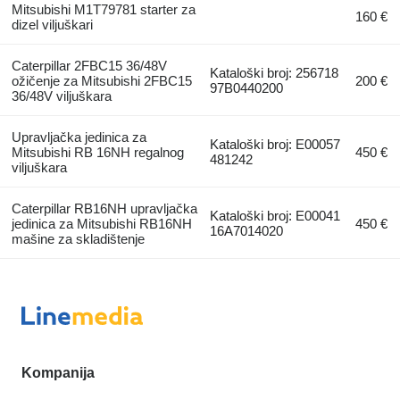
Mitsubishi M1T79781 starter za
160 €
dizel viljuškari
Caterpillar 2FBC15 36/48V
Kataloški broj: 256718
ožičenje za Mitsubishi 2FBC15
200 €
97B0440200
36/48V viljuškara
Upravljačka jedinica za
Kataloški broj: E00057
Mitsubishi RB 16NH regalnog
450 €
481242
viljuškara
Caterpillar RB16NH upravljačka
Kataloški broj: E00041
jedinica za Mitsubishi RB16NH
450 €
16A7014020
mašine za skladištenje
Kompanija