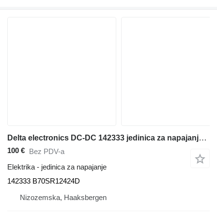
Delta electronics DC-DC 142333 jedinica za napajanje za Mitsubishi EP20ANT,FB20ANT viljuškara
100 €
Bez PDV-a
Elektrika - jedinica za napajanje
142333 B70SR12424D
Nizozemska, Haaksbergen