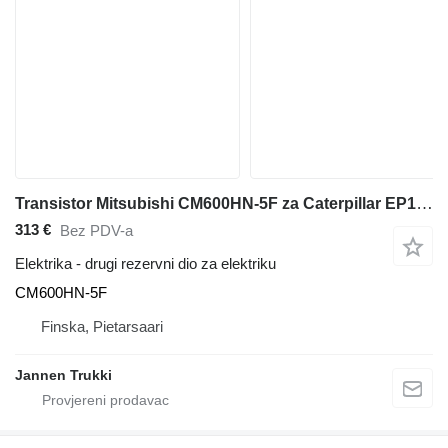
Transistor Mitsubishi CM600HN-5F za Caterpillar EP18KT električnog viljuškara
313 €
Bez PDV-a
Elektrika - drugi rezervni dio za elektriku
CM600HN-5F
Finska, Pietarsaari
Jannen Trukki