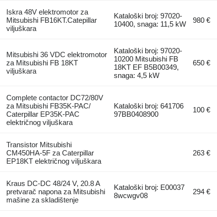
Iskra 48V elektromotor za
Kataloški broj: 97020-
Mitsubishi FB16KT.Catepillar
980 €
10400, snaga: 11,5 kW
viljuškara
Kataloški broj: 97020-
Mitsubishi 36 VDC elektromotor
10200 Mitsubishi FB
za Mitsubishi FB 18KT
650 €
18KT EF B5B00349,
viljuškara
snaga: 4,5 kW
Complete contactor DC72/80V
za Mitsubishi FB35K-PAC/
Kataloški broj: 641706
100 €
Caterpillar EP35K-PAC
97BB0408900
električnog viljuškara
Transistor Mitsubishi
CM450HA-5F za Caterpillar
263 €
EP18KT električnog viljuškara
Kraus DC-DC 48/24 V, 20.8 A
Kataloški broj: E00037
pretvarač napona za Mitsubishi
294 €
8wcwgv08
mašine za skladištenje