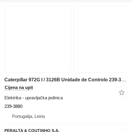
Caterpillar 972G I / 3126B Unidade de Controlo 239-3880 upravljačka jedinica za Caterpillar 972G I prednjeg utovarivača
Cijena na upit
Elektrika - upravljačka jedinica
239-3880
Portugalija, Leiria
PERALTA & COUTINHO S.A.