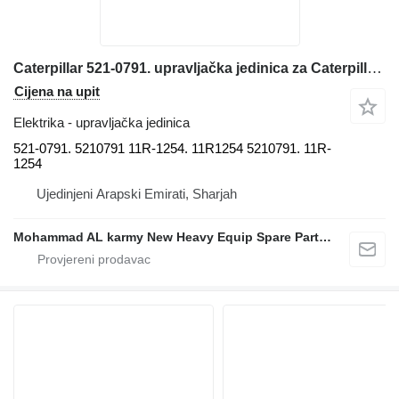
Caterpillar 521-0791. upravljačka jedinica za Caterpillar prednjeg utovarivača
Cijena na upit
Elektrika - upravljačka jedinica
521-0791. 5210791 11R-1254. 11R1254 5210791. 11R-
1254
Ujedinjeni Arapski Emirati, Sharjah
Mohammad AL karmy New Heavy Equip Spare Parts TR L.L.C Sole proprietorship