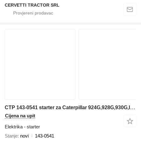
CERVETTI TRACTOR SRL
CTP 143-0541 starter za Caterpillar 924G,928G,930G,IT14G,IT28G,CB-535B,CS-433E prednjeg utovarivača
Cijena na upit
Elektrika - starter
Stanje
novi
143-0541