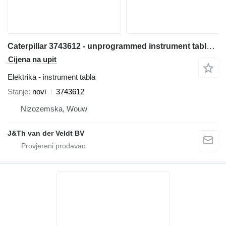
Caterpillar 3743612 - unprogrammed instrument tabla za 972M 966M prednjeg utovarivača
Cijena na upit
Elektrika - instrument tabla
Stanje
novi
3743612
Nizozemska, Wouw
J&Th van der Veldt BV