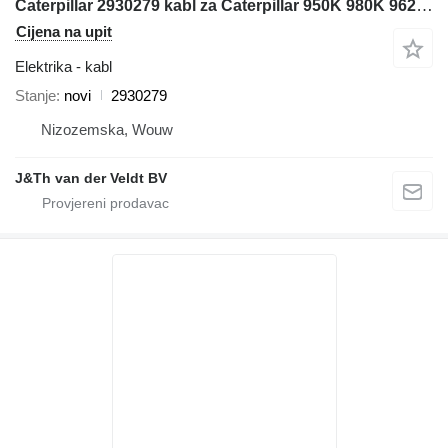
Caterpillar 2930279 kabl za Caterpillar 950K 980K 962K 972K 966K prednjeg utovarivača
Cijena na upit
Elektrika - kabl
Stanje
novi
2930279
Nizozemska, Wouw
J&Th van der Veldt BV