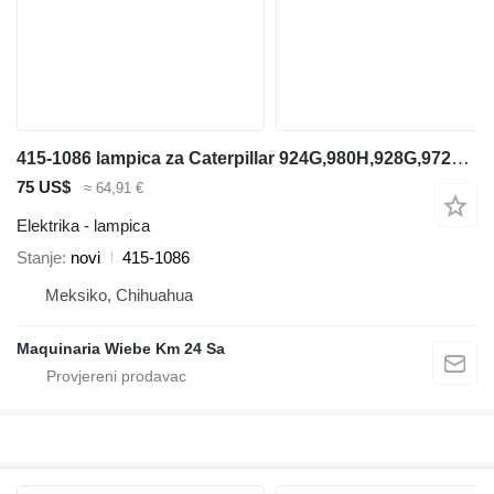
415-1086 lampica za Caterpillar 924G,980H,928G,972H prednjeg utovarivača
75 US$
≈ 64,91 €
Elektrika - lampica
Stanje
novi
415-1086
Meksiko, Chihuahua
Maquinaria Wiebe Km 24 Sa