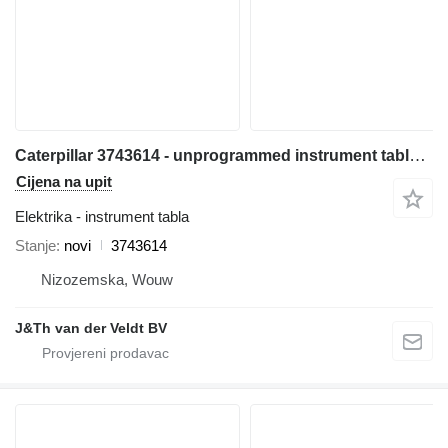
Caterpillar 3743614 - unprogrammed instrument tabla za Caterpillar 950M 980M 962M 972M 982M 966M prednjeg utovarivača
Cijena na upit
Elektrika - instrument tabla
Stanje
novi
3743614
Nizozemska, Wouw
J&Th van der Veldt BV