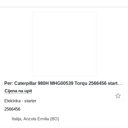
Per: Caterpillar 980H MHG00539 Torqu 2566456 starter za Caterpillar 980H MHG00539 prednjeg utovarivača
Cijena na upit
Elektrika - starter
2566456
Italija, Anzola Emilia (BO)