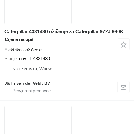
Caterpillar 4331430 ožičenje za Caterpillar 972J 980K MD6290 MD6420 prednjeg utovarivača
Cijena na upit
Elektrika - ožičenje
Stanje
novi
4331430
Nizozemska, Wouw
J&Th van der Veldt BV