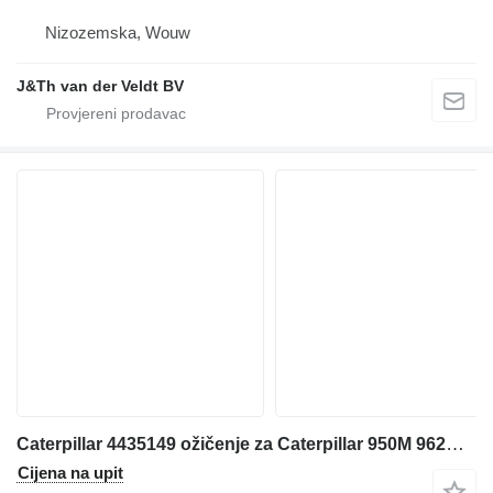
Nizozemska, Wouw
J&Th van der Veldt BV
Caterpillar 4435149 ožičenje za Caterpillar 950M 962M prednjeg utovarivača
Cijena na upit