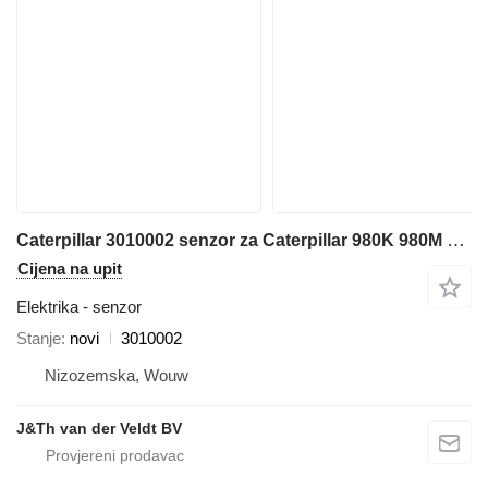
Caterpillar 3010002 senzor za Caterpillar 980K 980M 972M 982M 972K 966K 966M prednjeg utovarivača
Cijena na upit
Elektrika - senzor
Stanje
novi
3010002
Nizozemska, Wouw
J&Th van der Veldt BV