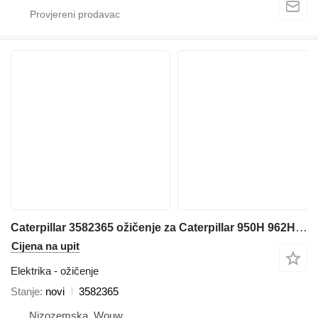
Caterpillar 3582365 ožičenje za Caterpillar 950H 962H 972H 966H IT62H prednjeg utovarivača
Cijena na upit
Elektrika - ožičenje
Stanje
novi
3582365
Nizozemska, Wouw