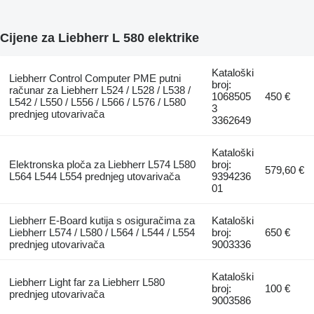
Cijene za Liebherr L 580 elektrike
Kataloški
Liebherr Control Computer PME putni
broj:
računar za Liebherr L524 / L528 / L538 /
1068505
450 €
L542 / L550 / L556 / L566 / L576 / L580
3
prednjeg utovarivača
3362649
Kataloški
Elektronska ploča za Liebherr L574 L580
broj:
579,60 €
L564 L544 L554 prednjeg utovarivača
9394236
01
Liebherr E-Board kutija s osiguračima za
Kataloški
Liebherr L574 / L580 / L564 / L544 / L554
broj:
650 €
prednjeg utovarivača
9003336
Kataloški
Liebherr Light far za Liebherr L580
broj:
100 €
prednjeg utovarivača
9003586