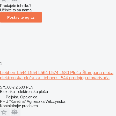
Prodajete tehniku?
Učinite to sa nama!
Postavite oglas
1
Liebherr L544 L554 L564 L574 L580 Ploča Štampana ploča
elektronska ploča za Liebherr L544 prednjeg utovarivača
579,60 €
2.500 PLN
Elektrika - elektronska ploča
Poljska, Opalenica
PHU "Karetina" Agnieszka Wilczyńska
Kontaktirajte prodavca