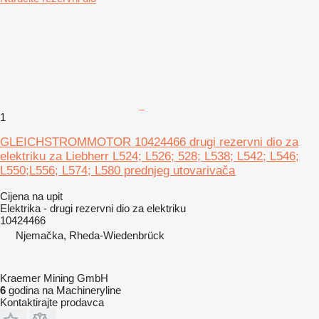
1
GLEICHSTROMMOTOR 10424466 drugi rezervni dio za
elektriku za Liebherr L524; L526; 528; L538; L542; L546;
L550;L556; L574; L580 prednjeg utovarivača
Cijena na upit
Elektrika - drugi rezervni dio za elektriku
10424466
Njemačka, Rheda-Wiedenbrück
Kraemer Mining GmbH
6
godina na Machineryline
Kontaktirajte prodavca