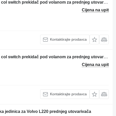
Volvo L20B/L25B - ZM2808703 - Steer col switch prekidač pod volanom za prednjeg utovarivača
Cijena na upit
Kontaktirajte prodavca
Volvo L40B/L45B - ZM2804704 - Steer col switch prekidač pod volanom za prednjeg utovarivača
Cijena na upit
Kontaktirajte prodavca
 jedinica za Volvo L220 prednjeg utovarivača