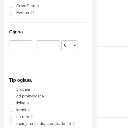
Crna Gora
992
TM
EC 290
L30
Evropa
C-series
EC 300
L45
Španjolska
D series
EC 360
L50
Rumunija
IT
EC 380
L60
Cijena
Italija
EC 460
L70
Nizozemska
EC 480
L90
–
Estonija
L110
Švedska
L120
Poljska
L150
Danska
L180
L220
Tip oglasa
L250
L330
prodaja
L350
od proizvođača
lizing
kredit
na rate
razmjena uz doplatu (trade-in)