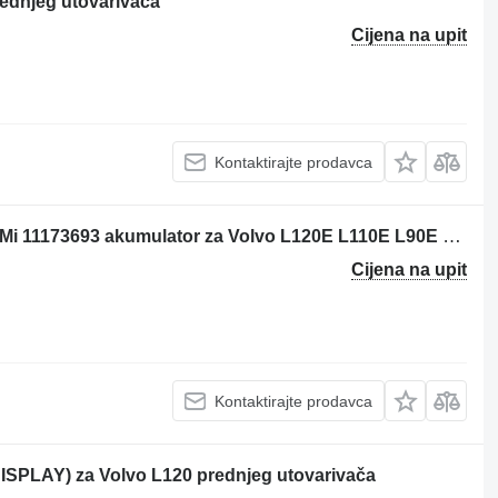
rednjeg utovarivača
Cijena na upit
Kontaktirajte prodavca
Per: VOLVO L120E L110E L90E L90F Mi 11173693 akumulator za Volvo L120E L110E L90E L90F prednjeg utovarivača
Cijena na upit
Kontaktirajte prodavca
SPLAY) za Volvo L120 prednjeg utovarivača