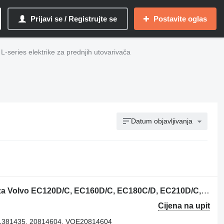
Prijavi se / Registrujte se
Postavite oglas
 L-series elektrike za prednjih utovarivača
Datum objavljivanja
Volvo 11443400 upravljačka jedinica za Volvo EC120D/C, EC160D/C, EC180C/D, EC210D/C, EC220D, EC290C, EC300D, EC330C, EC380D, EC480D, L70F, L60F, L90F, L110E, L120E, A25F, A25F/G, A25G, A30F, A30F/G, A30G, A35F, A35F FS, A35F/G, A35F/G FS, A35G, A40F, A40F FS, A40F/G, A40F/G FS, A40G, A45G, A45G FS, A60H prednjeg utovarivača
Cijena na upit
1381435, 20814604, VOE20814604