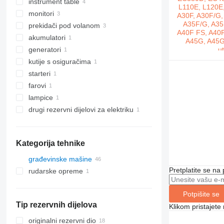
instrument table
monitori
prekidači pod volanom
akumulatori
generatori
kutije s osiguračima
starteri
farovi
lampice
drugi rezervni dijelovi za elektriku
Kategorija tehnike
građevinske mašine
Pretplatite se na
rudarske opreme
bageri
građevinski utovarivači
opreme za kamenolome
bageri-utovarivači
Potpišite se
mini bageri
prednji utovarivači
zglobni damperi
Tip rezervnih dijelova
Klikom pristajet
originalni rezervni dio