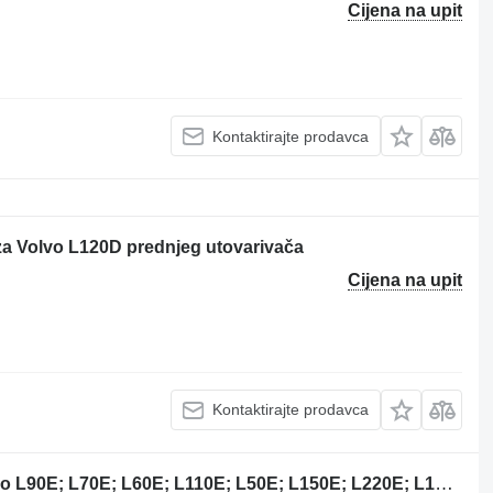
Cijena na upit
Kontaktirajte prodavca
 za Volvo L120D prednjeg utovarivača
Cijena na upit
Kontaktirajte prodavca
11170013 upravljačka jedinica za Volvo L90E; L70E; L60E; L110E; L50E; L150E; L220E; L180E; L150E; L120E; L110E; L180E; L220D; L50D; L70D; L90D; L120D; L150D; L180D; L180D; L330D; L220E; L150E; L180E; L180E; L330E; L120E; L330D; L220E; L150E; L180E; L180E; L330E; L120E; L330D; L220E; L150E; L180E; L180E; L330E; L120E; prednjeg utovarivača