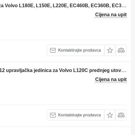
Volvo 20577131 upravljačka jedinica za Volvo L180E, L150E, L220E, EC460B, EC360B, EC330B, A40D. A35D, A30D, A25D prednjeg utovarivača
Cijena na upit
Kontaktirajte prodavca
Per: VOLVO L120C Centralina 11042112 upravljačka jedinica za Volvo L120C prednjeg utovarivača
Cijena na upit
Kontaktirajte prodavca