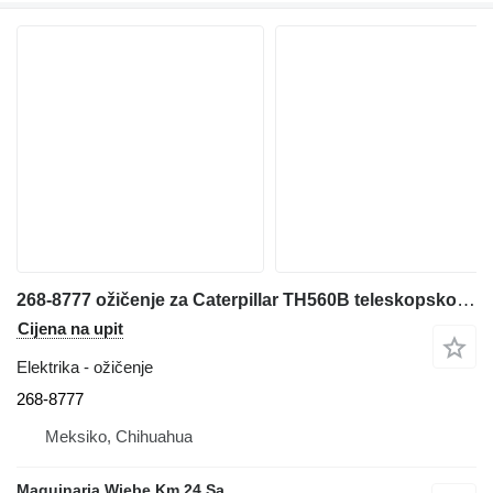
268-8777 ožičenje za Caterpillar TH560B teleskopskog utovarivača
Cijena na upit
Elektrika - ožičenje
268-8777
Meksiko, Chihuahua
Maquinaria Wiebe Km 24 Sa