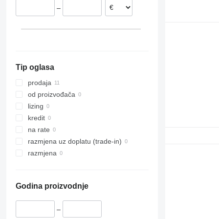
–
TH407
TH560
Tip oglasa
prodaja
od proizvođača
lizing
kredit
na rate
razmjena uz doplatu (trade-in)
razmjena
Godina proizvodnje
–