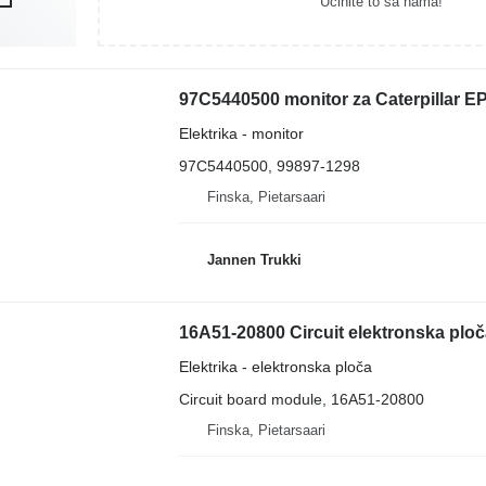
Učinite to sa nama!
97C5440500 monitor za Caterpillar EP
Elektrika - monitor
97C5440500, 99897-1298
Finska, Pietarsaari
Jannen Trukki
16A51-20800 Circuit elektronska ploča
Elektrika - elektronska ploča
Circuit board module, 16A51-20800
Finska, Pietarsaari