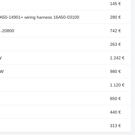
145 €
 16A50-14901+ wiring harness 16A50-03100
280 €
51-20800
742 €
263 €
W
1.242 €
kW
980 €
1.120 €
850 €
440 €
313 €