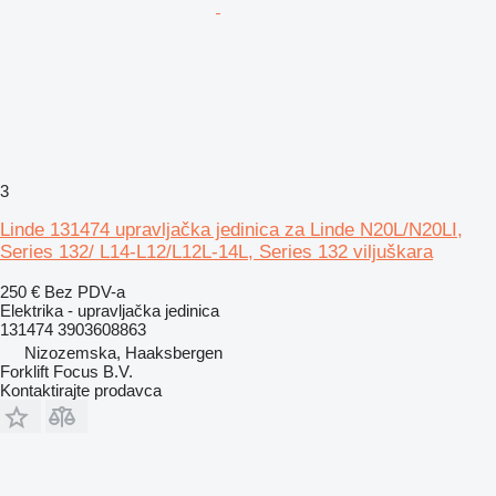
3
Linde 131474 upravljačka jedinica za Linde N20L/N20LI,
Series 132/ L14-L12/L12L-14L, Series 132 viljuškara
250 €
Bez PDV-a
Elektrika - upravljačka jedinica
131474 3903608863
Nizozemska, Haaksbergen
Forklift Focus B.V.
Kontaktirajte prodavca