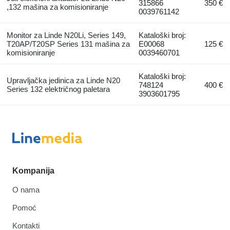
315866
350 €
,132 mašina za komisioniranje
0039761142
Monitor za Linde N20Li, Series 149,
Kataloški broj:
T20AP/T20SP Series 131 mašina za
E00068
125 €
komisioniranje
0039460701
Kataloški broj:
Upravljačka jedinica za Linde N20
748124
400 €
Series 132 električnog paletara
3903601795
Kompanija
O nama
Pomoć
Kontakti