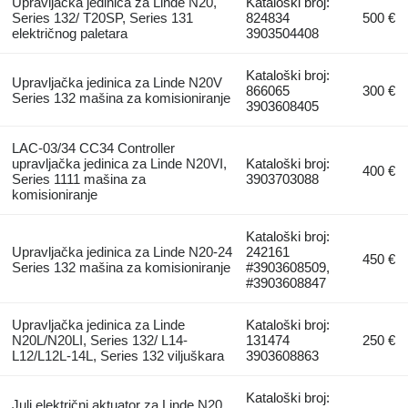
Upravljačka jedinica za Linde N20,
Kataloški broj:
Series 132/ T20SP, Series 131
824834
500 €
električnog paletara
3903504408
Kataloški broj:
Upravljačka jedinica za Linde N20V
866065
300 €
Series 132 mašina za komisioniranje
3903608405
LAC-03/34 CC34 Controller
upravljačka jedinica za Linde N20VI,
Kataloški broj:
400 €
Series 1111 mašina za
3903703088
komisioniranje
Kataloški broj:
Upravljačka jedinica za Linde N20-24
242161
450 €
Series 132 mašina za komisioniranje
#3903608509,
#3903608847
Upravljačka jedinica za Linde
Kataloški broj:
N20L/N20LI, Series 132/ L14-
131474
250 €
L12/L12L-14L, Series 132 viljuškara
3903608863
Kataloški broj:
Juli električni aktuator za Linde N20