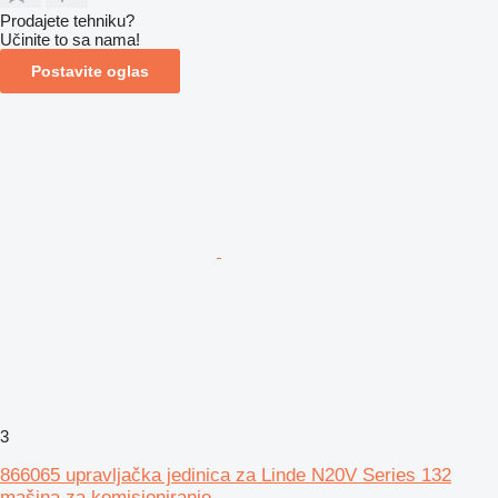
Prodajete tehniku?
Učinite to sa nama!
Postavite oglas
3
866065 upravljačka jedinica za Linde N20V Series 132
mašina za komisioniranje