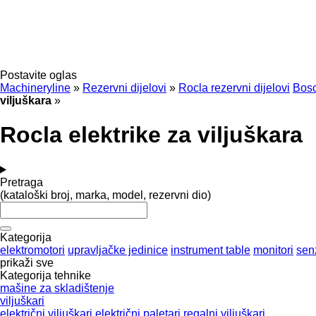
Postavite oglas
Machineryline
»
Rezervni dijelovi
»
Rocla rezervni dijelovi
Bosc
viljuškara
»
Rocla elektrike za viljuškara
Pretraga
(kataloški broj, marka, model, rezervni dio)
Kategorija
elektromotori
upravljačke jedinice
instrument table
monitori
sen
prikaži sve
Kategorija tehnike
mašine za skladištenje
viljuškari
električni viljuškari
električni paletari
regalni viljuškari