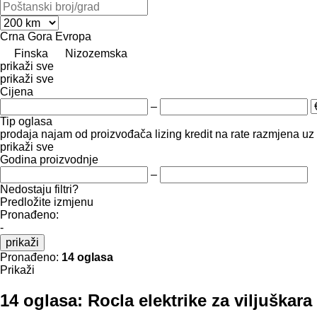
Crna Gora
Evropa
Finska
Nizozemska
prikaži sve
prikaži sve
Cijena
–
Tip oglasa
prodaja
najam
od proizvođača
lizing
kredit
na rate
razmjena uz 
prikaži sve
Godina proizvodnje
–
Nedostaju filtri?
Predložite izmjenu
Pronađeno:
-
prikaži
Pronađeno:
14 oglasa
Prikaži
14 oglasa:
Rocla elektrike za viljuškara