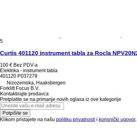
5
Curtis 401120 instrument tabla za Rocla NPV20N
100 €
Bez PDV-a
Elektrika - instrument tabla
401120 P037279
Nizozemska, Haaksbergen
Forklift Focus B.V.
Kontaktirajte prodavca
Pretplatite se na primanje novih oglasa iz ove kategorije
Potpišite se
Klikom pristajete na našu
politiku privatnosti
i
korisnički ugovor
.