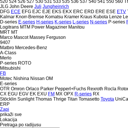
520
524
526
527
530
531
533
535
536
537
540
541
550
560
T
JLG
John Deere
Juli
Jungheinrich
DFG
ECE
EFG
EJC
EJE
EKS
EKX
ERC
ERD
ERE
ESE
ETV
Kalmar
Knorr-Bremse
Komatsu
Kramer
Kraus
Kubota
Lenze
Le
D-series
E-series
H-series
K-series
L-series
N-series
P-series
Logitrans
MTM Power
Magaziner
Manitou
MRT
MT
Marco
Mascot
Massey Ferguson
9407
Matbro
Mercedes-Benz
A-Class
Merlo
P-series
ROTO
Mitsubishi
FB
Motec
Nishina
Nissan
OM
E-series
OTR
Omron
Orlaco
Parker
Pepperl+Fuchs
Rexroth
Rocla
Roto
CX
EGU
EGV
EK
EXU
FM
MX
OPX
R-series
RX
Stöcklin
Sunlight
Thomas
Thrige Titan
Tomasetto
Toyota
UniCar
ERP
Zapi
prikaži sve
Lokacija
Pretraga po radijusu