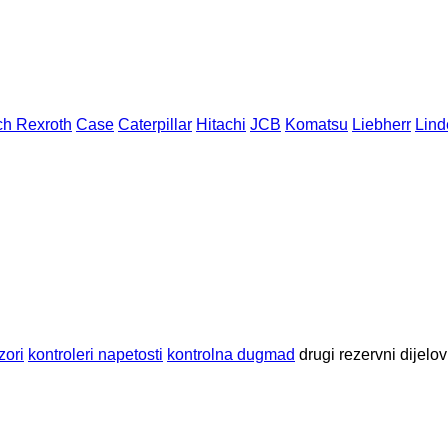
h Rexroth
Case
Caterpillar
Hitachi
JCB
Komatsu
Liebherr
Lind
zori
kontroleri napetosti
kontrolna dugmad
drugi rezervni dijelov