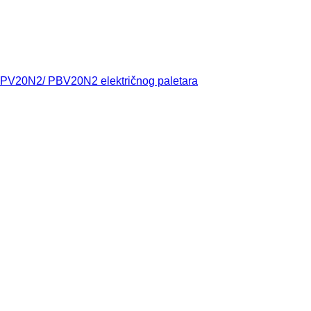
 NPV20N2/ PBV20N2 električnog paletara