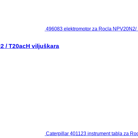
496083 elektromotor za Rocla NPV20N2/ 
 / T20acH viljuškara
Caterpillar 401123 instrument tabla za 