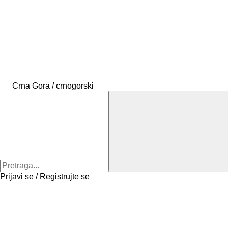
Crna Gora / crnogorski
Prijavi se / Registrujte se