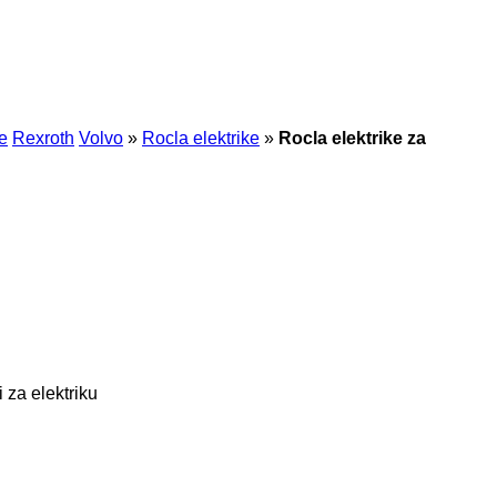
e
Rexroth
Volvo
»
Rocla elektrike
»
Rocla elektrike za
i za elektriku