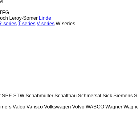
M
TFG
och
Leroy-Somer
Linde
R-series
T-series
V-series
W-series
r
SPE
STW
Schabmüller
Schaltbau
Schmersal
Sick
Siemens
S
riers
Valeo
Vansco
Volkswagen
Volvo
WABCO
Wagner
Wagne