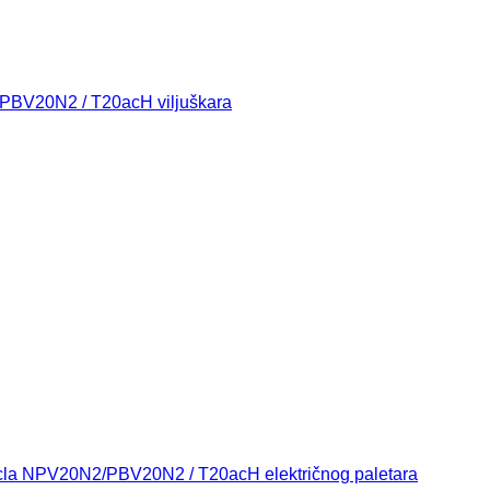
PBV20N2 / T20acH viljuškara
Rocla NPV20N2/PBV20N2 / T20acH električnog paletara