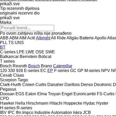
prikaži sve
Tip rezervnih dijelova
originalni rezervni dio
prikaži sve
Marka
Po ovom zahtjevu ništa nije pronađeno
ABB
ABM
AIM
Actil
Albright
All Ride
Allgäu Batterie
Apollo
Atla
PLL
TS
UNS
BT
C-series
LPE
LWE
OSE
SWE
Balkancar
Bernstein
Bobcat
T series
Bosch Rexroth
Bosch
Brano
Caterpillar
120
330
926
E-series
EC
EP
F-series
GC
GP
M-series
NPV
N
Cesab
Claas
Scorpion
Targo
Clark-Hurth
Crown
Curtis
Danaher
Danfoss
Denso
Deutronic
D
Pegasus
Doosan
EGS
Eaton
Elma Troyan
Engel
Euroricambi
FS-Curtis
CPD
Hawker
Hella
Hirschmann
Hitachi
Hoppecke
Hydac
Hyster
H-series
R-series
IBV
IPC
Ifm
Impco
Industrie Automation
Iskra
JCB