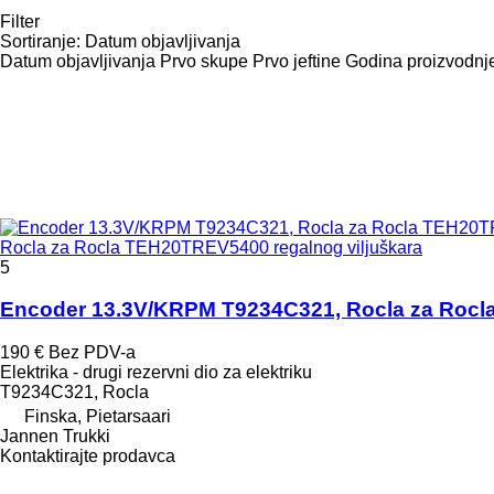
Filter
Sortiranje
:
Datum objavljivanja
Datum objavljivanja
Prvo skupe
Prvo jeftine
Godina proizvodnje
Rocla za Rocla TEH20TREV5400 regalnog viljuškara
5
Encoder 13.3V/KRPM T9234C321, Rocla za Rocla
190 €
Bez PDV-a
Elektrika - drugi rezervni dio za elektriku
T9234C321, Rocla
Finska, Pietarsaari
Jannen Trukki
Kontaktirajte prodavca