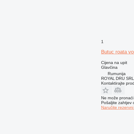
1
Butuc roata v
Cijena na upit
Glavčina
Rumunija
ROYAL DRU SRL
Kontaktirajte pro
Ne može pronaći 
Pošaljite zahtjev
Naručite rezervni