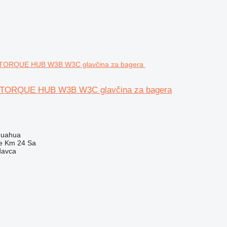
TORQUE HUB W3B W3C glavčina za bagera
huahua
e Km 24 Sa
davca