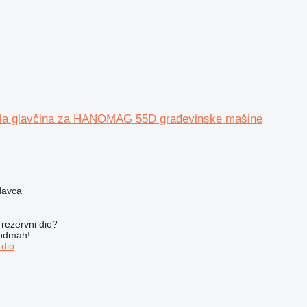
ola glavčina za HANOMAG 55D građevinske mašine
davca
rezervni dio?
 odmah!
 dio