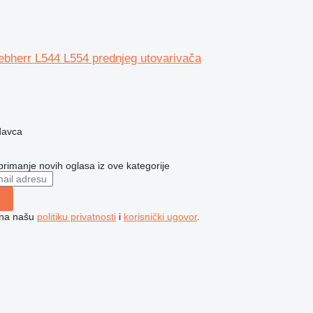
ebherr L544 L554 prednjeg utovarivača
davca
 primanje novih oglasa iz ove kategorije
e na našu
politiku privatnosti
i
korisnički ugovor
.