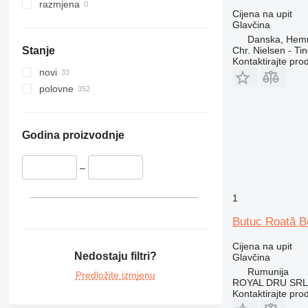
razmjena
Cijena na upit
Glavčina
Danska, Hem
Chr. Nielsen - T
Stanje
Kontaktirajte pro
novi
polovne
Godina proizvodnje
–
1
Butuc Roată B
Cijena na upit
Nedostaju filtri?
Glavčina
Rumunija
Predložite izmjenu
ROYAL DRU SRL
Kontaktirajte pro