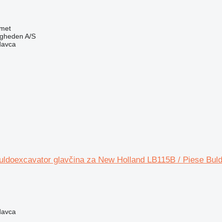
met
ingheden A/S
davca
uldoexcavator glavčina za New Holland LB115B / Piese Bul
davca