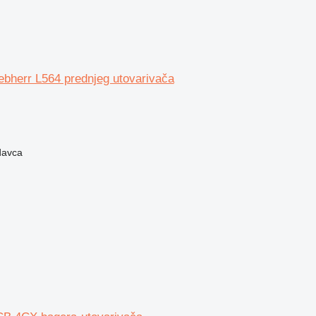
ebherr L564 prednjeg utovarivača
davca