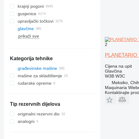
krajnji pogoni
gusjenice
upravljački točkovi
gumene gusjenice
glavčine
gusjenični lanci
prikaži sve
metalne gusjenice
papuče za gusjenice
2
gusjenični sistemi
PLANETARIO 
Kategorija tehnike
gumenе podlogе
Cijena na upit
građevinske mašine
Glavčina
mašine za skladištenje
bageri
W3B W3C
Meksiko, Chi
rudarske opreme
kranovi
viljuškari
bageri-utovarivači
Maquinaria Wieb
opreme za betonske radove
opreme za kamenolome
mini bageri
autodizalice
dizel viljuškari
Kontaktirajte pro
valjci
dizalice za sve terene
kamioni s mješalicom za beton
električni viljuškari
zglobni damperi
Tip rezervnih dijelova
opreme za zemljane radove
teleskopski utovarivači
dizalice
buldožeri
originalni rezervni dio
građevinski utovarivači
grejderi
teleskopske dizalice
analogni
druge građevinske opreme
kompaktori
mini utovarivači
prednji utovarivači