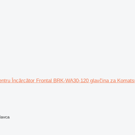
entru Încărcător Frontal BRK-WA30-120 glavčina za Komats
davca