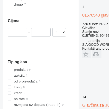
druge
Rumunija
1
Nizozemska
Ukrajina
01576543 glav
Danska
Cijena
Njemačka
720 €
Bez PDV-a
Glavčina
Poljska
Stanje
novi
–
Italija
01576543, 9049
Španjolska
Letonija
SIA GOOD WOR
Irska
Kontaktirajte pro
prikaži sve
Tip oglasa
prodaja
aukcija
od proizvođača
lizing
kredit
14
na rate
razmjena uz doplatu (trade-in)
Glavčina za J