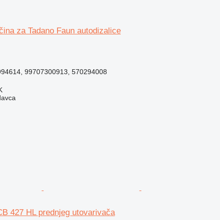
čina za Tadano Faun autodizalice
994614, 99707300913, 570294008
K
davca
CB 427 HL prednjeg utovarivača