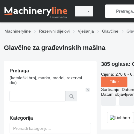
Machineryline
Rezervni dijelovi
Vješanja
Glavčine
Gla
Glavčine za građevinskih mašina
385 oglasa:
Pretraga
Cijena:
270 € - 6
(kataloški broj, marka, model, rezervni
Filter
dio)
Sortiranje
:
Datum 
Datum objavljivan
Kategorija