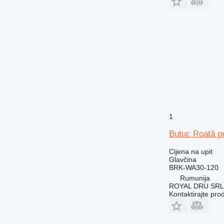
1
Butuc Roată p
Cijena na upit
Glavčina
BRK-WA30-120
Rumunija
ROYAL DRU SRL
Kontaktirajte pro