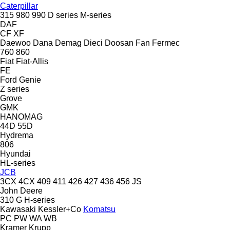
Caterpillar
315
980
990
D series
M-series
DAF
CF
XF
Daewoo
Dana
Demag
Dieci
Doosan
Fan
Fermec
760
860
Fiat
Fiat-Allis
FE
Ford
Genie
Z series
Grove
GMK
HANOMAG
44D
55D
Hydrema
806
Hyundai
HL-series
JCB
3CX
4CX
409
411
426
427
436
456
JS
John Deere
310 G
H-series
Kawasaki
Kessler+Co
Komatsu
PC
PW
WA
WB
Kramer
Krupp