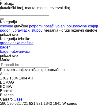
Pretraga
(kataloški broj, marka, model, rezervni dio)
Kategorija
osovine
glavčine
potporni nosači
volani
poluosovine
krajnji
pogoni
upravljački stubovi
vješanja - drugi rezervni dijelovi
prikaži sve
Kategorija tehnike
građevinske mašine
bageri
bageri-utovarivači
prikaži sve
Marka
Po ovom zahtjevu ništa nije pronađeno
Atlas
1302
1304
1404
AR
BOMAG
BC
BW
Bobcat
E series
Carraro
Case
580
590
621
721
821
921
1840
1845
W-series