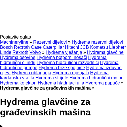
Postavite oglas
Machineryline
»
Rezervni dijelovi
»
Hydrema rezervni dijelovi
Bosch Rexroth
Case
Caterpillar
Hitachi
JCB
Komatsu
Liebherr
Linde
Rexroth
Volvo
»
Hydrema vješanja
»
Hydrema glavčine
Hydrema osovine
Hydrema potporni nosači
Hydrema
hidraulični cilindri
Hydrema hidraulični razvodnici
Hydrema
hidraulične pumpe
Hydrema brze spojnice
Hydrema izduvne
cijevi
Hydrema oblaganja
Hydrema mjenjači
Hydrema
kardanska vratila
Hydrema strijele
Hydrema hidraulični motori
Hydrema kolektori
Hydrema hladnjaci ulja
Hydrema papuče
»
Hydrema glavčine za građevinskih mašina
»
Hydrema glavčine za
građevinskih mašina