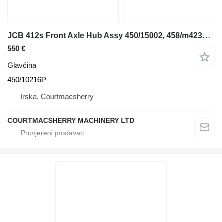
JCB 412s Front Axle Hub Assy 450/15002, 458/m4231, 816/m3848 450/10216P glavčina za prednjeg utovarivača
550 €
Glavčina
450/10216P
Irska, Courtmacsherry
COURTMACSHERRY MACHINERY LTD