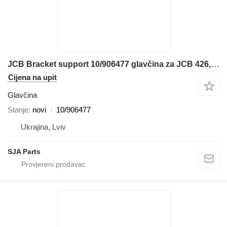
JCB Bracket support 10/906477 glavčina za JCB 426, 436 prednjeg utovarivača
Cijena na upit
Glavčina
Stanje
novi
10/906477
Ukrajina, Lviv
SJA Parts