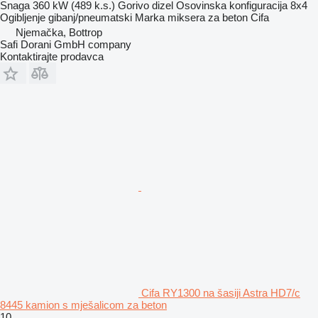
Snaga
360 kW (489 k.s.)
Gorivo
dizel
Osovinska konfiguracija
8x4
Ogibljenje
gibanj/pneumatski
Marka miksera za beton
Cifa
Njemačka, Bottrop
Safi Dorani GmbH company
Kontaktirajte prodavca
Cifa RY1300 na šasiji Astra HD7/c
8445 kamion s mješalicom za beton
10