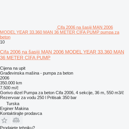
Cifa 2006 na šasiji MAN 2006
MODEL YEAR 33.360 MAN 36 METER CİFA PUMP pumpa za
beton
10
Cifa 2006 na šasiji MAN 2006 MODEL YEAR 33.360 MAN
36 METER CİFA PUMP
Cijena na upit
Građevinska mašina - pumpa za beton
2006
350.000 km
7.500 m/č
Gorivo
dizel
Pumpa za beton
Cifa 2006, 4 sekcije, 36 m, 550 m3/č
Rezervoar za vodu
250 l
Pritisak
350 bar
Turska
Erginer Makina
Kontaktirajte prodavca
Prodajete tehniku?