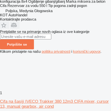
konfiguracija
8x4
Ogibljenje
gibanj/gibanj
Marka miksera za beton
Cifa
Rezervoar za vodu
550 l
Tip pogona
zadnji pogon
Poljska, Medynia Głogowska
KOT AutoHandel
Kontaktirajte prodavca
Pretplatite se na primanje novih oglasa iz ove kategorije
Potpišite se
Klikom pristajete na našu
politiku privatnosti
i
korisnički ugovor
.
1
Cifa na šasiji IVECO Trakker 380 12m3 CIFA mixer, cursor
13, manual gearbox, air cond