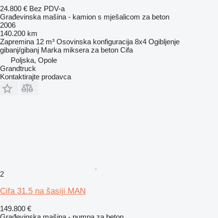
24.800 €
Bez PDV-a
Građevinska mašina - kamion s mješalicom za beton
2006
140.200 km
Zapremina
12 m³
Osovinska konfiguracija
8x4
Ogibljenje
gibanj/gibanj
Marka miksera za beton
Cifa
Poljska, Opole
Grandtruck
Kontaktirajte prodavca
2
Cifa 31.5 na šasiji MAN
149.800 €
Građevinska mašina - pumpa za beton