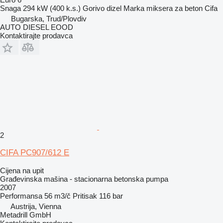
Snaga
294 kW (400 k.s.)
Gorivo
dizel
Marka miksera za beton
Cifa
Bugarska, Trud/Plovdiv
AUTO DIESEL EOOD
Kontaktirajte prodavca
2
CIFA PC907/612 E
Cijena na upit
Građevinska mašina - stacionarna betonska pumpa
2007
Performansa
56 m3/č
Pritisak
116 bar
Austrija, Vienna
Metadrill GmbH