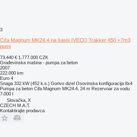
3
Cifa Magnum MK24.4 na šasiji IVECO Trakker 450 +7m3
pumi
73.440 €
1.777.000 CZK
Građevinska mašina - pumpa za beton
2007
222.000 km
Euro 4
Snaga
332 kW (452 k.s.)
Gorivo
dizel
Osovinska konfiguracija
8x4
Pumpa za beton
Cifa Magnum MK24.4, 24 m
Rezervoar za vodu
7.000 l
Slovačka, X
CZECH M.A.T.
Kontaktirajte prodavca