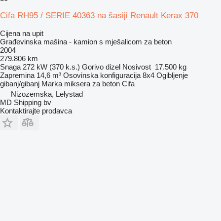
Cifa RH95 / SERIE 40363 na šasiji Renault Kerax 370
Cijena na upit
Građevinska mašina - kamion s mješalicom za beton
2004
279.806 km
Snaga
272 kW (370 k.s.)
Gorivo
dizel
Nosivost
17.500 kg
Zapremina
14,6 m³
Osovinska konfiguracija
8x4
Ogibljenje
gibanj/gibanj
Marka miksera za beton
Cifa
Nizozemska, Lelystad
MD Shipping bv
Kontaktirajte prodavca