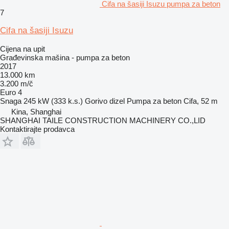
Cifa na šasiji Isuzu pumpa za beton
7
Cifa na šasiji Isuzu
Cijena na upit
Građevinska mašina - pumpa za beton
2017
13.000 km
3.200 m/č
Euro 4
Snaga
245 kW (333 k.s.)
Gorivo
dizel
Pumpa za beton
Cifa, 52 m
Kina, Shanghai
SHANGHAI TAILE CONSTRUCTION MACHINERY CO.,LID
Kontaktirajte prodavca