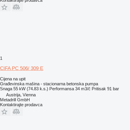
Kontaktirajte prodavca
1
CIFA PC 506/ 309 E
Cijena na upit
Građevinska mašina - stacionarna betonska pumpa
Snaga
55 kW (74.83 k.s.)
Performansa
34 m3/č
Pritisak
91 bar
Austrija, Vienna
Metadrill GmbH
Kontaktirajte prodavca