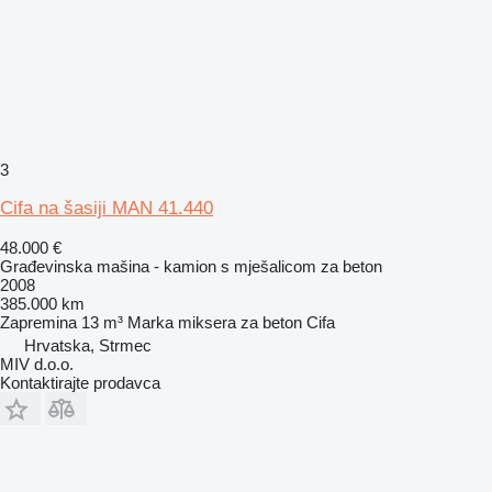
3
Cifa na šasiji MAN 41.440
48.000 €
Građevinska mašina - kamion s mješalicom za beton
2008
385.000 km
Zapremina
13 m³
Marka miksera za beton
Cifa
Hrvatska, Strmec
MIV d.o.o.
Kontaktirajte prodavca