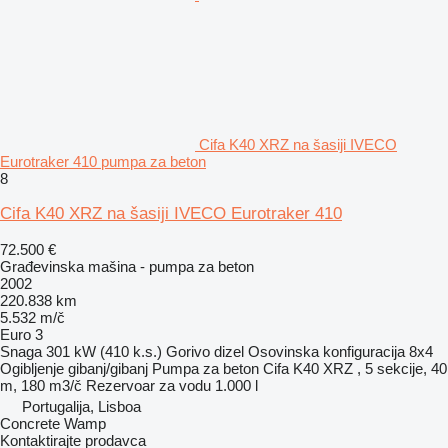
Cifa K40 XRZ na šasiji IVECO
Eurotraker 410 pumpa za beton
8
Cifa K40 XRZ na šasiji IVECO Eurotraker 410
72.500 €
Građevinska mašina - pumpa za beton
2002
220.838 km
5.532 m/č
Euro 3
Snaga
301 kW (410 k.s.)
Gorivo
dizel
Osovinska konfiguracija
8x4
Ogibljenje
gibanj/gibanj
Pumpa za beton
Cifa K40 XRZ , 5 sekcije, 40
m, 180 m3/č
Rezervoar za vodu
1.000 l
Portugalija, Lisboa
Concrete Wamp
Kontaktirajte prodavca