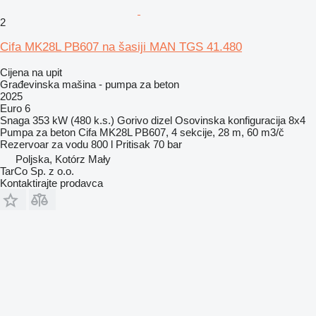
2
Cifa MK28L PB607 na šasiji MAN TGS 41.480
Cijena na upit
Građevinska mašina - pumpa za beton
2025
Euro 6
Snaga
353 kW (480 k.s.)
Gorivo
dizel
Osovinska konfiguracija
8x4
Pumpa za beton
Cifa MK28L PB607, 4 sekcije, 28 m, 60 m3/č
Rezervoar za vodu
800 l
Pritisak
70 bar
Poljska, Kotórz Mały
TarCo Sp. z o.o.
Kontaktirajte prodavca