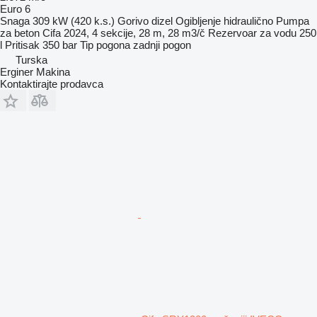
Euro 6
Snaga
309 kW (420 k.s.)
Gorivo
dizel
Ogibljenje
hidraulično
Pumpa
za beton
Cifa 2024, 4 sekcije, 28 m, 28 m3/č
Rezervoar za vodu
250
l
Pritisak
350 bar
Tip pogona
zadnji pogon
Turska
Erginer Makina
Kontaktirajte prodavca