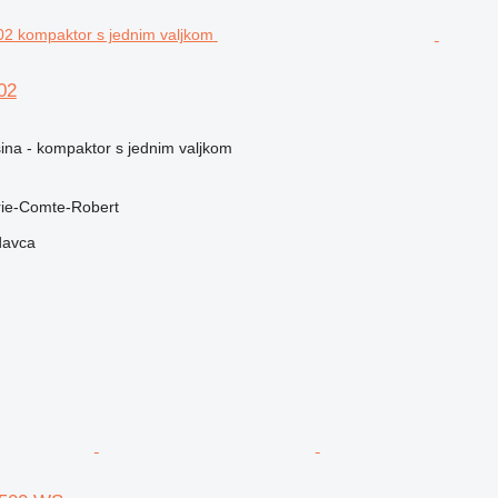
02
na - kompaktor s jednim valjkom
rie-Comte-Robert
davca