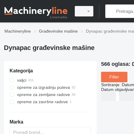
Machineryline
Građevinske mašine
Dynapac građevinske ma
Dynapac građevinske mašine
566 oglasa:
Kategorija
Filter
valjci
Sortiranje
:
Datum 
opreme za izgradnju puteva
kompaktori s jednim valjkom
Datum objavljivan
opreme za zemljane radove
valjci za asfalt
asfaltni finišeri
opreme za završne radove
mali valjci
glodalice za asfalt
kompaktori
asfaltni finišeri gusjeničari
pneumatski valjaki
asfaltne baze
vibro ploče
rotacione glačalice
asfaltni finišeri točkaši
kombinovani valjci
mašine za popločavanje trotoara
nabijači
Marka
vučeni valjci
prskalice bitu-emulzije
asfalteri