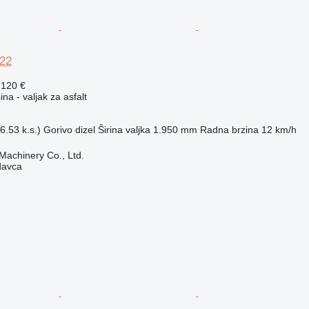
22
.120 €
a - valjak za asfalt
6.53 k.s.)
Gorivo
dizel
Širina valjka
1.950 mm
Radna brzina
12 km/h
achinery Co., Ltd.
davca