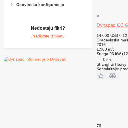
Osovinska konfiguracija
5
Dynapac CC 6
Nedostaju filtri?
14.000 US$
≈ 12
Predložite izmjenu
Građevinska mašin
2016
1.900 m/č
Snaga
93 kW (12
Informacije o Dynapac
Kina
Shanghai Heavy M
Kontaktirajte pro
76