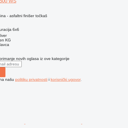
2500 WS
a - asfaltni finišer točkaš
uracija
6x6
lver
gen KG
davca
 primanje novih oglasa iz ove kategorije
e na našu
politiku privatnosti
i
korisnički ugovor
.