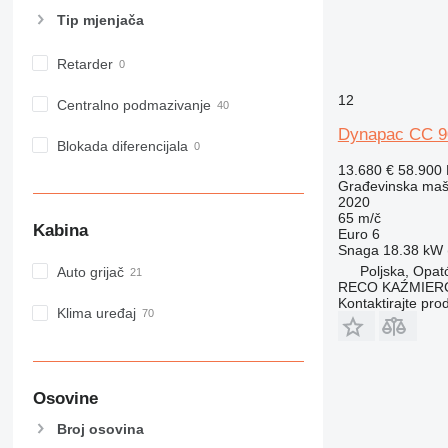
NR
Tip mјenjača
PM
RM
Retarder
12
Centralno podmazivanje
Dynapac CC 9
Blokada diferencijala
13.680 €
58.900
Građevinska maši
2020
65 m/č
Kabina
Euro 6
Snaga
18.38 kW (
Poljska, Opa
Auto grijač
RECO KAŹMIER
Kontaktirajte pro
Klima uređaj
Osovine
Broj osovina