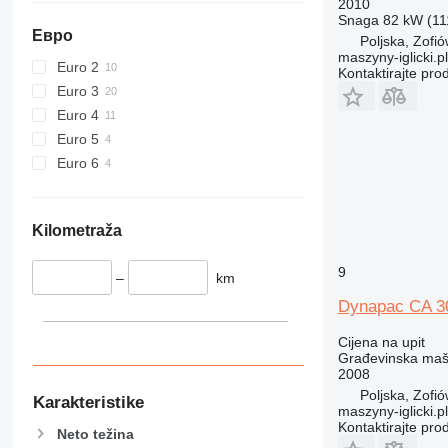
2010
589
Snaga
82 kW (111
826
Евро
Poljska, Zofi
maszyny-iglicki.pl
906
Euro 2
Kontaktirajte pro
907
Euro 3
908
Euro 4
910
Euro 5
914
Euro 6
918
924
926
Kilometraža
928
9
930
–
km
938
Dynapac CA 3
950
Cijena na upit
953
Građevinska maši
955
2008
962
Poljska, Zofi
Karakteristike
maszyny-iglicki.pl
963
Kontaktirajte pro
Neto težina
966