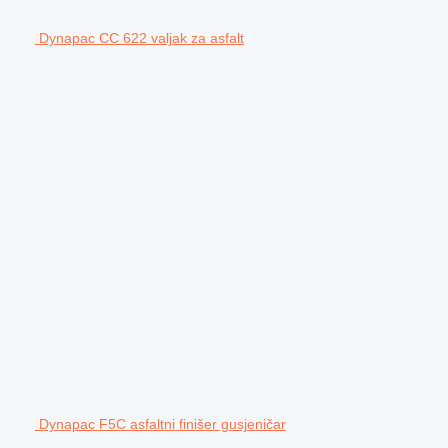
Dynapac CC 622 valjak za asfalt
Dynapac F5C asfaltni finišer gusjeničar