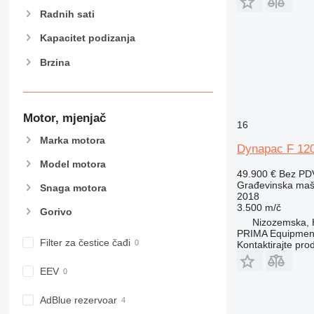
972
Radnih sati
973
Kapacitet podizanja
980
Brzina
982
988
990
992
Motor, mjenjač
16
AP
Marka motora
C-series
Dynapac F 12
CB
Model motora
49.900 €
Bez PD
CS
Građevinska mašin
Snaga motora
2018
D series
3.500 m/č
Gorivo
E-series
Nizozemska, 
F-series
PRIMA Equipment
Filter za čestice čađi
Kontaktirajte pro
GC
IT
EEV
M-series
MH
AdBlue rezervoar