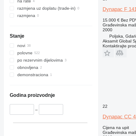
330
S-Series
na rate
336
TM
razmjena uz doplatu (trade-in)
Dynapac F 14
340
VMT
razmjena
15.000 €
Bez PD
345
Vibromax
Građevinska mašin
349
2000
Stanje
Poljska, Gda
350
Aksamit Global Sp
365
novi
Kontaktirajte pro
374
polovne
390
po rezervnim dijelovima
395
obnovljena
416
demonstraciona
420
424
426
Godina proizvodnje
428
22
430
–
Dynapac CC 4
432
434
Cijena na upit
444
Građevinska mašin