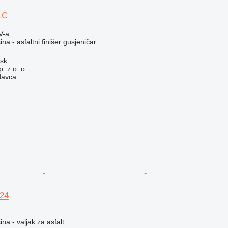
1C
V-a
a - asfaltni finišer gusjeničar
ńsk
. z o. o.
davca
24
a - valjak za asfalt