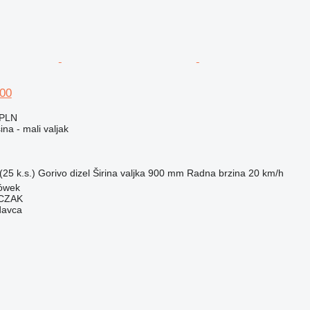
00
 PLN
na - mali valjak
25 k.s.)
Gorivo
dizel
Širina valjka
900 mm
Radna brzina
20 km/h
tówek
CZAK
davca