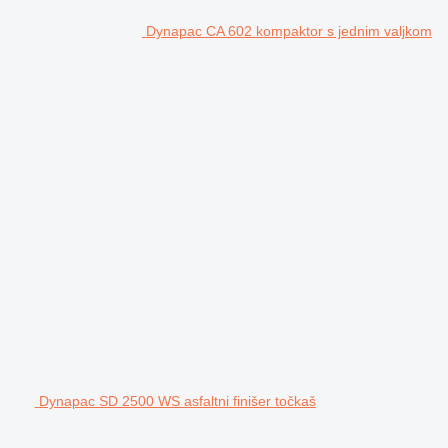
Dynapac CA 602 kompaktor s jednim valjkom
Dynapac SD 2500 WS asfaltni finišer točkaš