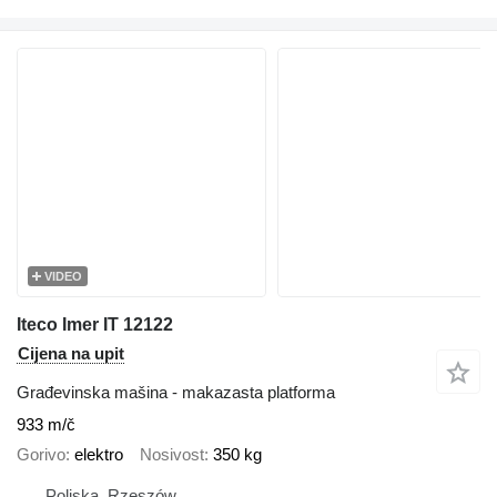
VIDEO
Iteco Imer IT 12122
Cijena na upit
Građevinska mašina - makazasta platforma
933 m/č
Gorivo
elektro
Nosivost
350 kg
Poljska, Rzeszów