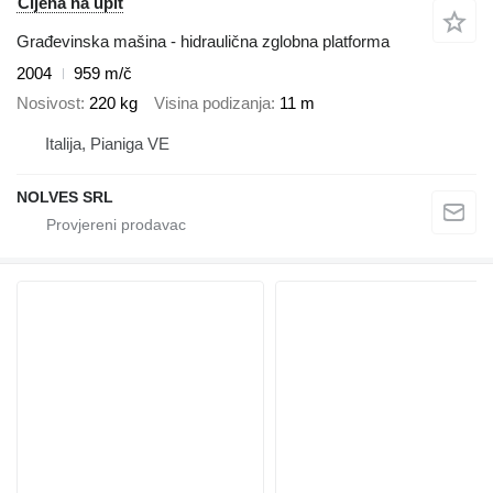
Cijena na upit
Građevinska mašina - hidraulična zglobna platforma
2004
959 m/č
Nosivost
220 kg
Visina podizanja
11 m
Italija, Pianiga VE
NOLVES SRL