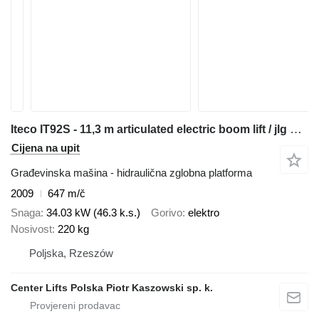
Iteco IT92S - 11,3 m articulated electric boom lift / jlg genie haulot
Cijena na upit
Građevinska mašina - hidraulična zglobna platforma
2009
647 m/č
Snaga
34.03 kW (46.3 k.s.)
Gorivo
elektro
Nosivost
220 kg
Poljska, Rzeszów
Center Lifts Polska Piotr Kaszowski sp. k.