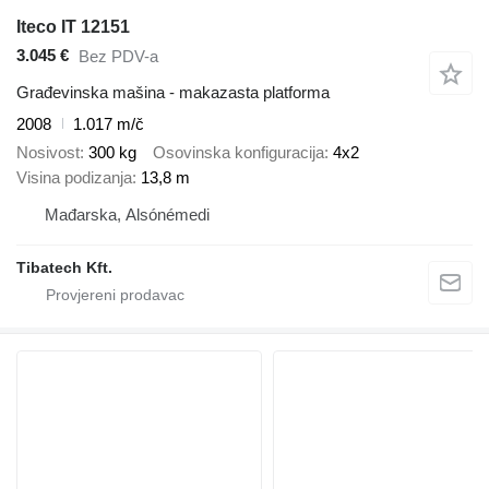
Iteco IT 12151
3.045 €
Bez PDV-a
Građevinska mašina - makazasta platforma
2008
1.017 m/č
Nosivost
300 kg
Osovinska konfiguracija
4x2
Visina podizanja
13,8 m
Mađarska, Alsónémedi
Tibatech Kft.