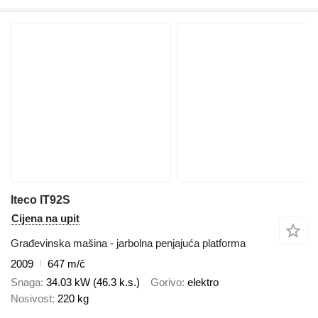
Iteco IT92S
Cijena na upit
Građevinska mašina - jarbolna penjajuća platforma
2009
647 m/č
Snaga
34.03 kW (46.3 k.s.)
Gorivo
elektro
Nosivost
220 kg