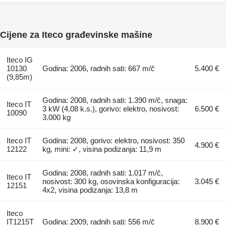
Cijene za Iteco građevinske mašine
Iteco IG
10130
Godina: 2006, radnih sati: 667 m/č
5.400 €
(9,85m)
Godina: 2008, radnih sati: 1.390 m/č, snaga:
Iteco IT
3 kW (4.08 k.s.), gorivo: elektro, nosivost:
6.500 €
10090
3.000 kg
Iteco IT
Godina: 2008, gorivo: elektro, nosivost: 350
4.900 €
12122
kg, mini: ✓, visina podizanja: 11,9 m
Godina: 2008, radnih sati: 1.017 m/č,
Iteco IT
nosivost: 300 kg, osovinska konfiguracija:
3.045 €
12151
4x2, visina podizanja: 13,8 m
Iteco
IT1215T
Godina: 2009, radnih sati: 556 m/č
8.900 €