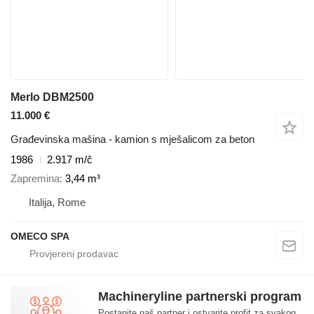
Merlo DBM2500
11.000 €
Građevinska mašina - kamion s mješalicom za beton
1986
2.917 m/č
Zapremina
3,44 m³
Italija, Rome
OMECO SPA
Machineryline partnerski program
Postanite naš partner i ostvarite profit za svakog