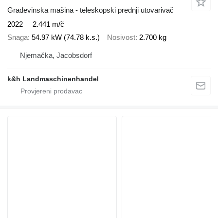
Građevinska mašina - teleskopski prednji utovarivač
2022
2.441 m/č
Snaga
54.97 kW (74.78 k.s.)
Nosivost
2.700 kg
Njemačka, Jacobsdorf
k&h Landmaschinenhandel