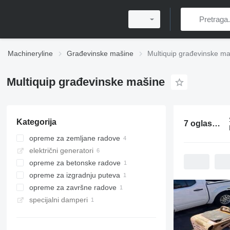
Machineryline
Građevinske mašine
Multiquip građevinske m
Multiquip građevinske mašine
Kategorija
7 oglasa:
Mu
opreme za zemljane radove
električni generatori
vibro ploče
opreme za betonske radove
kompaktori
opreme za izgradnju puteva
vibratori za beton
opreme za završne radove
sјekačice asfalta
specijalni damperi
rotacione glačalice
mini damperi