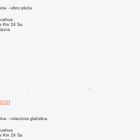
na - vibro ploča
huahua
e Km 24 Sa
davca
H11H
na - rotaciona glačalica
huahua
e Km 24 Sa