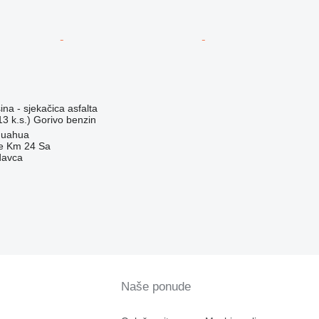
na - sjekačica asfalta
3 k.s.)
Gorivo
benzin
huahua
e Km 24 Sa
davca
Naše ponude