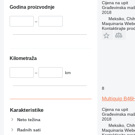
326
NXT
Cijena na upit
Godina proizvodnje
Građevinska maši
329
S-Series
2018
330
TM
Meksiko, Chi
–
336
VMT
Maquinaria Wieb
Kontaktirajte pro
340
Vibromax
345
349
350
Kilometraža
365
374
–
km
390
395
416
8
420
Multiquip B46
424
426
Cijena na upit
Karakteristike
Građevinska maši
428
2018
Neto težina
430
Meksiko, Chi
Radnih sati
Maquinaria Wieb
432