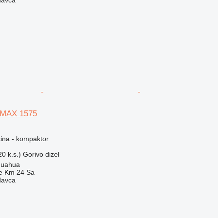
davca
MMAX 1575
ina - kompaktor
0 k.s.)
Gorivo
dizel
huahua
e Km 24 Sa
davca