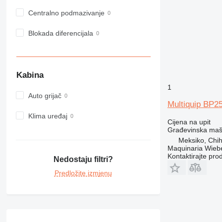
963
Centralno podmazivanje
966
972
Blokada diferencijala
973
980
982
Kabina
988
1
990
Auto grijač
Multiquip BP2
992
Klima uređaj
AP
Cijena na upit
C-series
Građevinska maši
CB
Meksiko, Chi
Maquinaria Wieb
CS
Kontaktirajte pro
Nedostaju filtri?
D series
Predložite izmjenu
E-series
F-series
GC
IT