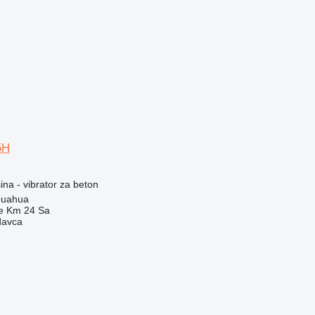
5H
na - vibrator za beton
huahua
e Km 24 Sa
davca