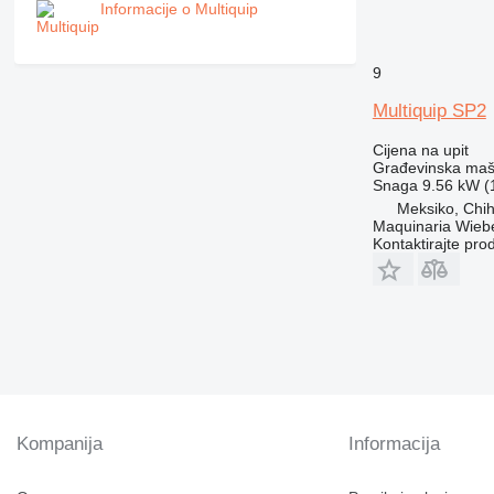
M-series
Informacije o Multiquip
MH
NR
9
PM
RM
Multiquip SP2
Cijena na upit
Građevinska maši
Snaga
9.56 kW (1
Meksiko, Chi
Maquinaria Wieb
Kontaktirajte pro
Kompanija
Informacija