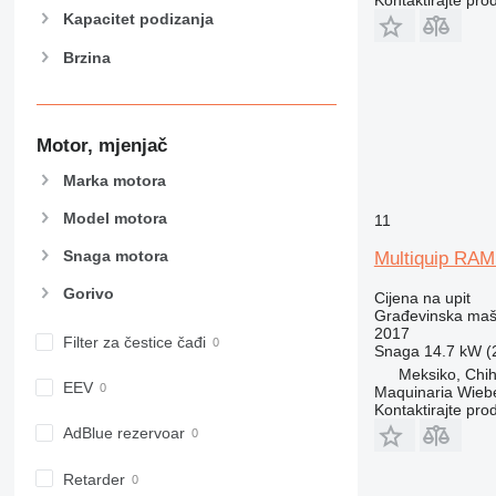
Kontaktirajte pro
434
Kapacitet podizanja
444
Brzina
589
826
906
Motor, mjenjač
907
908
Marka motora
910
Model motora
11
914
918
Snaga motora
Multiquip RA
924
Gorivo
Cijena na upit
926
Građevinska maš
928
2017
Filter za čestice čađi
Snaga
14.7 kW (2
930
Meksiko, Chi
938
EEV
Maquinaria Wieb
950
Kontaktirajte pro
AdBlue rezervoar
953
955
Retarder
962