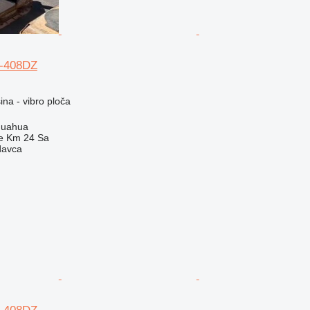
H-408DZ
na - vibro ploča
huahua
e Km 24 Sa
davca