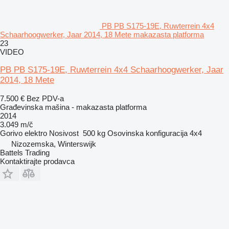
PB PB S175-19E, Ruwterrein 4x4
Schaarhoogwerker, Jaar 2014, 18 Mete makazasta platforma
23
VIDEO
PB PB S175-19E, Ruwterrein 4x4 Schaarhoogwerker, Jaar
2014, 18 Mete
7.500 €
Bez PDV-a
Građevinska mašina - makazasta platforma
2014
3.049 m/č
Gorivo
elektro
Nosivost
500 kg
Osovinska konfiguracija
4x4
Nizozemska, Winterswijk
Battels Trading
Kontaktirajte prodavca