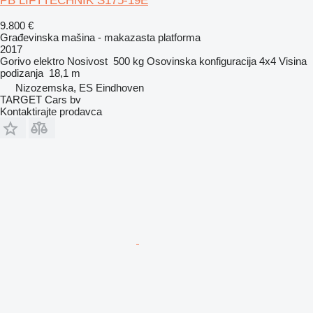
PB LIFTTECHNIK S175-19E
9.800 €
Građevinska mašina - makazasta platforma
2017
Gorivo
elektro
Nosivost
500 kg
Osovinska konfiguracija
4x4
Visina
podizanja
18,1 m
Nizozemska, ES Eindhoven
TARGET Cars bv
Kontaktirajte prodavca