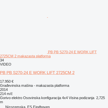
PB PB S270-24 E WORK LIFT
2725CM 2 makazasta platforma
34
VIDEO
PB PB S270-24 E WORK LIFT 2725CM 2
17.950 €
Građevinska mašina - makazasta platforma
2014
214 m/č
Gorivo
elektro
Osovinska konfiguracija
4x4
Visina podizanja
2,725
m
Nizozemska, ES Eindhoven