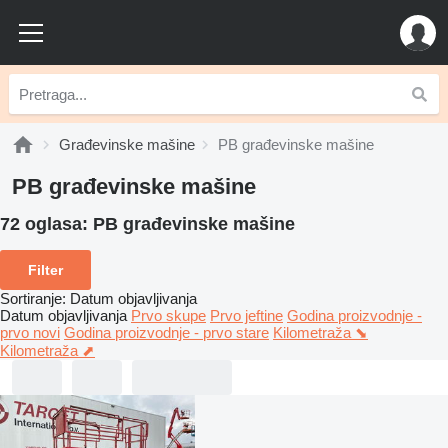
Građevinske mašine
PB građevinske mašine
PB građevinske mašine
72 oglasa:
PB građevinske mašine
Filter
Sortiranje
:
Datum objavljivanja
Datum objavljivanja
Prvo skupe
Prvo jeftine
Godina proizvodnje -
prvo novi
Godina proizvodnje - prvo stare
Kilometraža ⬊
Kilometraža ⬈