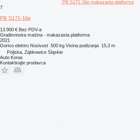
PB S171-16e makazasta platforma
7
PB S171-16e
13.900 €
Bez PDV-a
Građevinska mašina - makazasta platforma
2021
Gorivo
elektro
Nosivost
500 kg
Visina podizanja
15,3 m
Poljska, Ząbkowice Śląskie
Auto Koras
Kontaktirajte prodavca