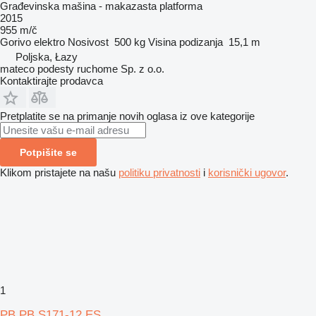
Građevinska mašina - makazasta platforma
2015
955 m/č
Gorivo
elektro
Nosivost
500 kg
Visina podizanja
15,1 m
Poljska, Łazy
mateco podesty ruchome Sp. z o.o.
Kontaktirajte prodavca
Pretplatite se na primanje novih oglasa iz ove kategorije
Potpišite se
Klikom pristajete na našu
politiku privatnosti
i
korisnički ugovor
.
1
PB PB S171-12 ES