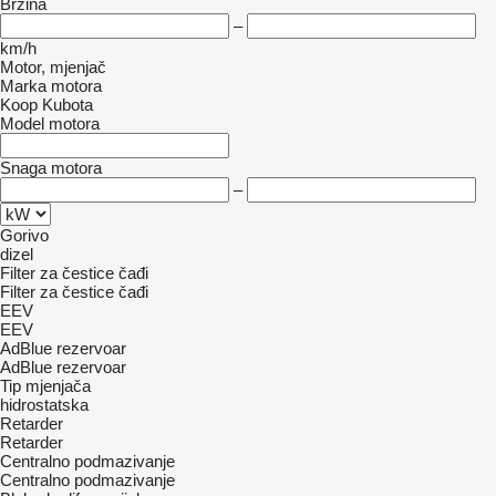
Brzina
–
km/h
Motor, mjenjač
Marka motora
Koop
Kubota
Model motora
Snaga motora
–
Gorivo
dizel
Filter za čestice čađi
Filter za čestice čađi
EEV
EEV
AdBlue rezervoar
AdBlue rezervoar
Tip mјenjača
hidrostatska
Retarder
Retarder
Centralno podmazivanje
Centralno podmazivanje