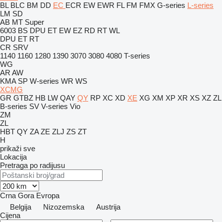
BL
BLC
BM
DD
EC
ECR
EW
EWR
FL
FM
FMX
G-series
L-series
LM
SD
AB
MT
Super
6003
BS
DPU
ET
EW
EZ
RD
RT
WL
DPU
ET
RT
CR
SRV
1140
1160
1280
1390
3070
3080
4080
T-series
WG
AR
AW
KMA
SP
W-series
WR
WS
XCMG
GR
GTBZ
HB
LW
QAY
QY
RP
XC
XD
XE
XG
XM
XP
XR
XS
XZ
ZL
B-series
SV
V-series
Vio
ZM
ZL
HBT
QY
ZA
ZE
ZLJ
ZS
ZT
H
prikaži sve
Lokacija
Pretraga po radijusu
Crna Gora
Evropa
Belgija
Nizozemska
Austrija
Cijena