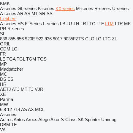
KMK
A-series
GL-series
K-series
KX-series
M-series
R-series
U-series
A-series
AR
AS
MT
SR
SS
Liebherr
A-series
HS
K-Series
L-series
LB
LG
LH
LR
LTC
LTF
LTM
LTR
MK
PR
R-series
SL
836
855
856
920E
922
936
9017
9035FZTS
CLG
LG
LTC
ZL
GRIL
CDM
LG
FR
LE
TGA
TGL
TGM
TGS
MP
Madpatcher
MC
DS
ES
HR
AETJ
ATJ
MT
TJ
VJR
XE
Parma
MW
6
8
12
714
AS
AX
MCL
A-series
Actros
Antos
Arocs
Atego
Axor
S-Class
SK
Sprinter
Unimog
DBM
TF
VA