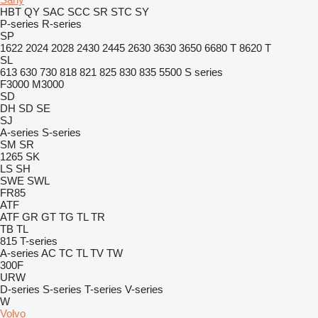
HBT
QY
SAC
SCC
SR
STC
SY
P-series
R-series
SP
1622
2024
2028
2430
2445
2630
3630
3650
6680 T
8620 T
SL
613
630
730
818
821
825
830
835
5500
S series
F3000
M3000
SD
DH
SD
SE
SJ
A-series
S-series
SM
SR
1265
SK
LS
SH
SWE
SWL
FR85
ATF
ATF
GR
GT
TG
TL
TR
TB
TL
815
T-series
A-series
AC
TC
TL
TV
TW
300F
URW
D-series
S-series
T-series
V-series
W
Volvo