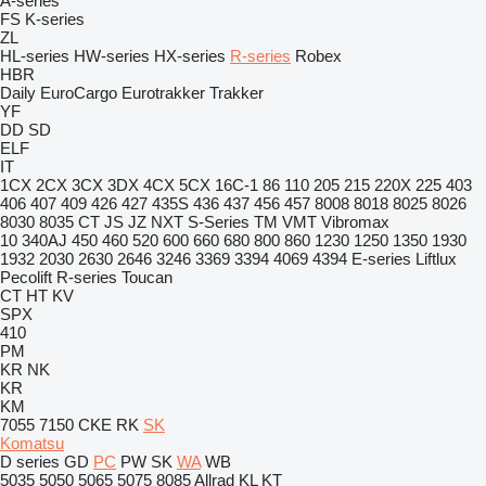
A-series
FS
K-series
ZL
HL-series
HW-series
HX-series
R-series
Robex
HBR
Daily
EuroCargo
Eurotrakker
Trakker
YF
DD
SD
ELF
IT
1CX
2CX
3CX
3DX
4CX
5CX
16C-1
86
110
205
215
220X
225
403
406
407
409
426
427
435S
436
437
456
457
8008
8018
8025
8026
8030
8035
CT
JS
JZ
NXT
S-Series
TM
VMT
Vibromax
10
340AJ
450
460
520
600
660
680
800
860
1230
1250
1350
1930
1932
2030
2630
2646
3246
3369
3394
4069
4394
E-series
Liftlux
Pecolift
R-series
Toucan
CT
HT
KV
SPX
410
PM
KR
NK
KR
KM
7055
7150
CKE
RK
SK
Komatsu
D series
GD
PC
PW
SK
WA
WB
5035
5050
5065
5075
8085
Allrad
KL
KT