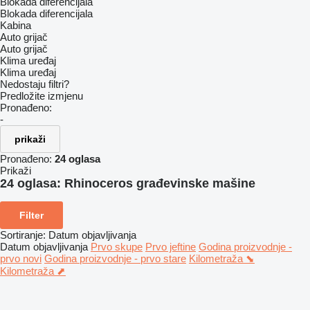
Blokada diferencijala
Blokada diferencijala
Kabina
Auto grijač
Auto grijač
Klima uređaj
Klima uređaj
Nedostaju filtri?
Predložite izmjenu
Pronađeno:
-
prikaži
Pronađeno:
24 oglasa
Prikaži
24 oglasa:
Rhinoceros građevinske mašine
Filter
Sortiranje
:
Datum objavljivanja
Datum objavljivanja
Prvo skupe
Prvo jeftine
Godina proizvodnje -
prvo novi
Godina proizvodnje - prvo stare
Kilometraža ⬊
Kilometraža ⬈