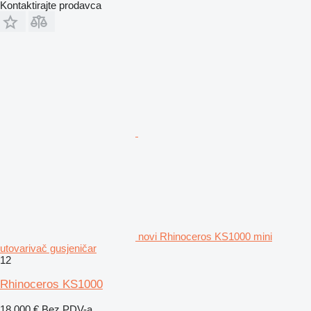
Kontaktirajte prodavca
novi Rhinoceros KS1000 mini
utovarivač gusjeničar
12
Rhinoceros KS1000
18.000 €
Bez PDV-a