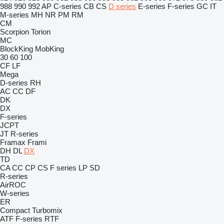
988
990
992
AP
C-series
CB
CS
D series
E-series
F-series
GC
IT
M-series
MH
NR
PM
RM
CM
Scorpion
Torion
MC
BlockKing
MobKing
30
60
100
CF
LF
Mega
D-series
RH
AC
CC
DF
DK
DX
F-series
JCPT
JT
R-series
Framax
Frami
DH
DL
DX
TD
CA
CC
CP
CS
F series
LP
SD
R-series
AirROC
W-series
ER
Compact
Turbomix
ATF
F-series
RTF