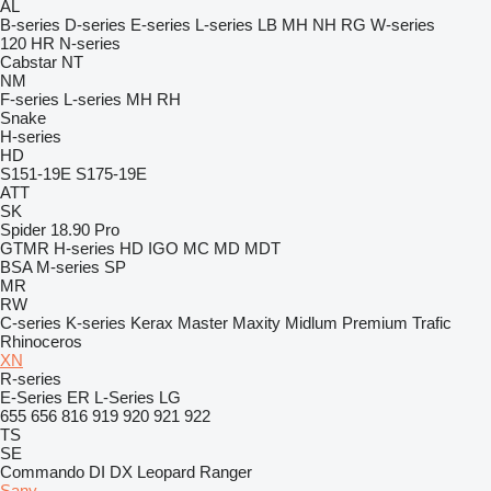
AL
B-series
D-series
E-series
L-series
LB
MH
NH
RG
W-series
120
HR
N-series
Cabstar
NT
NM
F-series
L-series
MH
RH
Snake
H-series
HD
S151-19E
S175-19E
ATT
SK
Spider 18.90 Pro
GTMR
H-series
HD
IGO
MC
MD
MDT
BSA
M-series
SP
MR
RW
C-series
K-series
Kerax
Master
Maxity
Midlum
Premium
Trafic
Rhinoceros
XN
R-series
E-Series
ER
L-Series
LG
655
656
816
919
920
921
922
TS
SE
Commando
DI
DX
Leopard
Ranger
Sany