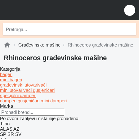
Građevinske mašine
Rhinoceros građevinske mašine
Rhinoceros građevinske mašine
Kategorija
bageri
mini bageri
građevinski utovarivači
mini utovarivači gusjeničari
specijalni damperi
damperi gusjeničari
mini damperi
Marka
Po ovom zahtjevu ništa nije pronađeno
Titan
AL
AS
AZ
SP
SR
SV