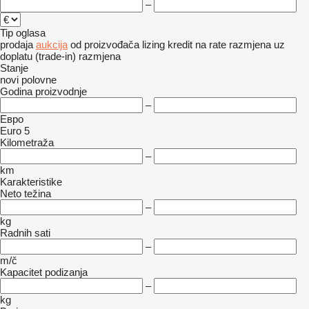
–
Tip oglasa
prodaja
aukcija
od proizvođača
lizing
kredit
na rate
razmjena uz
doplatu (trade-in)
razmjena
Stanje
novi
polovne
Godina proizvodnje
–
Евро
Euro 5
Kilometraža
–
km
Karakteristike
Neto težina
–
kg
Radnih sati
–
m/č
Kapacitet podizanja
–
kg