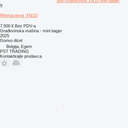
novi Rhinoceros XN10 mini bager
9
Rhinoceros XN10
7.500 €
Bez PDV-a
Građevinska mašina - mini bager
2025
Gorivo
dizel
Belgija, Egem
PST TRADING
Kontaktirajte prodavca