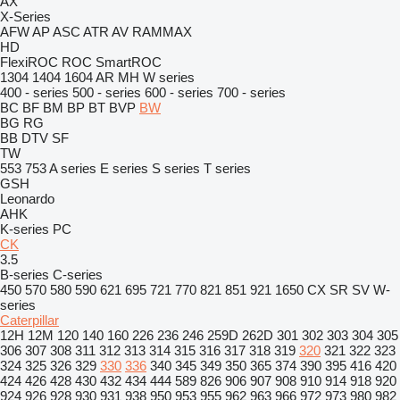
AX
X-Series
AFW
AP
ASC
ATR
AV
RAMMAX
HD
FlexiROC
ROC
SmartROC
1304
1404
1604
AR
MH
W series
400 - series
500 - series
600 - series
700 - series
BC
BF
BM
BP
BT
BVP
BW
BG
RG
BB
DTV
SF
TW
553
753
A series
E series
S series
T series
GSH
Leonardo
AHK
K-series
PC
CK
3.5
B-series
C-series
450
570
580
590
621
695
721
770
821
851
921
1650
CX
SR
SV
W-
series
Caterpillar
12H
12M
120
140
160
226
236
246
259D
262D
301
302
303
304
305
306
307
308
311
312
313
314
315
316
317
318
319
320
321
322
323
324
325
326
329
330
336
340
345
349
350
365
374
390
395
416
420
424
426
428
430
432
434
444
589
826
906
907
908
910
914
918
920
924
926
928
930
931
938
950
953
955
962
963
966
972
973
980
982